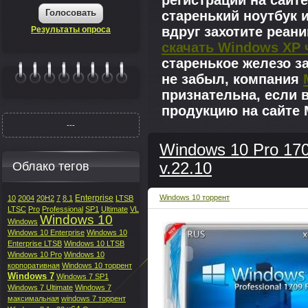
регистрации на сайте
Голосовать
старенький ноутбук 
вдруг захотите реан
Результаты опроса
скачать Windows XP 
старенькое железо з
не забыл, компания
|||||||
признательна, если 
продукцию на сайте M
---
Windows 10 Pro 170
Облако тегов
v.22.10
Enterprise
Windows 10 торрент
10
2004
20H2
7
8.1
LTSB
LTSC
Pro
Professional
SP1
Ultimate
VL
Windows 10
Windows
Windows 10 Enterprise
Windows 10
Enterprise LTSB
Windows 10 LTSB
Windows 10 Pro
Windows 10
корпоративная
Windows 10 торрент
Windows 7
Windows 7 SP1
Windows 7 Ultimate
Windows 7
максимальная
windows 7 торрент