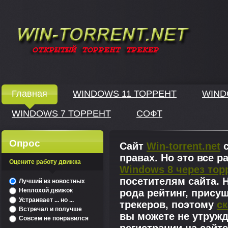
Windows скачать через торрент
Главная
WINDOWS 11 ТОРРЕНТ
WIND
WINDOWS 7 ТОРРЕНТ
СОФТ
↓
Опрос
Сайт
Win-torrent.net
с
правах. Но это все 
Оцените работу движка
Windows 8 через тор
^
посетителям сайта. Н
Лучший из новостных
Неплохой движок
рода рейтинг, прису
Устраивает ... но ...
трекеров, поэтому
ск
Встречал и получше
вы можете не утружд
Совсем не понравился