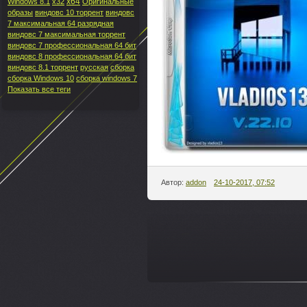
x64
Windows 8.1
x32
Оригинальные
образы
виндовс 10 торрент
виндовс
7 максимальная 64 разрядная
виндовс 7 максимальная торрент
виндовс 7 профессиональная 64 бит
виндовс 8 профессиональная 64 бит
виндовс 8.1 торрент
русская
сборка
сборка Windows 10
сборка windows 7
Показать все теги
Автор:
addon
24-10-2017, 07:52
---