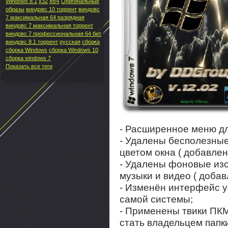
x64
Windows 8.1
x32
Оригинальные
образы
виндовс 10 торрент
виндовс
7 максимальная 64 разрядная
виндовс 7 максимальная торрент
виндовс 7 профессиональная 64 бит
виндовс 8.1 торрент
русская
сборка
сборка Windows
сборка Windows 10
сборка windows 7
Показать все теги
- Расширенное меню д
- Удалены бесполезны
цветом окна ( добавлен
- Удалены фоновые изо
музыки и видео ( добав
- Изменён интерфейс у
самой системы;
- Применены твики ПКМ
стать владельцем папки,