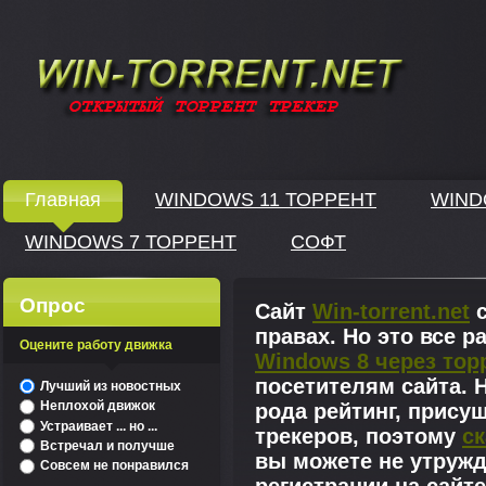
Windows скачать через торрент
Главная
WINDOWS 11 ТОРРЕНТ
WIND
WINDOWS 7 ТОРРЕНТ
СОФТ
↓
Опрос
Сайт
Win-torrent.net
с
правах. Но это все 
Оцените работу движка
Windows 8 через тор
^
посетителям сайта. Н
Лучший из новостных
Неплохой движок
рода рейтинг, прису
Устраивает ... но ...
трекеров, поэтому
ск
Встречал и получше
вы можете не утружд
Совсем не понравился