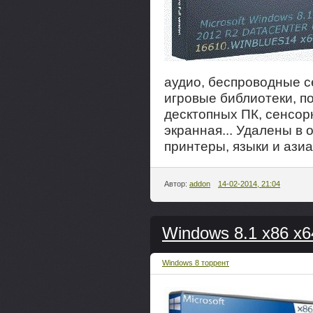
аудио, беспроводные с
игровые библиотеки, п
десктопных ПК, сенсор
экранная... Удалены в
принтеры, языки и азиа
Автор:
addon
14-02-2014, 21:04
Windows 8.1 x86 x64
Windows 8 торрент