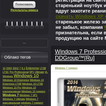
регистрации на сайте
Голосовать
старенький ноутбук 
вдруг захотите реан
Результаты опроса
скачать Windows XP 
старенькое железо з
не забыл, компания
|||||||
признательна, если 
продукцию на сайте M
---
Windows 7 Professio
Облако тегов
DDGroup™[Ru]
Enterprise
Windows 7 торрент
10
2004
20H2
7
8.1
LTSB
LTSC
Pro
Professional
SP1
Ultimate
VL
Windows 10
Windows
Windows 10 Enterprise
Windows 10
Enterprise LTSB
Windows 10 LTSB
Windows 10 Pro
Windows 10
корпоративная
Windows 10 торрент
Windows 7
Windows 7 SP1
Windows 7 Ultimate
Windows 7
максимальная
windows 7 торрент