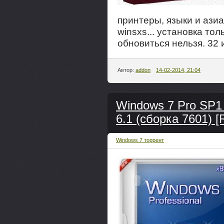
принтеры, языки и ази
winsxs... установка тол
обновиться нельзя. 32 
Автор:
addon
14-02-2014, 21:04
Windows 7 Pro SP1
6.1 (сборка 7601) [
Windows 7 торрент