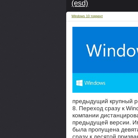
(esd)
Windows 10 торрент
предыдущий крупный р
8. Переход сразу к Wi
компании дистанцирова
предыдущей версии. Им
была пропущена девята
сразу к десятой призв