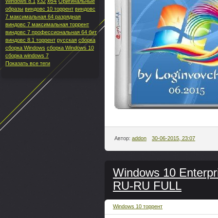
x64
Windows 8.1
x32
Оригинальные
образы
виндовс 10 торрент
виндовс
7 максимальная 64 разрядная
виндовс 7 максимальная торрент
виндовс 7 профессиональная 64 бит
виндовс 8.1 торрент
русская
сборка
сборка Windows
сборка Windows 10
сборка windows 7
Показать все теги
Автор:
addon
30-06-2015, 23:07
Windows 10 Enterpri
RU-RU FULL
Windows 10 торрент