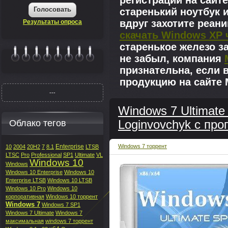
регистрации на сайте
Голосовать
старенький ноутбук 
вдруг захотите реан
Результаты опроса
скачать Windows XP 
старенькое железо з
не забыл, компания
|||||||
признательна, если 
продукцию на сайте M
---
Windows 7 Ultimate
Облако тегов
Loginvovchyk с пр
Enterprise
Windows 7 торрент
10
2004
20H2
7
8.1
LTSB
LTSC
Pro
Professional
SP1
Ultimate
VL
Windows 10
Windows
Windows 10 Enterprise
Windows 10
Enterprise LTSB
Windows 10 LTSB
Windows 10 Pro
Windows 10
корпоративная
Windows 10 торрент
Windows 7
Windows 7 SP1
Windows 7 Ultimate
Windows 7
максимальная
windows 7 торрент