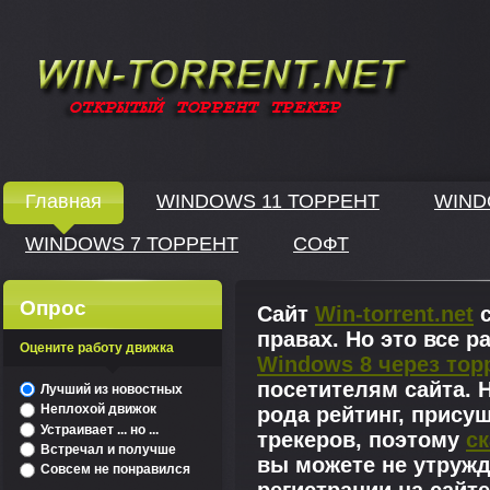
Windows скачать через торрент
Главная
WINDOWS 11 ТОРРЕНТ
WIND
WINDOWS 7 ТОРРЕНТ
СОФТ
↓
Опрос
Сайт
Win-torrent.net
с
правах. Но это все 
Оцените работу движка
Windows 8 через тор
^
посетителям сайта. Н
Лучший из новостных
Неплохой движок
рода рейтинг, прису
Устраивает ... но ...
трекеров, поэтому
ск
Встречал и получше
вы можете не утружд
Совсем не понравился