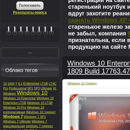
регистрации на сайте
Голосовать
старенький ноутбук 
вдруг захотите реан
Результаты опроса
скачать Windows XP 
старенькое железо з
не забыл, компания
|||||||
признательна, если 
продукцию на сайте M
---
Windows 10 Enterpr
Облако тегов
1809 Build 17763.4
Enterprise
Windows 10 торрент
10
2004
7
8.1
LTSB
LTSC
Pro
Professional
SP1
SP3
Ultimate
VL
Windows 10
Windows
Windows 10 Enterprise
Windows 10
Enterprise LTSB
Windows 10 LTSB
Windows 10 Pro
Windows 10
корпоративная
Windows 10 торрент
Windows 7
Windows 7 SP1
Windows 7 Ultimate
Windows 7
максимальная
windows 7 торрент