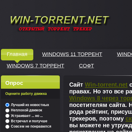
Windows скачать через торрент
Главная
WINDOWS 11 ТОРРЕНТ
WIND
WINDOWS 7 ТОРРЕНТ
СОФТ
↓
Опрос
Сайт
Win-torrent.net
с
правах. Но это все 
Оцените работу движка
Windows 8 через тор
^
посетителям сайта. Н
Лучший из новостных
Неплохой движок
рода рейтинг, прису
Устраивает ... но ...
трекеров, поэтому
ск
Встречал и получше
вы можете не утружд
Совсем не понравился