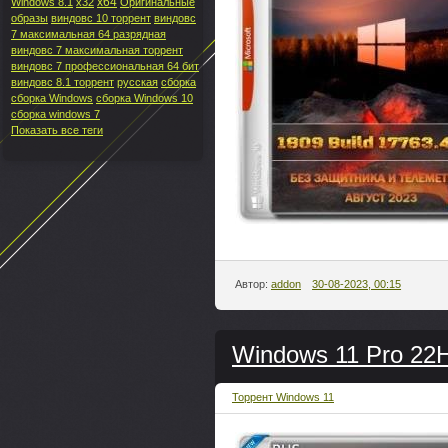
x64
Windows 8.1
x32
Оригинальные
образы
виндовс 10 торрент
виндовс
7 максимальная 64 разрядная
виндовс 7 максимальная торрент
виндовс 7 профессиональная 64 бит
виндовс 8.1 торрент
русская
сборка
сборка Windows
сборка Windows 10
сборка windows 7
Показать все теги
Автор:
addon
30-08-2023, 00:15
Windows 11 Pro 22H
Торрент Windows 11