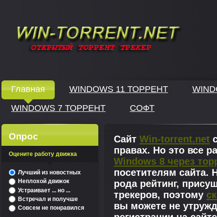
Windows скачать через торрент
Главная
WINDOWS 11 ТОРРЕНТ
WIND
WINDOWS 7 ТОРРЕНТ
СОФТ
↓
Опрос
Сайт
Win-torrent.net
с
правах. Но это все 
Оцените работу движка
Windows 8 через тор
^
посетителям сайта. Н
Лучший из новостных
Неплохой движок
рода рейтинг, прису
Устраивает ... но ...
трекеров, поэтому
ск
Встречал и получше
вы можете не утружд
Совсем не понравился