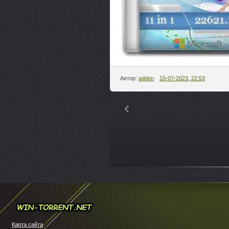
Автор:
addon
15-07-2023, 22:53
---
Win-torrent.net
Карта сайта