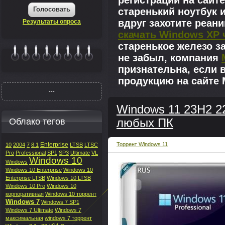
регистрации на сайте
Голосовать
старенький ноутбук 
вдруг захотите реан
Результаты опроса
скачать Windows XP 
старенькое железо з
не забыл, компания
|||||||
признательна, если 
продукцию на сайте M
---
Windows 11 23H2 22
Облако тегов
любых ПК
Enterprise
Торрент Windows 11
10
2004
7
8.1
LTSB
LTSC
Pro
Professional
SP1
SP3
Ultimate
VL
Windows 10
Windows
Windows 10 Enterprise
Windows 10
Enterprise LTSB
Windows 10 LTSB
Windows 10 Pro
Windows 10
корпоративная
Windows 10 торрент
Windows 7
Windows 7 SP1
Windows 7 Ultimate
Windows 7
максимальная
windows 7 торрент