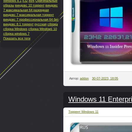
x64
Windows 8.1
x32
Оригинальные
образы
виндовс 10 торрент
виндовс
7 максимальная 64 разрядная
виндовс 7 максимальная торрент
виндовс 7 профессиональная 64 бит
виндовс 8.1 торрент
русская
сборка
сборка Windows
сборка Windows 10
сборка windows 7
Показать все теги
Автор:
addon
30-07-2023, 18:05
Windows 11 Enterpr
Торрент Windows 11