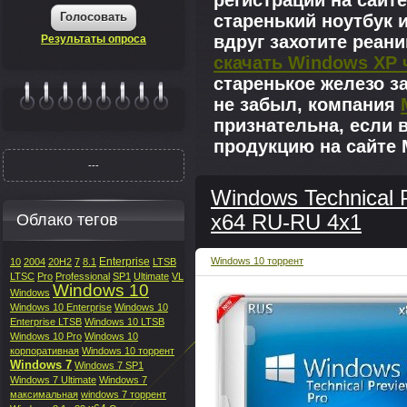
регистрации на сайте
Голосовать
старенький ноутбук 
вдруг захотите реан
Результаты опроса
скачать Windows XP 
старенькое железо з
не забыл, компания
|||||||
признательна, если 
продукцию на сайте M
---
Windows Technical P
Облако тегов
х64 RU-RU 4x1
Enterprise
Windows 10 торрент
10
2004
20H2
7
8.1
LTSB
LTSC
Pro
Professional
SP1
Ultimate
VL
Windows 10
Windows
Windows 10 Enterprise
Windows 10
Enterprise LTSB
Windows 10 LTSB
Windows 10 Pro
Windows 10
корпоративная
Windows 10 торрент
Windows 7
Windows 7 SP1
Windows 7 Ultimate
Windows 7
максимальная
windows 7 торрент