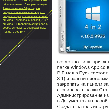
x64
Windows 8.1
x32
Оригинальные
образы
виндовс 10 торрент
виндовс
7 максимальная 64 разрядная
виндовс 7 максимальная торрент
виндовс 7 профессиональная 64 бит
виндовс 8 профессиональная 64 бит
виндовс 8.1 торрент
русская
сборка
сборка Windows 10
сборка windows 7
Показать все теги
возможно лишь при вк
папке Windows App со 
PIP меню Пуск состоит 
8.1) и ярлыки программ
закрепить на панели з
скопировать папки Ст
Администрирование из 
в Документах и правой
Создать панель инструм