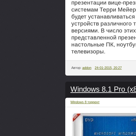
презентации вице-през
системам Терри Мейер
будет устанавливаться
устройств различного 
версиями. В число этих
представленной презен
настольные ПК, ноутбу
телевизоры.
Автор:
addon
24-01-2015, 20:27
Windows 8.1 Pro (x8
Windows 8 торрент