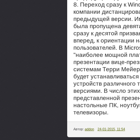
8. Переход сразу к Wi
компании дистанцирова
предыдущей версии. Им
была пропущена девята
сразу к десятой призв
вперед, к ориентации 
пользователей. В Micro
"наиболее мощной пла
презентации вице-през
системам Терри Мейер
будет устанавливаться
устройств различного 
версиями. В число этих
представленной презен
настольные ПК, ноутбу
телевизоры.
Автор:
addon
24-01-2015, 11:54