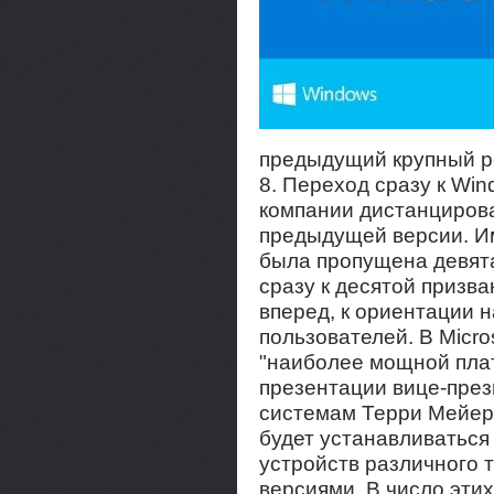
предыдущий крупный р
8. Переход сразу к Wi
компании дистанцирова
предыдущей версии. Им
была пропущена девята
сразу к десятой призв
вперед, к ориентации 
пользователей. В Micro
"наиболее мощной пла
презентации вице-през
системам Терри Мейер
будет устанавливаться
устройств различного 
версиями. В число этих