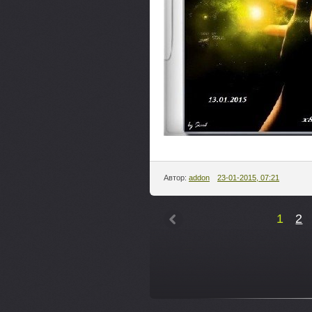
Автор:
addon
23-01-2015, 07:21
1
2
---