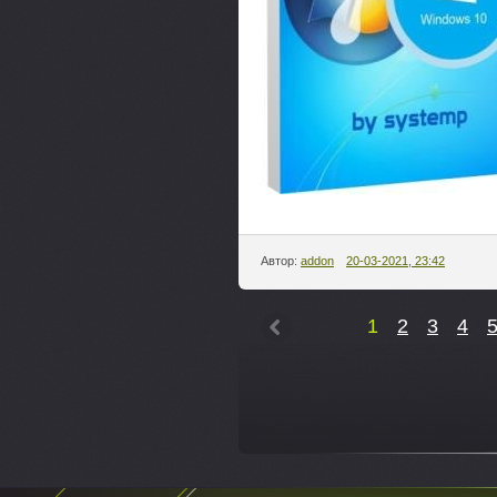
Автор:
addon
20-03-2021, 23:42
1
2
3
4
---