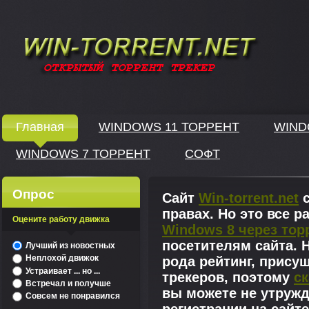
Windows скачать через торрент
Главная
WINDOWS 11 ТОРРЕНТ
WIND
WINDOWS 7 ТОРРЕНТ
СОФТ
↓
Опрос
Сайт
Win-torrent.net
с
правах. Но это все 
Оцените работу движка
Windows 8 через тор
^
посетителям сайта. Н
Лучший из новостных
Неплохой движок
рода рейтинг, прису
Устраивает ... но ...
трекеров, поэтому
ск
Встречал и получше
вы можете не утружд
Совсем не понравился