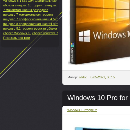
x64
Windows 8.1
x32
Оригинальные
образы
виндовс 10 торрент
виндовс
7 максимальная 64 разрядная
виндовс 7 максимальная торрент
виндовс 7 профессиональная 64 бит
виндовс 8 профессиональная 64 бит
виндовс 8.1 торрент
русская
сборка
сборка Windows 10
сборка windows 7
Показать все теги
Автор:
addon
8-05-2021, 00:15
Windows 10 Pro for
Windows 10 торрент