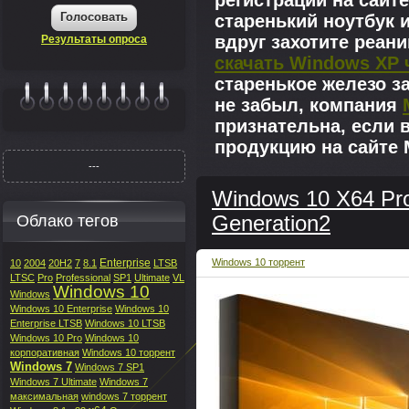
регистрации на сайте
Голосовать
старенький ноутбук 
вдруг захотите реан
Результаты опроса
скачать Windows XP 
старенькое железо з
не забыл, компания
|||||||
признательна, если 
продукцию на сайте M
---
Windows 10 X64 Pr
Облако тегов
Generation2
Enterprise
Windows 10 торрент
10
2004
20H2
7
8.1
LTSB
LTSC
Pro
Professional
SP1
Ultimate
VL
Windows 10
Windows
Windows 10 Enterprise
Windows 10
Enterprise LTSB
Windows 10 LTSB
Windows 10 Pro
Windows 10
корпоративная
Windows 10 торрент
Windows 7
Windows 7 SP1
Windows 7 Ultimate
Windows 7
максимальная
windows 7 торрент