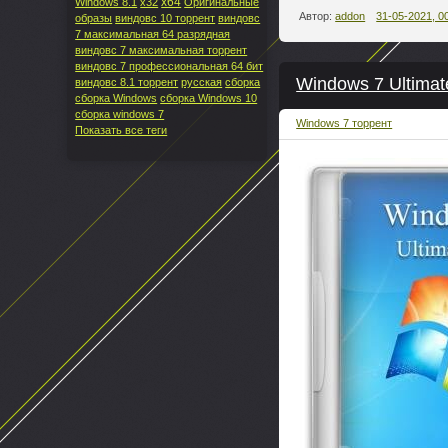
x64
Windows 8.1
x32
Оригинальные
Автор:
addon
31-05-2021, 0
образы
виндовс 10 торрент
виндовс
7 максимальная 64 разрядная
виндовс 7 максимальная торрент
виндовс 7 профессиональная 64 бит
Windows 7 Ultimat
виндовс 8.1 торрент
русская
сборка
сборка Windows
сборка Windows 10
сборка windows 7
Windows 7 торрент
Показать все теги