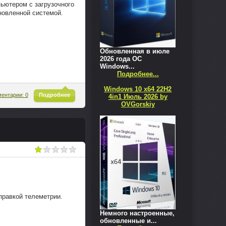
ьютером с загрузочного
новленной системой.
Обновленная в июле
2026 года ОС
Windows...
Подробнее...
Windows 10 x64 22H2
^
ентарии: 0
Подробнее
4in1 Июль 2026 by
OVGorskiy
правкой телеметрии.
Немного настроенные,
обновленные и...