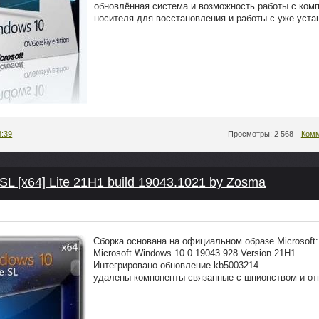
обновлённая система и возможность работы с комп
носителя для восстановления и работы с уже уста
8:39
Просмотры: 2 568
Комм
 [x64] Lite 21H1 build 19043.1021 by Zosma
Сборка основана на официальном образе Microsoft:
Microsoft Windows 10.0.19043.928 Version 21H1
Интегрировано обновление kb5003214
удалены компоненты связанные с шпионством и от