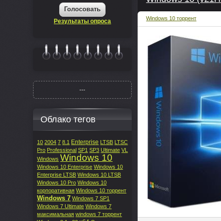
Голосовать
Windows 10 торрент
Результаты опроса
|||||||
---
Облако тегов
Enterprise
10
2004
7
8.1
LTSB
LTSC
Pro
Professional
SP1
SP3
Ultimate
VL
Windows 10
Windows
Windows 10 Enterprise
Windows 10
Enterprise LTSB
Windows 10 LTSB
Windows 10 Pro
Windows 10
корпоративная
Windows 10 торрент
Windows 7
Windows 7 SP1
Windows 7 Ultimate
Windows 7
максимальная
windows 7 торрент