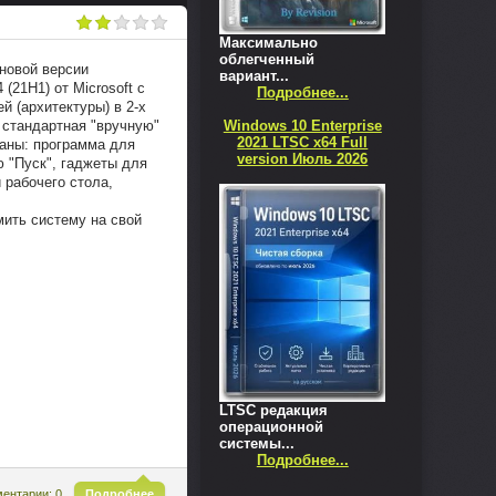
Максимально
облегченный
 новой версии
вариант...
(21H1) от Microsoft с
Подробнее...
 (архитектуры) в 2-х
ю стандартная "вручную"
Windows 10 Enterprise
2021 LTSC x64 Full
ваны: программа для
version Июль 2026
ю "Пуск", гаджеты для
 рабочего стола,
мить систему на свой
LTSC редакция
операционной
системы...
Подробнее...
^
ентарии: 0
Подробнее