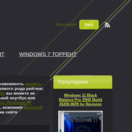
Регистрация
Вход
Чтени
е RSS
НТ
WINDOWS 7 ТОРРЕНТ
Популярное
 возможность
скачать
сякого рода рейтинг,
ент
вы можете не
Windows 11 Black
ький ноутбук или
Balance Pro 25H2 Build
ать Windows XP
26200.8655 by Revision
л, компания
Microsoft
на сайте