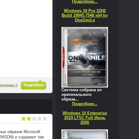
Подробнее...
Windows 10 Pro 22H2
Build 19045.7548 x64 by
OneSmiLe
^
ентарии: 0
Подробнее
Система собрана из
оригинального
образа...
Подробнее...
Windows 10 Enterprise
2019 LTSC Full Июль
2026
ых образов Microsoft
 (MSDN) и содержит три