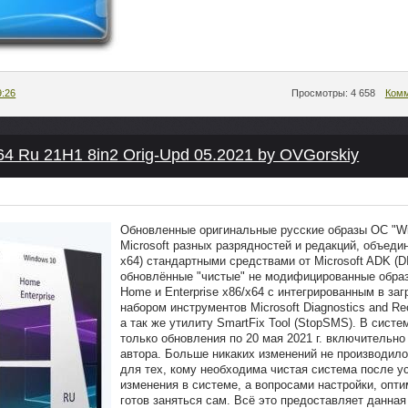
9:26
Просмотры: 4 658
Комм
64 Ru 21H1 8in2 Orig-Upd 05.2021 by OVGorskiy
Обновленные оригинальные русские образы ОС "W
Microsoft разных разрядностей и редакций, объедин
x64) стандартными средствами от Microsoft ADK (D
обновлённые "чистые" не модифицированные образ
Home и Enterprise x86/x64 с интегрированным в за
набором инструментов Microsoft Diagnostics and Re
а так же утилиту SmartFix Tool (StopSMS). В сист
только обновления по 20 мая 2021 г. включительно
автора. Больше никаких изменений не производило
для тех, кому необходима чистая система после у
изменения в системе, а вопросами настройки, опт
готов заняться сам. Всё это предоставляет данная