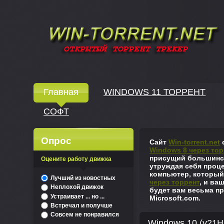
Windows скачать через торрент
Главная
WINDOWS 11 ТОРРЕНТ
СОФТ
↓
Опрос
Сайт
Win-torrent.net
с
Windows 8 через тор
присущий большинст
Оцените работу движка
утруждая себя проце
компьютер, который
^
Лучший из новостных
через торрент
, и ва
Неплохой движок
будет вам весьма пр
Устраивает ... но ...
Microsoft.com.
Встречал и получше
Совсем не понравился
Windows 10 (v21H