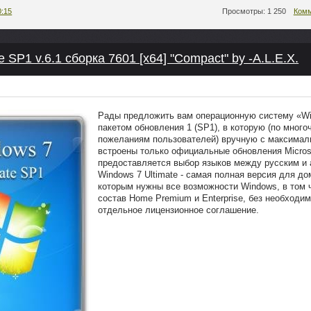
0:15
Просмотры: 1 250
Комм
e SP1 v.6.1 сборка 7601 [x64] "Compact" by -A.L.E.X.
Рады предложить вам операционную систему «Win
пакетом обновления 1 (SP1), в которую (по мног
пожеланиям пользователей) вручную с максимал
встроены только официальные обновления Microso
предоставляется выбор языков между русским и 
Windows 7 Ultimate - самая полная версия для д
которым нужны все возможности Windows, в том ч
состав Home Premium и Enterprise, без необходи
отдельное лицензионное соглашение.