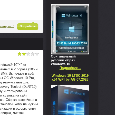
^
ентарии: 0
Подробнее
Оригинальный
русский образ
Windows 10...
indows® 10™" от
Подробнее...
енных в 2 образа (x86 и
ISM). Включает в себя
Windows 10 LTSC 2019
ы ОС Windows 10 Pro,
x64 WPI by AG 07.2026
грузчик-установщик
covery Toolset (DaRT10)
ему интегрированы
 и ссылка на сайт
сь. Сборка разработана
становки, кому не нужны
имизации и оформления
 сборка, чистая