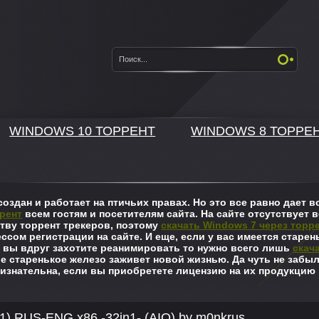
WINDOWS 10 ТОРРЕНТ
WINDOWS 8 ТОРРЕ
оздан и работает на птичьих правах. Но это все равно дает
рент
всем гостям и посетителям сайта. На сайте отсутствует в
ву торрент трекеров, поэтому
скачать Windows 7 через торр
ссом регистрации на сайте. И еще, если у вас имеется старен
 вы вдруг захотите реанимировать то нужно всего лишь
скач
ше старенькое железо заживет новой жизнью. Да чуть не забы
изнательна, если вы приобретете лицензию на их продукцию 
1) RUS-ENG x86 -32in1- (AIO) by m0nkrus