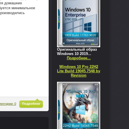
для домашних
ебуется минимальное
 производились
Оригинальный образ
Windows 10 2019...
Подробнее...
Windows 10 Pro 22H2
Lite Build 19045.7548 by
Revision
^
ентарии: 0
Подробнее