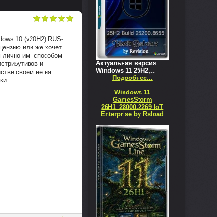
dows 10 (v20H2) RUS-
ицензию или же хочет
 лично им, способом
Актуальная версия
истрибутивов и
Windows 11 25H2,...
стве своем не на
Подробнее...
ки.
Windows 11
GamesStorm
26H1_28000.2269 IoT
Enterprise by Rsload