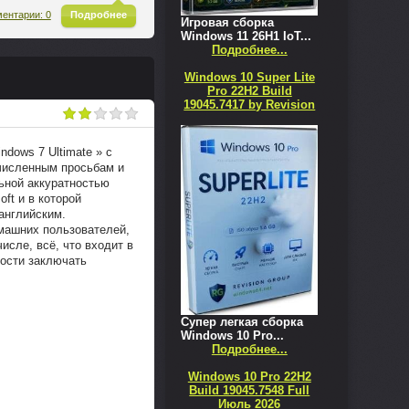
^
ентарии: 0
Подробнее
Игровая сборка
Windows 11 26H1 IoT...
Подробнее...
Windows 10 Super Lite
Pro 22H2 Build
19045.7417 by Revision
dows 7 Ultimate » с
очисленным просьбам и
ьной аккуратностью
ft и в которой
английским.
омашних пользователей,
исле, всё, что входит в
мости заключать
Супер легкая сборка
Windows 10 Pro...
Подробнее...
Windows 10 Pro 22H2
Build 19045.7548 Full
Июль 2026