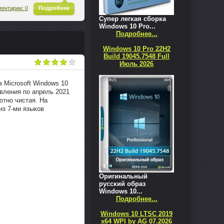
^
ентарии: 0
Подробнее
Супер легкая сборка
Windows 10 Pro...
Подробнее...
Windows 10 Pro 22H2
Build 19045.7548 Full
Июль 2026
з Microsoft Windows 10
овления по апрель 2021
ютно чистая. На
из 7-ми языков
Оригинальный
русский образ
Windows 10...
Подробнее...
Windows 10 LTSC 2019
x64 WPI by AG 07.2026