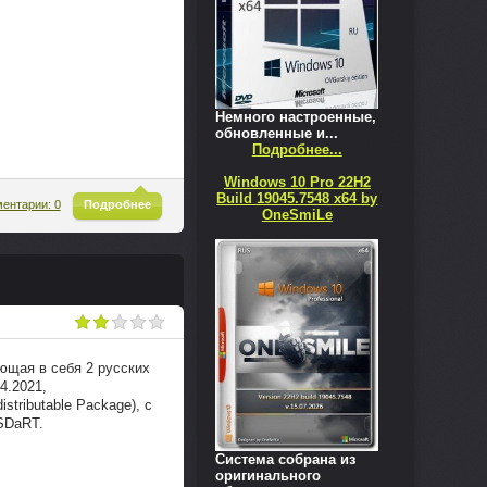
Немного настроенные,
обновленные и...
Подробнее...
Windows 10 Pro 22H2
Build 19045.7548 x64 by
^
ентарии: 0
Подробнее
OneSmiLe
ающая в себя 2 русских
4.2021,
tributable Package), с
SDaRT.
Система собрана из
оригинального