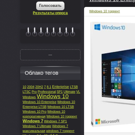
Голосовать
Windows 10 торрент
Результаты опроса
|||||||
---
Облако тегов
Enterprise
10
2004
20H2
7
8.1
LTSB
LTSC
Pro
Professional
SP1
Ultimate
VL
Windows 10
Windows
Windows 10 Enterprise
Windows 10
Enterprise LTSB
Windows 10 LTSB
Windows 10 Pro
Windows 10
корпоративная
Windows 10 торрент
Windows 7
Windows 7 SP1
Windows 7 Ultimate
Windows 7
максимальная
windows 7 торрент