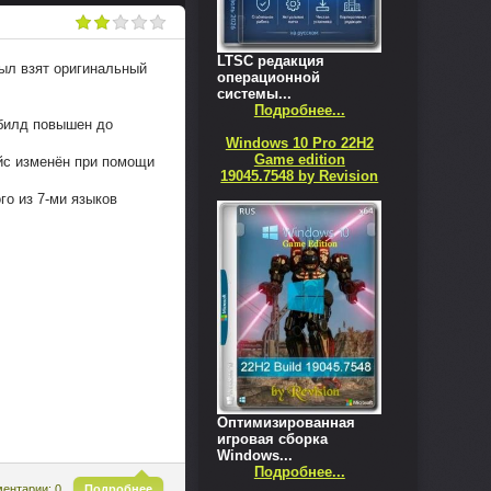
LTSC редакция
был взят оригинальный
операционной
системы...
Подробнее...
 билд повышен до
Windows 10 Pro 22H2
Game edition
йс изменён при помощи
19045.7548 by Revision
го из 7-ми языков
Оптимизированная
игровая сборка
Windows...
Подробнее...
^
ентарии: 0
Подробнее