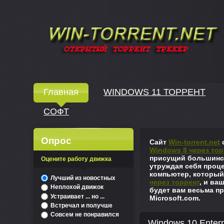
Windows скачать через торрент
Главная
WINDOWS 11 ТОРРЕНТ
СОФТ
↓
Опрос
Сайт
Win-torrent.net
с
Windows 8 через тор
присущий большинст
Оцените работу движка
утруждая себя проце
компьютер, который
^
Лучший из новостных
через торрент
, и ва
Неплохой движок
будет вам весьма пр
Устраивает ... но ...
Microsoft.com.
Встречал и получше
Совсем не понравился
Windows 10 Enterp