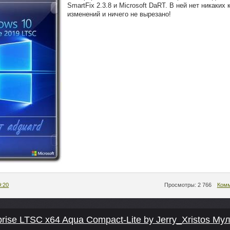
SmartFix 2.3.8 и Microsoft DaRT. В ней нет никаких
изменений и ничего не вырезано!
9:20
Просмотры: 2 766
Комм
rise LTSC x64 Aqua Compact-Lite by Jerry_Xristos М