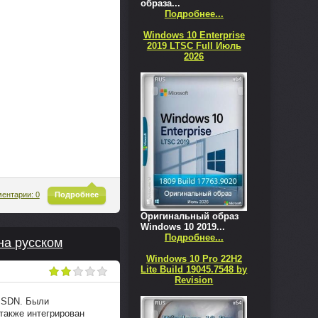
образа...
Подробнее...
Windows 10 Enterprise
2019 LTSC Full Июль
2026
^
ентарии: 0
Подробнее
Оригинальный образ
Windows 10 2019...
Подробнее...
 на русском
Windows 10 Pro 22H2
Lite Build 19045.7548 by
Revision
 MSDN. Были
 также интегрирован