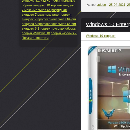
x64
Windows 8.1
x32
Оригинальные
Автор:
addon
25-04-2021, 2
образы
виндовс 10 торрент
виндовс
7 максимальная 64 разрядная
виндовс 7 максимальная торрент
виндовс 7 профессиональная 64 бит
Windows 10 Enterp
виндовс 8 профессиональная 64 бит
виндовс 8.1 торрент
русская
сборка
сборка Windows 10
сборка windows 7
Windows 10 торрент
Показать все теги