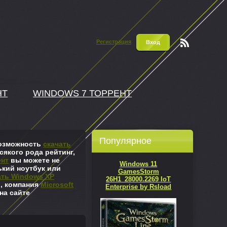
Регистрация
Вход
Чтени
е RSS
НТ
WINDOWS 7 ТОРРЕНТ
Популярное
 возможность
скачать
сякого рода рейтинг,
ент
вы можете не
Windows 11
ький ноутбук или
GamesStorm
ать Windows XP
26H1_28000.2269 IoT
л, компания
Microsoft
Enterprise by Rsload
на сайте