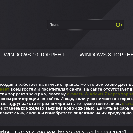
WINDOWS 10 ТОРРЕНТ
WINDOWS 8 ТОРРЕ
оздан и работает на птичьих правах. Но это все равно дает
рент
всем гостям и посетителям сайта. На сайте отсутствует в
ву торрент трекеров, поэтому
скачать Windows 7 через торр
ссом регистрации на сайте. И еще, если у вас имеется старен
 вы вдруг захотите реанимировать то нужно всего лишь
скач
ше старенькое железо заживет новой жизнью. Да чуть не забы
изнательна, если вы приобретете лицензию на их продукцию 
rise LTSC x64-x86 WPI by AG 04.2021 [17763.1911]