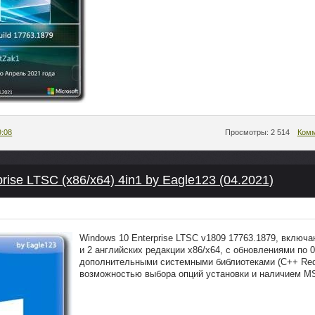
9:08
Просмотры: 2 514
Комм
rise LTSC (x86/x64) 4in1 by Eagle123 (04.2021)
Windows 10 Enterprise LTSC v1809 17763.1879, включ
и 2 английских редакции x86/x64, с обновлениями по 0
дополнительными системными библиотеками (C++ Redis
возможностью выбора опций установки и наличием M