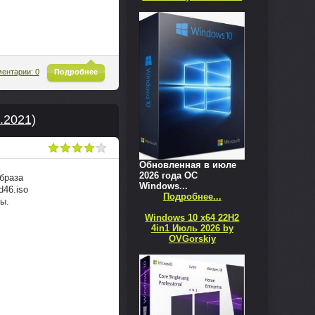
^
ентарии: 0
Подробнее
.2021)
Обновленная в июле
2026 года ОС
образа
Windows...
d46.iso
Подробнее...
ы.
Windows 10 x64 22H2
4in1 Июль 2026 by
OVGorskiy