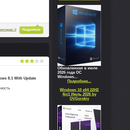
^
ентарии: 0
Подробнее
Обновленная в июле
2026 года ОС
Windows...
ows 8.1 With Update
Подробнее...
ьность
Windows 10 x64 22H2
4in1 Июль 2026 by
OVGorskiy