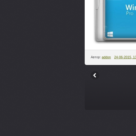
Автор:
addon
24-06-2015, 1
--