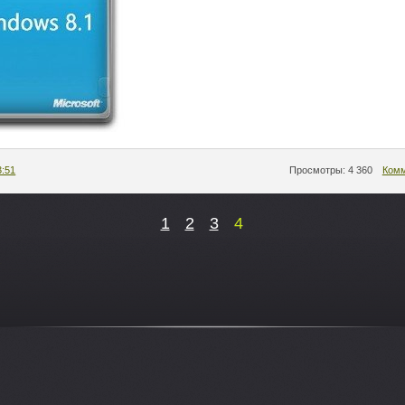
3:51
Просмотры: 4 360
Комм
1
2
3
4
-