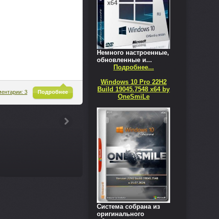
Немного настроенные,
обновленные и...
Подробнее...
Windows 10 Pro 22H2
Build 19045.7548 x64 by
^
ентарии: 3
Подробнее
OneSmiLe
Система собрана из
оригинального