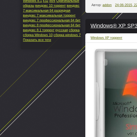
x64
Windows 8.1
x32
Оригинальные
Автор:
addon
24-06-2015, 2
образы
виндовс 10 торрент
виндовс
7 максимальная 64 разрядная
виндовс 7 максимальная торрент
виндовс 7 профессиональная 64 бит
Windows® XP SP3 S
виндовс 8 профессиональная 64 бит
виндовс 8.1 торрент
русская
сборка
сборка Windows 10
сборка windows 7
Windows XP торрент
Показать все теги