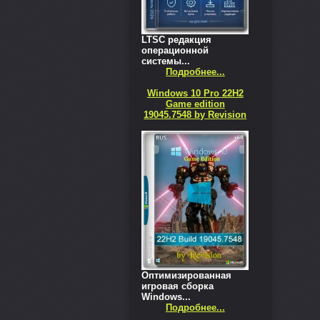
LTSC редакция
операционной
системы...
Подробнее...
Windows 10 Pro 22H2
Game edition
19045.7548 by Revision
Оптимизированная
игровая сборка
Windows...
Подробнее...