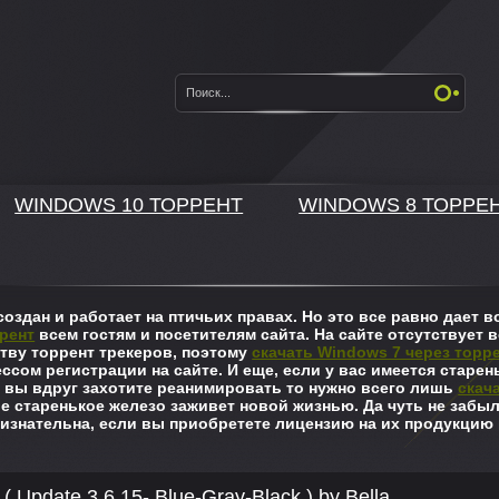
WINDOWS 10 ТОРРЕНТ
WINDOWS 8 ТОРРЕ
оздан и работает на птичьих правах. Но это все равно дает
рент
всем гостям и посетителям сайта. На сайте отсутствует в
ву торрент трекеров, поэтому
скачать Windows 7 через торр
ссом регистрации на сайте. И еще, если у вас имеется старен
 вы вдруг захотите реанимировать то нужно всего лишь
скач
ше старенькое железо заживет новой жизнью. Да чуть не забы
изнательна, если вы приобретете лицензию на их продукцию 
 ( Update 3.6.15- Blue-Gray-Black ) by Bella