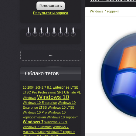
Голосовать
Windows 7 торрент
Результаты опроса
|||||||
---
Облако тегов
Enterprise
10
2004
20H2
7
8.1
LTSB
LTSC
Pro
Professional
SP1
Ultimate
VL
Windows 10
Windows
Windows 10 Enterprise
Windows 10
Enterprise LTSB
Windows 10 LTSB
Windows 10 Pro
Windows 10
корпоративная
Windows 10 торрент
Windows 7
Windows 7 SP1
Windows 7 Ultimate
Windows 7
максимальная
windows 7 торрент