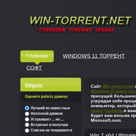
Windows скачать через торрент
Главная
WINDOWS 11 ТОРРЕНТ
СОФТ
↓
Опрос
Сайт
Win-torrent.net
с
Windows 8 через тор
присущий большинст
Оцените работу движка
утруждая себя проце
компьютер, который
^
Лучший из новостных
через торрент
, и ва
Неплохой движок
будет вам весьма пр
Устраивает ... но ...
Microsoft.com.
Встречал и получше
Совсем не понравился
Win 7 x64 Ultimate