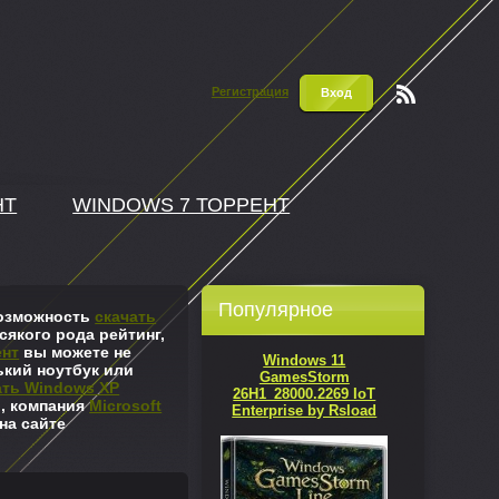
Регистрация
Вход
Чтени
е RSS
НТ
WINDOWS 7 ТОРРЕНТ
Популярное
 возможность
скачать
сякого рода рейтинг,
ент
вы можете не
Windows 11
ький ноутбук или
GamesStorm
ать Windows XP
26H1_28000.2269 IoT
л, компания
Microsoft
Enterprise by Rsload
на сайте