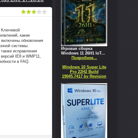
. Ключевой
новлений, какие
 включены обновления
онной системы:
Игровая сборка
 а также исправления
Windows 11 26H1 IoT...
 версий IE8 и WMP11,
Подробнее...
робности в FAQ.
Windows 10 Super Lite
Pro 22H2 Build
19045.7417 by Revision