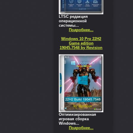
LTSC редакция
операционной
системы...
Подробнее...
Windows 10 Pro 22H2
Game edition
19045.7548 by Revision
Оптимизированная
игровая сборка
Windows...
Подробнее...