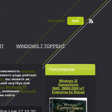
Регистрация
Вход
Чтени
е RSS
НТ
WINDOWS 7 ТОРРЕНТ
Популярное
 возможность
скачать
сякого рода рейтинг,
ент
вы можете не
Windows 11
ький ноутбук или
GamesStorm
ать Windows XP
26H1_28000.2269 IoT
л, компания
Microsoft
Enterprise by Rsload
на сайте
us Live 17.10.20