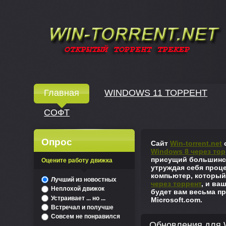
Windows скачать через торрент
Главная
WINDOWS 11 ТОРРЕНТ
СОФТ
↓
Опрос
Сайт
Win-torrent.net
с
Windows 8 через тор
присущий большинст
Оцените работу движка
утруждая себя проце
компьютер, который
^
Лучший из новостных
через торрент
, и ва
Неплохой движок
будет вам весьма пр
Устраивает ... но ...
Microsoft.com.
Встречал и получше
Совсем не понравился
Обновления для W