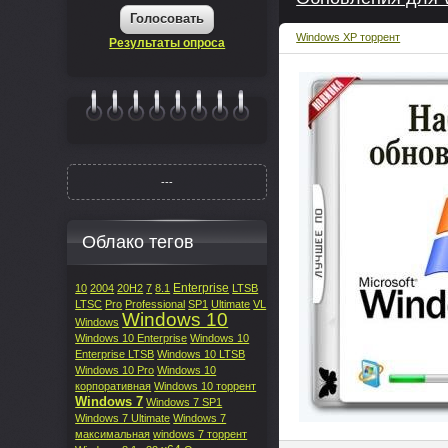
Голосовать
Windows XP торрент
Результаты опроса
|||||||
---
Облако тегов
Enterprise
10
2004
20H2
7
8.1
LTSB
LTSC
Pro
Professional
SP1
Ultimate
VL
Windows 10
Windows
Windows 10 Enterprise
Windows 10
Enterprise LTSB
Windows 10 LTSB
Windows 10 Pro
Windows 10
корпоративная
Windows 10 торрент
Windows 7
Windows 7 SP1
Windows 7 Ultimate
Windows 7
максимальная
windows 7 торрент