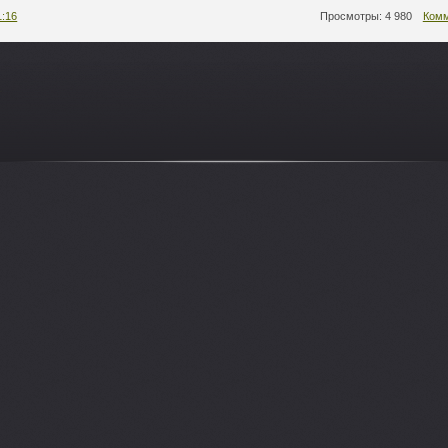
1:16
Просмотры: 4 980
Комм
-