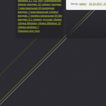
x64
Windows 8.1
x32
Оригинальные
Автор:
addon
20-10-2017, 2
образы
виндовс 10 торрент
виндовс
7 максимальная 64 разрядная
виндовс 7 максимальная торрент
виндовс 7 профессиональная 64 бит
виндовс 8.1 торрент
русская
сборка
--
сборка Windows
сборка Windows 10
сборка windows 7
Показать все теги