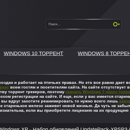
WINDOWS 10 ТОРРЕНТ
WINDOWS 8 ТОРРЕ
оздан и работает на птичьих правах. Но это все равно дает
рент
всем гостям и посетителям сайта. На сайте отсутствует в
ву торрент трекеров, поэтому
скачать Windows 7 через торр
ссом регистрации на сайте. И еще, если у вас имеется старен
 вы вдруг захотите реанимировать то нужно всего лишь
скач
ше старенькое железо заживет новой жизнью. Да чуть не забы
изнательна, если вы приобретете лицензию на их продукцию 
indows XP - Набор обновлений UpdatePack-XPSP3-R