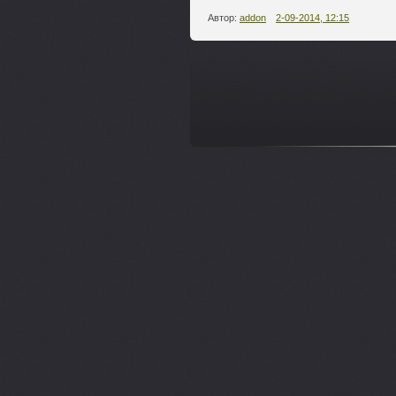
Автор:
addon
2-09-2014, 12:15
---