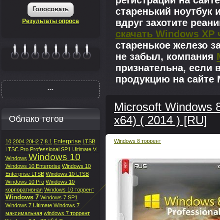
регистрации на сайте
Голосовать
старенький ноутбук 
вдруг захотите реан
Результаты опроса
скачать Windows XP 
старенькое железо з
не забыл, компания
|||||||
признательна, если 
продукцию на сайте M
---
Microsoft Windows 
Облако тегов
x64) ( 2014 ) [RU]
Enterprise
Windows 8 торрент
10
2004
20H2
7
8.1
LTSB
LTSC
Pro
Professional
SP1
Ultimate
VL
Windows 10
Windows
Windows 10 Enterprise
Windows 10
Enterprise LTSB
Windows 10 LTSB
Windows 10 Pro
Windows 10
корпоративная
Windows 10 торрент
Windows 7
Windows 7 SP1
Windows 7 Ultimate
Windows 7
максимальная
windows 7 торрент