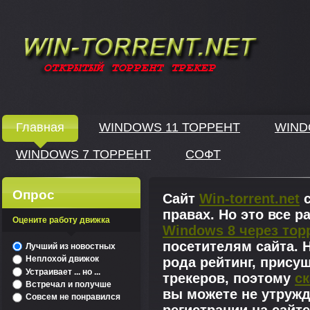
Windows скачать через торрент
Главная
WINDOWS 11 ТОРРЕНТ
WIND
WINDOWS 7 ТОРРЕНТ
СОФТ
↓
Опрос
Сайт
Win-torrent.net
с
правах. Но это все 
Оцените работу движка
Windows 8 через тор
^
посетителям сайта. Н
Лучший из новостных
Неплохой движок
рода рейтинг, прису
Устраивает ... но ...
трекеров, поэтому
ск
Встречал и получше
вы можете не утружд
Совсем не понравился