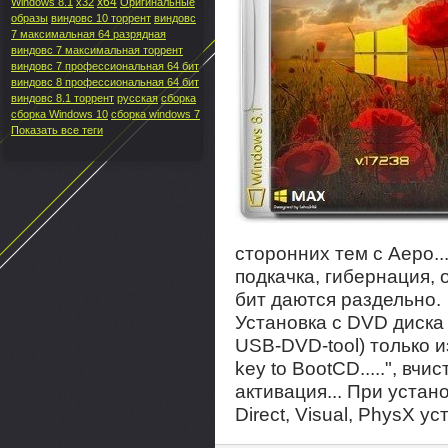
x64
Windows 8.1
x32
Оригинальные
образы
виндовс 10 торрент
виндовс
7 максимальная 64 разрядная
виндовс 7 максимальная торрент
виндовс 7 профессиональная 64 бит
виндовс 8 профессиональная 64 бит
виндовс 8.1 торрент
русская
сборка
сборка Windows 10
сборка windows 7
Показать все теги
сторонних тем с Аеро..
подкачка, гибернация, 
бит даются раздельно.
Установка с DVD диска
USB-DVD-tool) только и
key to BootCD.....", вч
активация... При устан
Direct, Visual, PhysX у