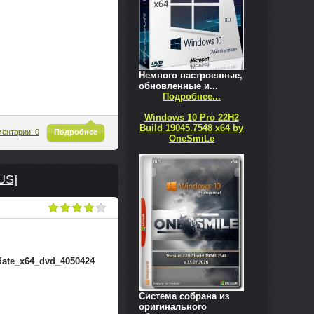
Немного настроенные,
обновленные и...
Подробнее...
Windows 10 Pro 22H2
Build 19045.7548 x64 by
^
ентарии: 0
Подробнее
OneSmiLe
US]
date_x64_dvd_4050424
Система собрана из
оригинального