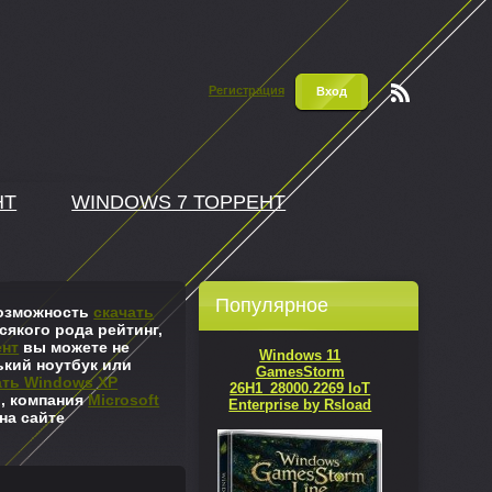
Регистрация
Вход
Чтени
е RSS
НТ
WINDOWS 7 ТОРРЕНТ
Популярное
 возможность
скачать
сякого рода рейтинг,
ент
вы можете не
Windows 11
ький ноутбук или
GamesStorm
ать Windows XP
26H1_28000.2269 IoT
л, компания
Microsoft
Enterprise by Rsload
на сайте