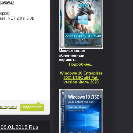
6050542
орки);
ет .NET 2.0 и 3.0);
Максимально
облегченный
вариант...
Подробнее...
Windows 10 Enterprise
2021 LTSC x64 Full
version Июль 2026
^
ентарии: 0
Подробнее
 08.01.2015 Rus