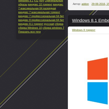
x64
Windows 8.1
x32
Оригинальные
Автор:
addon
29-06-2016, 1
образы
виндовс 10 торрент
виндовс
7 максимальная 64 разрядная
виндовс 7 максимальная торрент
виндовс 7 профессиональная 64 бит
Windows 8.1 Embedd
виндовс 8 профессиональная 64 бит
виндовс 8.1 торрент
русская
сборка
сборка Windows 10
сборка windows 7
Windows 8 торрент
Показать все теги