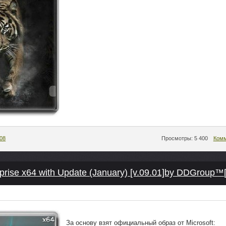
:08
Просмотры: 5 400
Комм
prise x64 with Update (January) [v.09.01]by DDGroup™
За основу взят официальный образ от Microsoft: