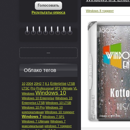
Голосовать
Windows 8 торрент
Результаты опроса
|||||||
---
Облако тегов
Enterprise
10
2004
20H2
7
8.1
LTSB
LTSC
Pro
Professional
SP1
Ultimate
VL
Windows 10
Windows
Windows 10 Enterprise
Windows 10
Enterprise LTSB
Windows 10 LTSB
Windows 10 Pro
Windows 10
корпоративная
Windows 10 торрент
Windows 7
Windows 7 SP1
Windows 7 Ultimate
Windows 7
максимальная
windows 7 торрент