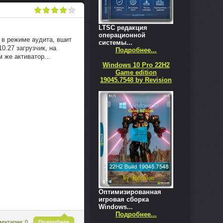
LTSC редакция
операционной
 в режиме аудита, вшит
системы...
0.27 загрузчик, на
Подробнее...
 же активатор...
Windows 10 Pro 22H2
Game edition
19045.7548 by Revision
Оптимизированная
игровая сборка
Windows...
Подробнее...
^
ентарии: 0
Подробнее