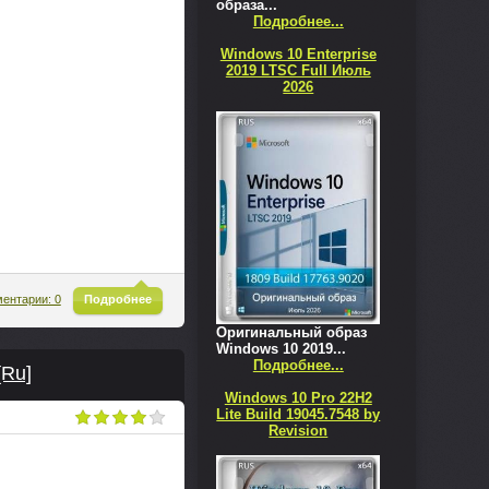
образа...
Подробнее...
Windows 10 Enterprise
2019 LTSC Full Июль
2026
^
ентарии: 0
Подробнее
Оригинальный образ
Windows 10 2019...
Подробнее...
[Ru]
Windows 10 Pro 22H2
Lite Build 19045.7548 by
Revision