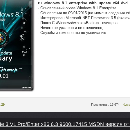
ru_windows_8.1_enterprise_with_update_x64_dvd_
- Обновленный образ Windows 8.1 Enterprise;
- Обновления по 09/01/2015 (на момент создания сб
- Интегрирован Microsoft.NET Framework 3.5 (включа
- Папка C:\Windows\winsxs\Backup - очищена
- Нечего не удалено и не отключено;
- Службы и компоненты по умолчанию.
8:29
Просмотры: 13 674
Комм
e 3 VL Pro/Enter x86 6.3 9600.17415 MSDN версия от