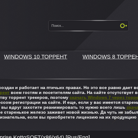
WINDOWS 10 ТОРРЕНТ
WINDOWS 8 ТОРРЕ
оздан и работает на птичьих правах. Но это все равно дает
рент
всем гостям и посетителям сайта. На сайте отсутствует в
ву торрент трекеров, поэтому
скачать Windows 7 через торр
ссом регистрации на сайте. И еще, если у вас имеется старен
 вы вдруг захотите реанимировать то нужно всего лишь
скач
ше старенькое железо заживет новой жизнью. Да чуть не забы
изнательна, если вы приобретете лицензию на их продукцию 
prise KottoSOFT(x86/x64) [Rus/Eng]