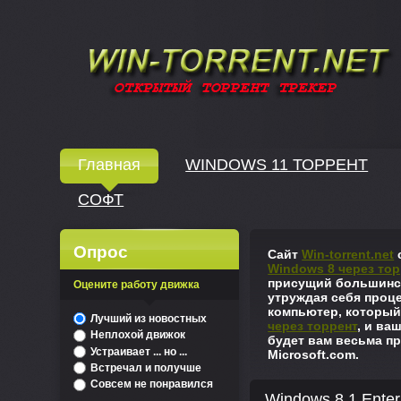
Windows скачать через торрент
Главная
WINDOWS 11 ТОРРЕНТ
СОФТ
↓
Опрос
Сайт
Win-torrent.net
с
Windows 8 через тор
присущий большинст
Оцените работу движка
утруждая себя проце
компьютер, который
^
Лучший из новостных
через торрент
, и ва
Неплохой движок
будет вам весьма пр
Устраивает ... но ...
Microsoft.com.
Встречал и получше
Совсем не понравился
Windows 8.1 Enter