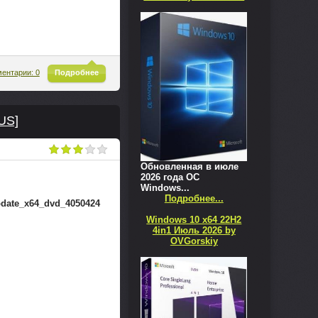
^
ентарии: 0
Подробнее
RUS]
Обновленная в июле
2026 года ОС
Windows...
Подробнее...
date_x64_dvd_4050424
Windows 10 x64 22H2
4in1 Июль 2026 by
OVGorskiy