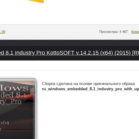
1:39
Просмотры: 4 467
Комм
8.1 Industry Pro KottoSOFT v.14.2.15 (x64) (2015) [
Сборка сделана на основе оригинального образа:
ru_windows_embedded_8.1_industry_pro_with_up