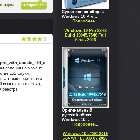
^
ентарии: 0
Подробнее
Супер легкая сборка
Windows 10 Pro...
Подробнее...
Windows 10 Pro 22H2
Build 19045.7548 Full
Июль 2026
pro_with_update_x64_d
обновления на момент
естве 152 штуки.
 штатными средствами.
й компьютер с сетью,
 реестра.
Оригинальный
русский образ
Windows 10...
Подробнее...
Windows 10 LTSC 2019
x64 WPI by AG 07.2026