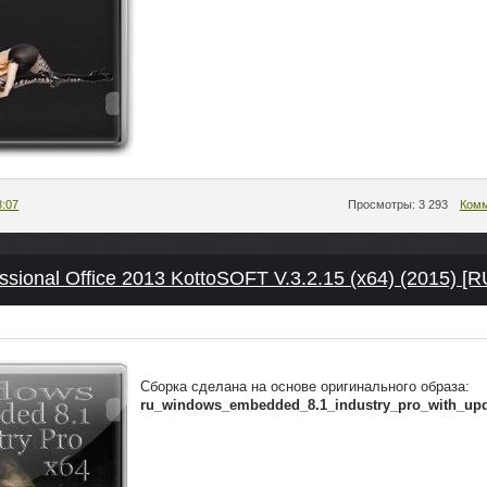
8:07
Просмотры: 3 293
Комм
ssional Office 2013 KottoSOFT V.3.2.15 (x64) (2015) [R
Сборка сделана на основе оригинального образа:
ru_windows_embedded_8.1_industry_pro_with_up