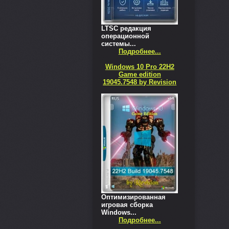
LTSC редакция
операционной
системы...
Подробнее...
Windows 10 Pro 22H2
Game edition
19045.7548 by Revision
Оптимизированная
игровая сборка
Windows...
Подробнее...