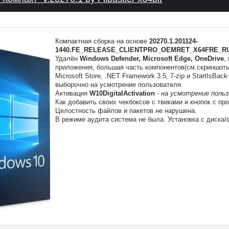
Компактная сборка на основе
20270.1.201124-
1440.FE_RELEASE_CLIENTPRO_OEMRET_X64FRE_R
Удалён
Windows Defender, Microsoft Edge, OneDrive
,
приложения, бoльшая часть компонентов(см.скриншот
Microsoft Store, .NET Framework 3.5, 7-zip и StartIsB
выборочно на усмотрение пользователя.
Активация
W10DigitalActivation
-
на усмотрение поль
Как добавить своих чекбоксов с твиками и кнопок с п
Целостность файлов и пакетов не нарушена.
В режиме аудита система не была. Установка с диска