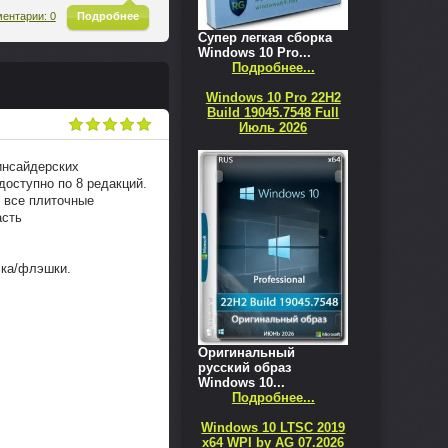
^
ентарии: 0
Подробнее
Супер легкая сборка
Windows 10 Pro...
Подробнее...
Windows 10 Pro 22H2
Build 19045.7548 Full
Июль 2026
инсайдерских
 доступно по 8 редакций.
, все плиточные
асть
ска/флэшки.
Оригинальный
русский образ
Windows 10...
Подробнее...
Windows 10 LTSC 2019
x64 WPI by AG 07.2026