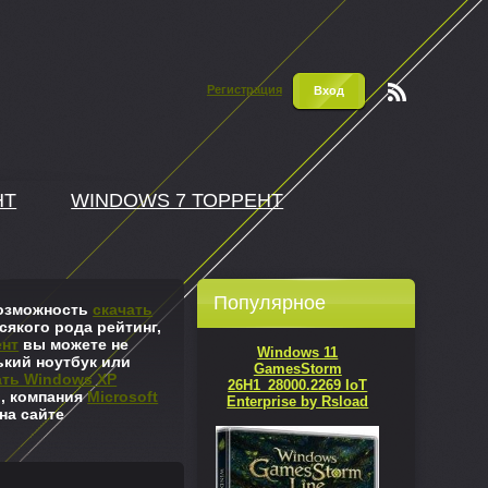
Регистрация
Вход
Чтени
е RSS
НТ
WINDOWS 7 ТОРРЕНТ
Популярное
 возможность
скачать
сякого рода рейтинг,
ент
вы можете не
Windows 11
ький ноутбук или
GamesStorm
ать Windows XP
26H1_28000.2269 IoT
л, компания
Microsoft
Enterprise by Rsload
на сайте