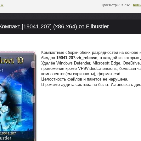
:37
Просмотры: 3 732
Комм
омпакт [19041.207] (x86-x64) от Flibustier
Компактные сборки обеих разрядностей на основе 
билдов
19041.207.vb_release
, в каждой из которых
Удалён Windows Defender, Microsoft Edge, OneDrive
приложения кроме VP9VideoExtensions, бoльшая ч
компонентов(см.скриншоты), формат esd.
Целостность файлов и пакетов не нарушена.
В режиме аудита система не была. Установка с ди