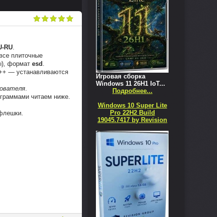
U-RU
.
 все плиточные
ы), формат
esd
.
ack++ — устанавливаются
Игровая сборка
Windows 11 26H1 IoT...
зователя
.
Подробнее...
рограммами читаем ниже.
Windows 10 Super Lite
Pro 22H2 Build
/флешки.
19045.7417 by Revision