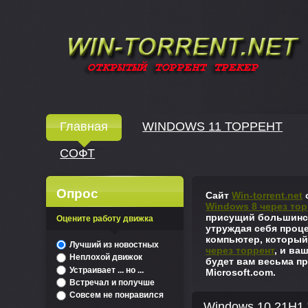
Windows скачать через торрент
Главная
WINDOWS 11 ТОРРЕНТ
СОФТ
↓
Опрос
Сайт
Win-torrent.net
с
Windows 8 через тор
присущий большинст
Оцените работу движка
утруждая себя проце
компьютер, который
^
Лучший из новостных
через торрент
, и ва
Неплохой движок
будет вам весьма пр
Устраивает ... но ...
Microsoft.com.
Встречал и получше
Совсем не понравился
Windows 10 21H1 "К