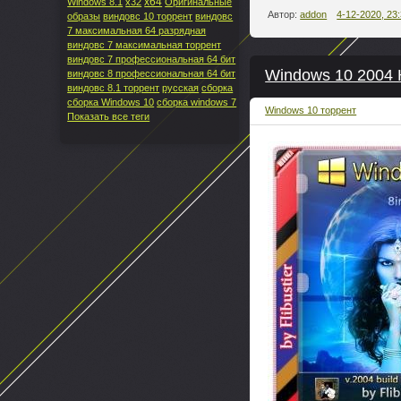
x64
Windows 8.1
x32
Оригинальные
Автор:
addon
4-12-2020, 23
образы
виндовс 10 торрент
виндовс
7 максимальная 64 разрядная
виндовс 7 максимальная торрент
виндовс 7 профессиональная 64 бит
Windows 10 2004 К
виндовс 8 профессиональная 64 бит
виндовс 8.1 торрент
русская
сборка
сборка Windows 10
сборка windows 7
Windows 10 торрент
Показать все теги