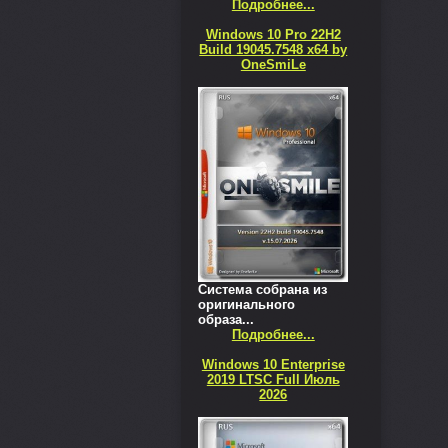
Подробнее...
Windows 10 Pro 22H2
Build 19045.7548 x64 by
OneSmiLe
Система собрана из
оригинального
образа...
Подробнее...
Windows 10 Enterprise
2019 LTSC Full Июль
2026