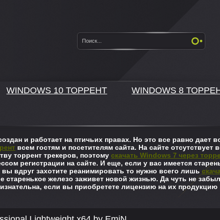
WINDOWS 10 ТОРРЕНТ
WINDOWS 8 ТОРРЕ
оздан и работает на птичьих правах. Но это все равно дает
рент
всем гостям и посетителям сайта. На сайте отсутствует в
ву торрент трекеров, поэтому
скачать Windows 7 через торр
ссом регистрации на сайте. И еще, если у вас имеется старен
 вы вдруг захотите реанимировать то нужно всего лишь
скач
ше старенькое железо заживет новой жизнью. Да чуть не забы
изнательна, если вы приобретете лицензию на их продукцию 
ssional Lightweight x64 by EmiN