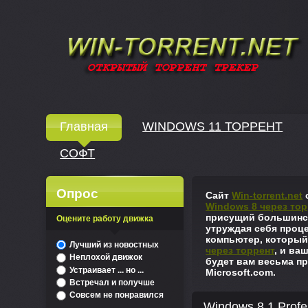
Windows скачать через торрент
Главная
WINDOWS 11 ТОРРЕНТ
СОФТ
↓
Опрос
Сайт
Win-torrent.net
с
Windows 8 через тор
присущий большинст
Оцените работу движка
утруждая себя проце
компьютер, который
^
Лучший из новостных
через торрент
, и ва
Неплохой движок
будет вам весьма пр
Устраивает ... но ...
Microsoft.com.
Встречал и получше
Совсем не понравился
Windows 8.1 Profe