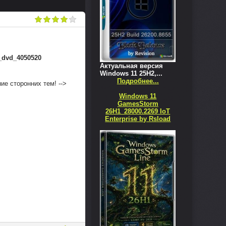
_dvd_4050520
Актуальная версия
Windows 11 25H2,...
Подробнее...
ие сторонних тем! -->
Windows 11
GamesStorm
26H1_28000.2269 IoT
Enterprise by Rsload