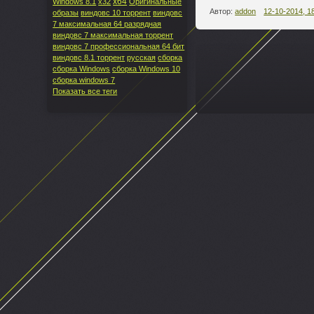
x64
Windows 8.1
x32
Оригинальные
Автор:
addon
12-10-2014, 1
образы
виндовс 10 торрент
виндовс
7 максимальная 64 разрядная
виндовс 7 максимальная торрент
виндовс 7 профессиональная 64 бит
виндовс 8.1 торрент
русская
сборка
--
сборка Windows
сборка Windows 10
сборка windows 7
Показать все теги