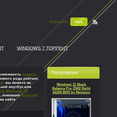
Регистрация
Вход
Чтени
е RSS
НТ
WINDOWS 7 ТОРРЕНТ
Популярное
 возможность
скачать
сякого рода рейтинг,
ент
вы можете не
Windows 11 Black
ький ноутбук или
Balance Pro 25H2 Build
ать Windows XP
26200.8655 by Revision
л, компания
Microsoft
на сайте