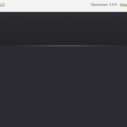
8:27
Просмотры: 3 474
Комм
-