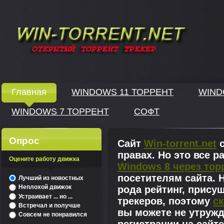
Windows скачать через торрент
Главная
WINDOWS 11 ТОРРЕНТ
WIND
WINDOWS 7 ТОРРЕНТ
СОФТ
↓
Опрос
Сайт
Win-torrent.net
с
правах. Но это все 
Оцените работу движка
Windows 8 через тор
^
посетителям сайта. Н
Лучший из новостных
Неплохой движок
рода рейтинг, прису
Устраивает ... но ...
трекеров, поэтому
ск
Встречал и получше
вы можете не утружд
Совсем не понравился