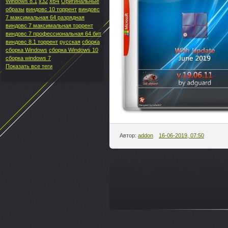
x64
Windows 8.1
x32
Оригинальные
образы
виндовс 10 торрент
виндовс
7 максимальная 64 разрядная
виндовс 7 максимальная торрент
виндовс 7 профессиональная 64 бит
виндовс 8.1 торрент
русская
сборка
сборка Windows
сборка Windows 10
сборка windows 7
Показать все теги
Автор:
addon
16-06-2019, 07:50
---