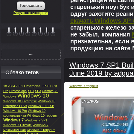
регистрации на сайте
Голосовать
старенький ноутбук 
вдруг захотите реан
Результаты опроса
скачать Windows XP 
старенькое железо з
не забыл, компания
|||||||
признательна, если 
продукцию на сайте M
---
Windows 7 SP1 Buil
Облако тегов
June 2019 by adgua
Enterprise
Windows 7 торрент
10
2004
7
8.1
LTSB
LTSC
Pro
Professional
SP1
SP3
Ultimate
VL
Windows 10
Windows
Windows 10 Enterprise
Windows 10
Enterprise LTSB
Windows 10 LTSB
Windows 10 Pro
Windows 10
корпоративная
Windows 10 торрент
Windows 7
Windows 7 SP1
Windows 7 Ultimate
Windows 7
максимальная
windows 7 торрент