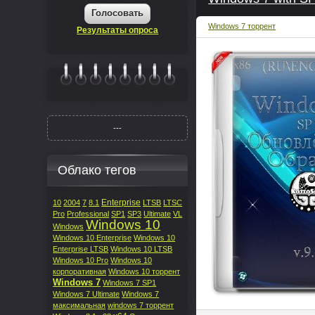
Голосовать
Windows 7 торрент
Результаты опроса
|||||||
---
Облако тегов
Enterprise
10
2004
7
8.1
LTSB
LTSC
Pro
Professional
SP1
SP3
Ultimate
VL
Windows 10
Windows
Windows 10 Enterprise
Windows 10
Enterprise LTSB
Windows 10 LTSB
Windows 10 Pro
Windows 10
корпоративная
Windows 10 торрент
Windows 7
Windows 7 SP1
Windows 7 Ultimate
Windows 7
максимальная
windows 7 торрент