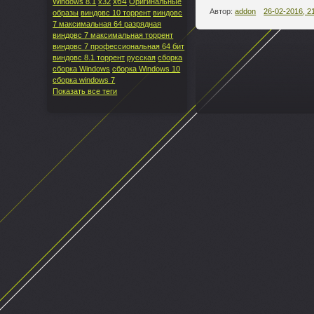
x64
Windows 8.1
x32
Оригинальные
Автор:
addon
26-02-2016, 2
образы
виндовс 10 торрент
виндовс
7 максимальная 64 разрядная
виндовс 7 максимальная торрент
виндовс 7 профессиональная 64 бит
виндовс 8.1 торрент
русская
сборка
--
сборка Windows
сборка Windows 10
сборка windows 7
Показать все теги