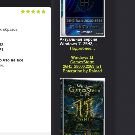
х образов:
Актуальная версия
Windows 11 25H2,...
92
Подробнее...
71
Windows 11
о что не все
GamesStorm
ки
.
26H1_28000.2269 IoT
Enterprise by Rsload