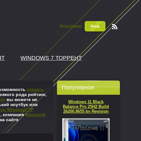
Регистрация
Вход
Чтени
е RSS
НТ
WINDOWS 7 ТОРРЕНТ
Популярное
 возможность
скачать
сякого рода рейтинг,
ент
вы можете не
Windows 11 Black
ький ноутбук или
Balance Pro 25H2 Build
ать Windows XP
26200.8655 by Revision
л, компания
Microsoft
на сайте