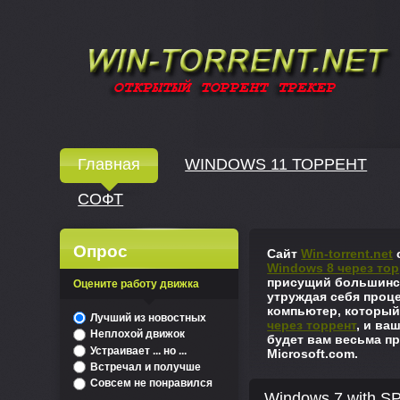
Windows скачать через торрент
Главная
WINDOWS 11 ТОРРЕНТ
СОФТ
↓
Опрос
Сайт
Win-torrent.net
с
Windows 8 через тор
присущий большинст
Оцените работу движка
утруждая себя проце
компьютер, который
^
Лучший из новостных
через торрент
, и ва
Неплохой движок
будет вам весьма пр
Устраивает ... но ...
Microsoft.com.
Встречал и получше
Совсем не понравился
Windows 7 with SP