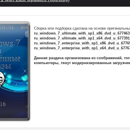
Сборка или подборка сделана на основе оригинальны
ru_windows_7_ultimate_with_sp1_x86_dvd_u_677463
ru_windows_7_ultimate_with_sp1_x64_dvd_u_677391
ru_windows_7_enterprise_with_sp1_x86_dvd_u_6776
ru_windows_7_enterprise_with_sp1_x64_dvd_u_6776
Данная раздача организована из соображений, тог
компьютеры, тянут модернизированные загрузчи