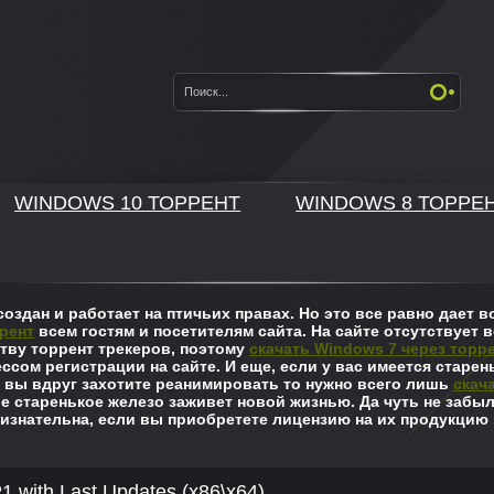
WINDOWS 10 ТОРРЕНТ
WINDOWS 8 ТОРРЕ
оздан и работает на птичьих правах. Но это все равно дает
рент
всем гостям и посетителям сайта. На сайте отсутствует в
ву торрент трекеров, поэтому
скачать Windows 7 через торр
ссом регистрации на сайте. И еще, если у вас имеется старен
 вы вдруг захотите реанимировать то нужно всего лишь
скач
ше старенькое железо заживет новой жизнью. Да чуть не забы
изнательна, если вы приобретете лицензию на их продукцию 
1 with Last Updates (x86\x64)