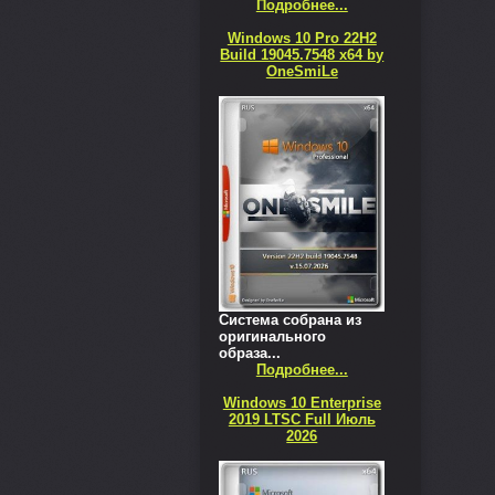
Подробнее...
Windows 10 Pro 22H2
Build 19045.7548 x64 by
OneSmiLe
Система собрана из
оригинального
образа...
Подробнее...
Windows 10 Enterprise
2019 LTSC Full Июль
2026