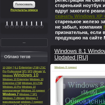
регистрации на сайте
Голосовать
старенький ноутбук 
вдруг захотите реан
Результаты опроса
скачать Windows XP 
старенькое железо з
не забыл, компания
|||||||
признательна, если 
продукцию на сайте M
---
Windows 8.1 Window
Облако тегов
Updated [RU]
Enterprise
Windows 8 торрент
10
2004
7
8.1
LTSB
LTSC
Pro
Professional
SP1
SP3
Ultimate
VL
Windows 10
Windows
Windows 10 Enterprise
Windows 10
Enterprise LTSB
Windows 10 LTSB
Windows 10 Pro
Windows 10
корпоративная
Windows 10 торрент
Windows 7
Windows 7 SP1
Windows 7 Ultimate
Windows 7
максимальная
windows 7 торрент