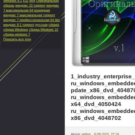
x64
Windows 8.1
x32
Оригинальные
образы
виндовс 10 торрент
виндовс
7 максимальная 64 разрядная
виндовс 7 максимальная торрент
виндовс 7 профессиональная 64 бит
виндовс 8.1 торрент
русская
сборка
сборка Windows
сборка Windows 10
сборка windows 7
Показать все теги
1_industry_enterpris
ru_windows_embedded_
pdate_x86_dvd_40487
ru_windows_embedded
x64_dvd_4050424
ru_windows_embedded
x86_dvd_4048702
Автор:
addon
6-09-2015, 22:16