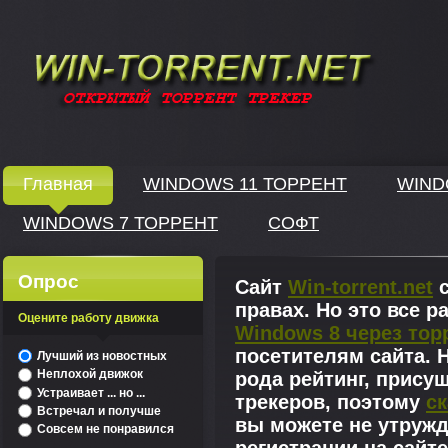
Windows скачать через торрент
Главная
WINDOWS 11 ТОРРЕНТ
WIND
WINDOWS 7 ТОРРЕНТ
СОФТ
↓
Опрос
Сайт
Win-torrent.net
с
правах. Но это все 
Оцените работу движка
Windows 8 через тор
^
посетителям сайта. Н
Лучший из новостных
Неплохой движок
рода рейтинг, прису
Устраивает ... но ...
трекеров, поэтому
ск
Встречал и получше
вы можете не утружд
Совсем не понравился