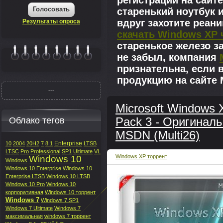
регистрации на сайте
Голосовать
старенький ноутбук 
вдруг захотите реан
Результаты опроса
скачать Windows XP 
старенькое железо з
не забыл, компания
|||||||
признательна, если 
продукцию на сайте M
---
Microsoft Windows X
Облако тегов
Pack 3 - Оригиналь
MSDN (Multi26)
Enterprise
10
2004
20H2
7
8.1
LTSB
LTSC
Pro
Professional
SP1
Ultimate
VL
Windows XP торрент
Windows 10
Windows
Windows 10 Enterprise
Windows 10
Enterprise LTSB
Windows 10 LTSB
Windows 10 Pro
Windows 10
корпоративная
Windows 10 торрент
Windows 7
Windows 7 SP1
Windows 7 Ultimate
Windows 7
максимальная
windows 7 торрент