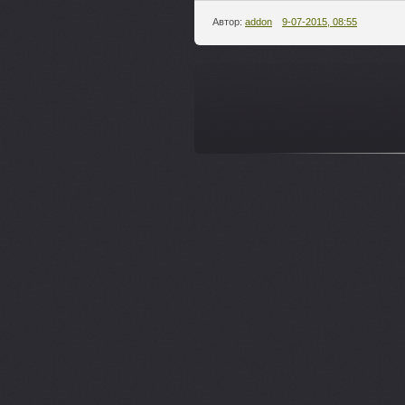
Автор:
addon
9-07-2015, 08:55
---