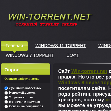
Windows скачать через торрент
Главная
WINDOWS 11 ТОРРЕНТ
WIND
WINDOWS 7 ТОРРЕНТ
СОФТ
↓
Опрос
Сайт
Win-torrent.net
с
правах. Но это все 
Оцените работу движка
Windows 8 через тор
^
посетителям сайта. Н
Лучший из новостных
Неплохой движок
рода рейтинг, прису
Устраивает ... но ...
трекеров, поэтому
ск
Встречал и получше
вы можете не утружд
Совсем не понравился