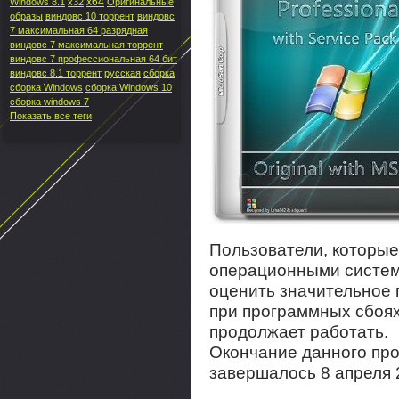
x64
Windows 8.1
x32
Оригинальные
образы
виндовс 10 торрент
виндовс
7 максимальная 64 разрядная
виндовс 7 максимальная торрент
виндовс 7 профессиональная 64 бит
виндовс 8.1 торрент
русская
сборка
сборка Windows
сборка Windows 10
сборка windows 7
Показать все теги
Пользователи, которые
операционными система
оценить значительное
при программных сбоях
продолжает работать.
Окончание данного про
завершалось 8 апреля 