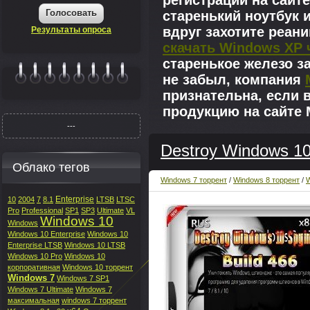
регистрации на сайте
Голосовать
старенький ноутбук 
вдруг захотите реан
Результаты опроса
скачать Windows XP 
старенькое железо з
не забыл, компания
|||||||
признательна, если 
продукцию на сайте M
---
Destroy Windows 10 
Облако тегов
Windows 7 торрент
/
Windows 8 торрент
/
W
Enterprise
10
2004
7
8.1
LTSB
LTSC
Pro
Professional
SP1
SP3
Ultimate
VL
Windows 10
Windows
Windows 10 Enterprise
Windows 10
Enterprise LTSB
Windows 10 LTSB
Windows 10 Pro
Windows 10
корпоративная
Windows 10 торрент
Windows 7
Windows 7 SP1
Windows 7 Ultimate
Windows 7
максимальная
windows 7 торрент