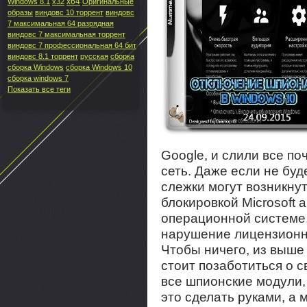
x64
Windows 8.1
x32
Оригинальные
образы
виндовс 10 торрент
виндовс
7 максимальная 64 разрядная
виндовс 7 максимальная торрент
виндовс 7 профессиональная 64 бит
виндовс 8.1 торрент
русская
сборка
сборка Windows
сборка Windows 10
сборка windows 7
Показать все теги
Google, и слили все по
сеть. Даже если не буде
слежки могут возникну
блокировкой Microsoft 
операционной системе.
нарушение лицензионн
Чтобы ничего, из выше
стоит позаботиться о 
все шпионские модули,
это сделать руками, а