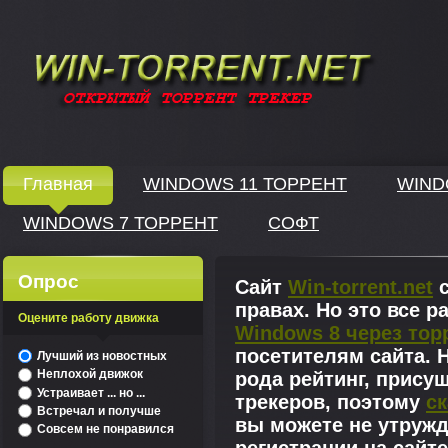
Windows скачать через торрент
Главная
WINDOWS 11 ТОРРЕНТ
WIND
WINDOWS 7 ТОРРЕНТ
СОФТ
↓
Опрос
Сайт
Win-torrent.net
с
правах. Но это все 
Оцените работу движка
Windows 8 через тор
^
посетителям сайта. Н
Лучший из новостных
Неплохой движок
рода рейтинг, прису
Устраивает ... но ...
трекеров, поэтому
ск
Встречал и получше
вы можете не утружд
Совсем не понравился