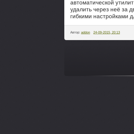
автоматической утилито
удалить через неё за д
гибкими настройками д
Автор:
addon
24-09-2015, 20:13
---