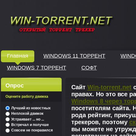
Windows скачать через торрент
Главная
WINDOWS 11 ТОРРЕНТ
WIND
WINDOWS 7 ТОРРЕНТ
СОФТ
↓
Опрос
Сайт
Win-torrent.net
с
правах. Но это все 
Оцените работу движка
Windows 8 через тор
^
посетителям сайта. Н
Лучший из новостных
Неплохой движок
рода рейтинг, прису
Устраивает ... но ...
трекеров, поэтому
ск
Встречал и получше
вы можете не утружд
Совсем не понравился