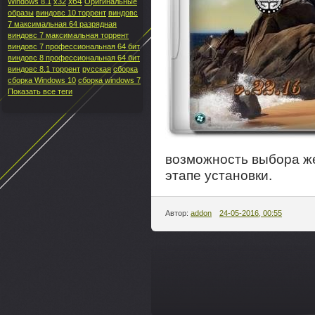
x64
Windows 8.1
x32
Оригинальные
образы
виндовс 10 торрент
виндовс
7 максимальная 64 разрядная
виндовс 7 максимальная торрент
виндовс 7 профессиональная 64 бит
виндовс 8 профессиональная 64 бит
виндовс 8.1 торрент
русская
сборка
сборка Windows 10
сборка windows 7
Показать все теги
возможность выбора ж
этапе установки.
Автор:
addon
24-05-2016, 00:55
---