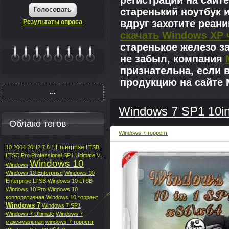
регистрации на сайте
Голосовать
старенький ноутбук 
вдруг захотите реан
Результаты опроса
скачать Windows XP 
старенькое железо з
не забыл, компания
|||||||
признательна, если 
продукцию на сайте M
---
Windows 7 SP1 10in
Облако тегов
Windows 7 торрент
Enterprise
10
2004
20H2
7
8.1
LTSB
LTSC
Pro
Professional
SP1
Ultimate
VL
Windows 10
Windows
Windows 10 Enterprise
Windows 10
Enterprise LTSB
Windows 10 LTSB
Windows 10 Pro
Windows 10
корпоративная
Windows 10 торрент
Windows 7
Windows 7 SP1
Windows 7 Ultimate
Windows 7
максимальная
windows 7 торрент