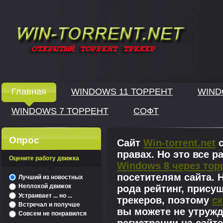
Windows скачать через торрент
Главная
WINDOWS 11 ТОРРЕНТ
WIND
WINDOWS 7 ТОРРЕНТ
СОФТ
↓
Опрос
Сайт
Win-torrent.net
с
правах. Но это все 
Оцените работу движка
Windows 8 через тор
^
посетителям сайта. Н
Лучший из новостных
Неплохой движок
рода рейтинг, прису
Устраивает ... но ...
трекеров, поэтому
ск
Встречал и получше
вы можете не утружд
Совсем не понравился