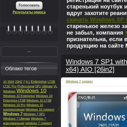
регистрации на сайте
Голосовать
старенький ноутбук 
вдруг захотите реан
Результаты опроса
скачать Windows XP 
старенькое железо з
не забыл, компания
|||||||
признательна, если 
продукцию на сайте M
---
Windows 7 SP1 with
Облако тегов
x64) AIO [26in2]
Enterprise
Windows 7 торрент
10
2004
20H2
7
8.1
LTSB
LTSC
Pro
Professional
SP1
Ultimate
VL
Windows 10
Windows
Windows 10 Enterprise
Windows 10
Enterprise LTSB
Windows 10 LTSB
Windows 10 Pro
Windows 10
корпоративная
Windows 10 торрент
Windows 7
Windows 7 SP1
Windows 7 Ultimate
Windows 7
максимальная
windows 7 торрент