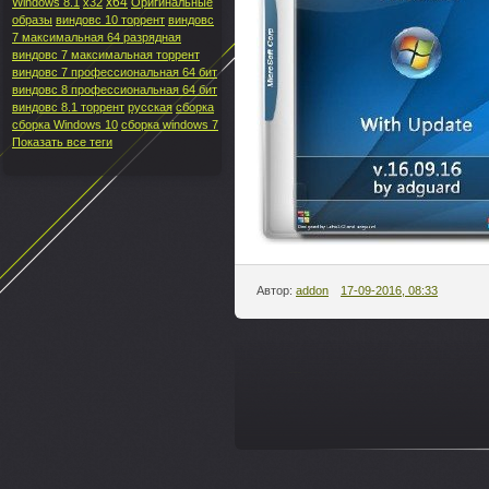
x64
Windows 8.1
x32
Оригинальные
образы
виндовс 10 торрент
виндовс
7 максимальная 64 разрядная
виндовс 7 максимальная торрент
виндовс 7 профессиональная 64 бит
виндовс 8 профессиональная 64 бит
виндовс 8.1 торрент
русская
сборка
сборка Windows 10
сборка windows 7
Показать все теги
Автор:
addon
17-09-2016, 08:33
---