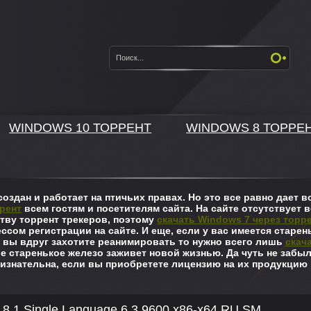
WINDOWS 10 ТОРРЕНТ
WINDOWS 8 ТОРРЕ
оздан и работает на птичьих правах. Но это все равно дает
рент
всем гостям и посетителям сайта. На сайте отсутствует в
ву торрент трекеров, поэтому
скачать Windows 7 через торр
ссом регистрации на сайте. И еще, если у вас имеется старен
 вы вдруг захотите реанимировать то нужно всего лишь
скач
ше старенькое железо заживет новой жизнью. Да чуть не забы
изнательна, если вы приобретете лицензию на их продукцию 
 8.1 Single Language 6.3.9600 х86-x64 RU SM