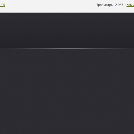
1:09
Просмотры: 2 987
Комм
-