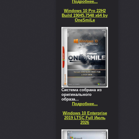
Подробнее...
Windows 10 Pro 22H2
Build 19045.7548 x64 by
OneSmiLe
Система собрана из
оригинального
образа...
Подробнее...
Windows 10 Enterprise
2019 LTSC Full Июль
2026