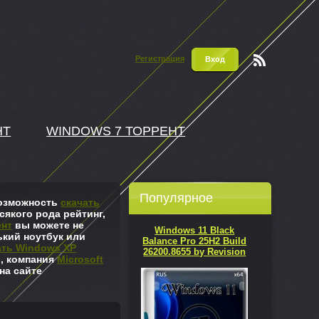
Регистрация
Вход
Чтени
е RSS
НТ
WINDOWS 7 ТОРРЕНТ
Популярное
 возможность
скачать
сякого рода рейтинг,
ент
вы можете не
Windows 11 Black
ький ноутбук или
Balance Pro 25H2 Build
ать Windows XP
26200.8655 by Revision
л, компания
Microsoft
на сайте