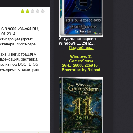
 6.3.9600 х86-х64 RU
,
.01.2014.
Актуальная версия
егистрации (кроме
Windows 11 25H2,...
 сканера, просмотра
Подробнее...
sxs и регистрация у
Windows 11
индексация, заставки,
GamesStorm
ько из под DOS (BIOS)
26H1_28000.2269 IoT
сенсорной клавиатуры
Enterprise by Rsload