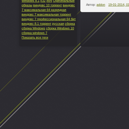
x64
Windows 8.1
x32
Оригинальные
Автор:
addon
19-01-2014, 0
образы
виндовс 10 торрент
виндовс
7 максимальная 64 разрядная
виндовс 7 максимальная торрент
виндовс 7 профессиональная 64 бит
виндовс 8.1 торрент
русская
сборка
--
сборка Windows
сборка Windows 10
сборка windows 7
Показать все теги