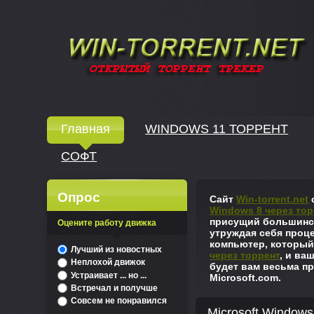
Windows скачать через торрент
Главная
WINDOWS 11 ТОРРЕНТ
СОФТ
↓
Опрос
Сайт
Win-torrent.net
с
Windows 8 через тор
присущий большинст
Оцените работу движка
утруждая себя проце
компьютер, который
^
Лучший из новостных
через торрент
, и ва
Неплохой движок
будет вам весьма пр
Устраивает ... но ...
Microsoft.com.
Встречал и получше
Совсем не понравился
Microsoft Windows