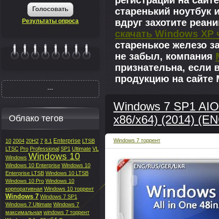
регистрации на сайте
Голосовать
старенький ноутбук 
вдруг захотите реан
Результаты опроса
скачать Windows XP 
старенькое железо з
не забыл, компания
|||||||
признательна, если 
продукцию на сайте M
---
Windows 7 SP1 AIO 
Облако тегов
x86/x64) (2014) (
Enterprise
Windows 7 торрент
10
2004
20H2
7
8.1
LTSB
LTSC
Pro
Professional
SP1
Ultimate
VL
Windows 10
Windows
Windows 10 Enterprise
Windows 10
Enterprise LTSB
Windows 10 LTSB
Windows 10 Pro
Windows 10
корпоративная
Windows 10 торрент
Windows 7
Windows 7 SP1
Windows 7 Ultimate
Windows 7
максимальная
windows 7 торрент