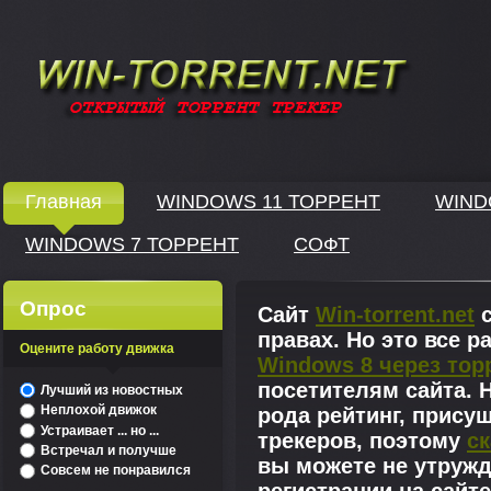
Windows скачать через торрент
Главная
WINDOWS 11 ТОРРЕНТ
WIND
WINDOWS 7 ТОРРЕНТ
СОФТ
↓
Опрос
Сайт
Win-torrent.net
с
правах. Но это все 
Оцените работу движка
Windows 8 через тор
^
посетителям сайта. Н
Лучший из новостных
Неплохой движок
рода рейтинг, прису
Устраивает ... но ...
трекеров, поэтому
ск
Встречал и получше
вы можете не утружд
Совсем не понравился