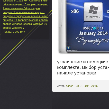
x64
Windows 8.1
x32
Оригинальные
образы
виндовс 10 торрент
виндовс
7 максимальная 64 разрядная
виндовс 7 максимальная торрент
виндовс 7 профессиональная 64 бит
виндовс 8.1 торрент
русская
сборка
сборка Windows
сборка Windows 10
сборка windows 7
Показать все теги
украинские и немецкие
комплекте. Выбор уста
начале установки.
Автор:
addon
28-01-2014, 20:46
---