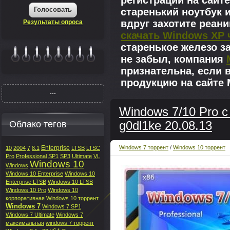
регистрации на сайте
Голосовать
старенький ноутбук 
вдруг захотите реан
Результаты опроса
скачать Windows XP 
старенькое железо з
не забыл, компания
|||||||
признательна, если 
продукцию на сайте M
---
Windows 7/10 Pro с
Облако тегов
g0dl1ke 20.08.13
Enterprise
Windows 7 торрент
/
Windows 10 торрент
10
2004
7
8.1
LTSB
LTSC
Pro
Professional
SP1
SP3
Ultimate
VL
Windows 10
Windows
Windows 10 Enterprise
Windows 10
Enterprise LTSB
Windows 10 LTSB
Windows 10 Pro
Windows 10
корпоративная
Windows 10 торрент
Windows 7
Windows 7 SP1
Windows 7 Ultimate
Windows 7
максимальная
windows 7 торрент