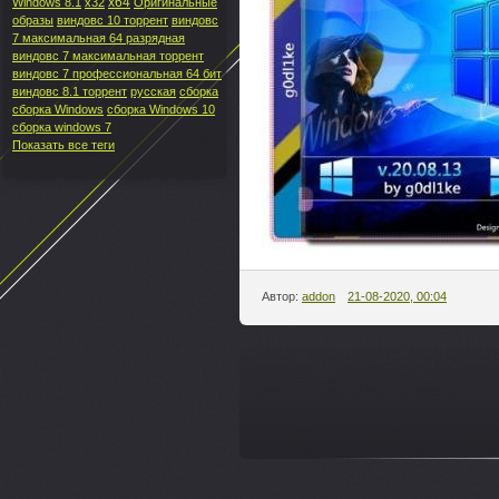
x64
Windows 8.1
x32
Оригинальные
образы
виндовс 10 торрент
виндовс
7 максимальная 64 разрядная
виндовс 7 максимальная торрент
виндовс 7 профессиональная 64 бит
виндовс 8.1 торрент
русская
сборка
сборка Windows
сборка Windows 10
сборка windows 7
Показать все теги
Автор:
addon
21-08-2020, 00:04
---