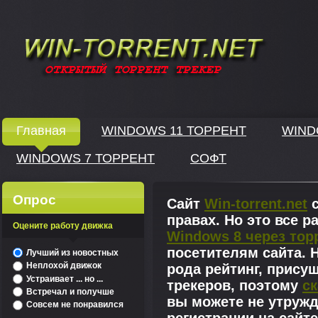
Windows скачать через торрент
Главная
WINDOWS 11 ТОРРЕНТ
WIND
WINDOWS 7 ТОРРЕНТ
СОФТ
↓
Опрос
Сайт
Win-torrent.net
с
правах. Но это все 
Оцените работу движка
Windows 8 через тор
^
посетителям сайта. Н
Лучший из новостных
Неплохой движок
рода рейтинг, прису
Устраивает ... но ...
трекеров, поэтому
ск
Встречал и получше
вы можете не утружд
Совсем не понравился