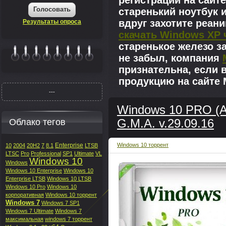
регистрации на сайте
Голосовать
старенький ноутбук 
вдруг захотите реан
Результаты опроса
скачать Windows XP 
старенькое железо з
не забыл, компания
|||||||
признательна, если 
продукцию на сайте M
---
Windows 10 PRO (
Облако тегов
G.M.A. v.29.09.16
Enterprise
Windows 10 торрент
10
2004
20H2
7
8.1
LTSB
LTSC
Pro
Professional
SP1
Ultimate
VL
Windows 10
Windows
Windows 10 Enterprise
Windows 10
Enterprise LTSB
Windows 10 LTSB
Windows 10 Pro
Windows 10
корпоративная
Windows 10 торрент
Windows 7
Windows 7 SP1
Windows 7 Ultimate
Windows 7
максимальная
windows 7 торрент