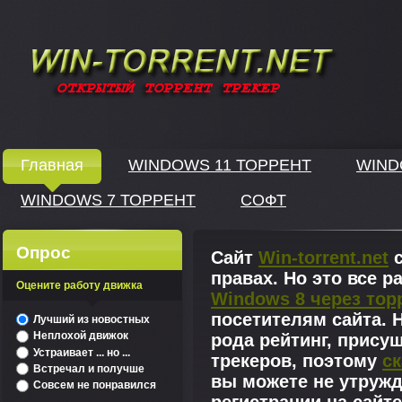
Windows скачать через торрент
Главная
WINDOWS 11 ТОРРЕНТ
WIND
WINDOWS 7 ТОРРЕНТ
СОФТ
↓
Опрос
Сайт
Win-torrent.net
с
правах. Но это все 
Оцените работу движка
Windows 8 через тор
^
посетителям сайта. Н
Лучший из новостных
Неплохой движок
рода рейтинг, прису
Устраивает ... но ...
трекеров, поэтому
ск
Встречал и получше
вы можете не утружд
Совсем не понравился