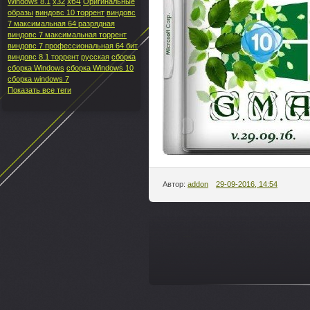
x64
Windows 8.1
x32
Оригинальные
образы
виндовс 10 торрент
виндовс
7 максимальная 64 разрядная
виндовс 7 максимальная торрент
виндовс 7 профессиональная 64 бит
виндовс 8.1 торрент
русская
сборка
сборка Windows
сборка Windows 10
сборка windows 7
Показать все теги
Автор:
addon
29-09-2016, 14:54
---