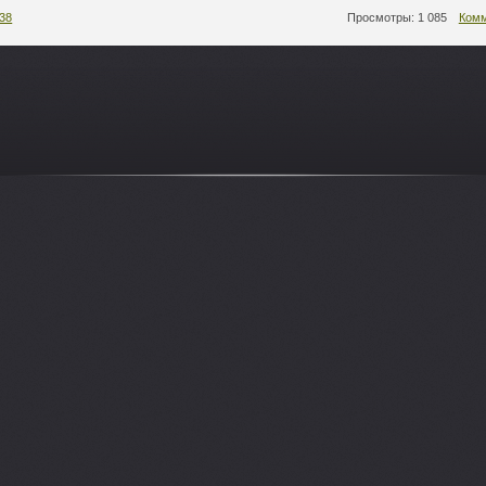
:38
Просмотры: 1 085
Комм
-