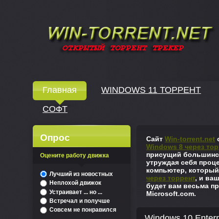
Windows скачать через торрент
Главная
WINDOWS 11 ТОРРЕНТ
СОФТ
↓
Опрос
Сайт
Win-torrent.net
с
Windows 8 через тор
присущий большинст
Оцените работу движка
утруждая себя проце
компьютер, который
^
Лучший из новостных
через торрент
, и ва
Неплохой движок
будет вам весьма пр
Устраивает ... но ...
Microsoft.com.
Встречал и получше
Совсем не понравился
Windows 10 Enter