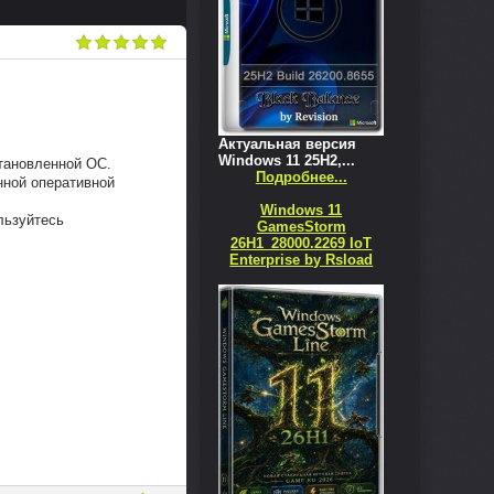
Актуальная версия
Windows 11 25H2,...
становленной ОС.
Подробнее...
нной оперативной
Windows 11
льзуйтесь
GamesStorm
26H1_28000.2269 IoT
Enterprise by Rsload