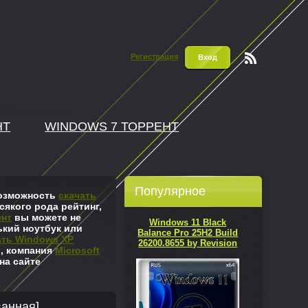
Регистрация
Вход
Чтени
е RSS
НТ
WINDOWS 7 ТОРРЕНТ
Популярное
 возможность
скачать
сякого рода рейтинг,
ент
вы можете не
Windows 11 Black
ький ноутбук или
Balance Pro 25H2 Build
ать Windows XP
26200.8655 by Revision
л, компания
Microsoft
на сайте
ванная]