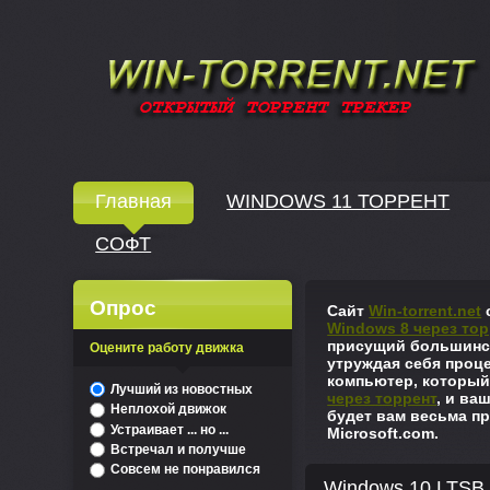
Windows скачать через торрент
Главная
WINDOWS 11 ТОРРЕНТ
СОФТ
↓
Опрос
Сайт
Win-torrent.net
с
Windows 8 через тор
присущий большинст
Оцените работу движка
утруждая себя проце
компьютер, который
^
Лучший из новостных
через торрент
, и ва
Неплохой движок
будет вам весьма пр
Устраивает ... но ...
Microsoft.com.
Встречал и получше
Совсем не понравился
Windows 10 LTSB 