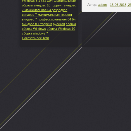
x64
Windows 8.1
x32
Оригинальные
Автор:
addon
13-06-2018, 2
образы
виндовс 10 торрент
виндовс
7 максимальная 64 разрядная
виндовс 7 максимальная торрент
виндовс 7 профессиональная 64 бит
виндовс 8.1 торрент
русская
сборка
--
сборка Windows
сборка Windows 10
сборка windows 7
Показать все теги