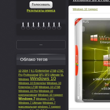
Голосовать
Windows 10 торрент
Результаты опроса
|||||||
---
Облако тегов
Enterprise
10
2004
7
8.1
LTSB
LTSC
Pro
Professional
SP1
SP3
Ultimate
VL
Windows 10
Windows
Windows 10 Enterprise
Windows 10
Enterprise LTSB
Windows 10 LTSB
Windows 10 Pro
Windows 10
корпоративная
Windows 10 торрент
Windows 7
Windows 7 SP1
Windows 7 Ultimate
Windows 7
максимальная
windows 7 торрент