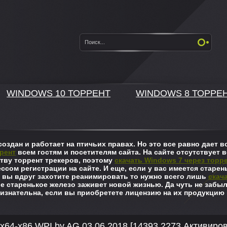
WINDOWS 10 ТОРРЕНТ
WINDOWS 8 ТОРРЕ
оздан и работает на птичьих правах. Но это все равно дает
рент
всем гостям и посетителям сайта. На сайте отсутствует в
ву торрент трекеров, поэтому
скачать Windows 7 через торр
ссом регистрации на сайте. И еще, если у вас имеется старен
 вы вдруг захотите реанимировать то нужно всего лишь
скач
ше старенькое железо заживет новой жизнью. Да чуть не забы
изнательна, если вы приобретете лицензию на их продукцию 
x64-x86 WPI by AG 03.06.2018 [14393.2273 Активиро