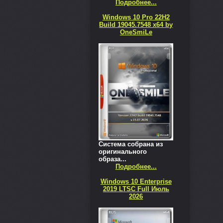
Подробнее...
Windows 10 Pro 22H2
Build 19045.7548 x64 by
OneSmiLe
Система собрана из
оригинального
образа...
Подробнее...
Windows 10 Enterprise
2019 LTSC Full Июль
2026