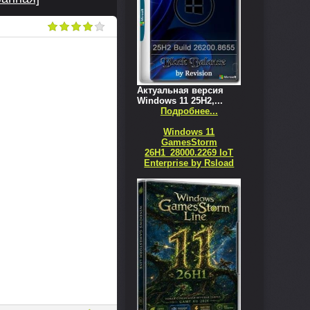
Актуальная версия
Windows 11 25H2,...
Подробнее...
Windows 11
GamesStorm
26H1_28000.2269 IoT
Enterprise by Rsload