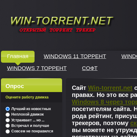
Windows скачать через торрент
Главная
WINDOWS 11 ТОРРЕНТ
WIND
WINDOWS 7 ТОРРЕНТ
СОФТ
↓
Опрос
Сайт
Win-torrent.net
с
правах. Но это все 
Оцените работу движка
Windows 8 через тор
^
посетителям сайта. Н
Лучший из новостных
Неплохой движок
рода рейтинг, прису
Устраивает ... но ...
трекеров, поэтому
ск
Встречал и получше
вы можете не утружд
Совсем не понравился