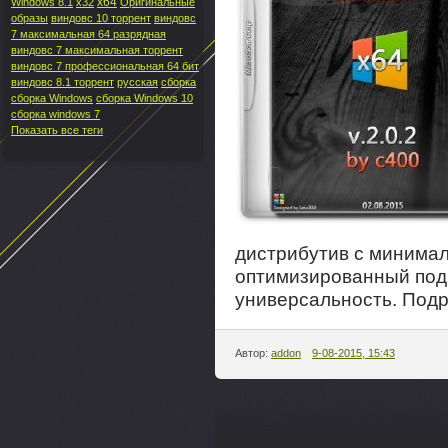
x64
Windows 8.1
x32
Оригинальные
образы
виндовс 10 торрент
виндовс
7 максимальная 64 разрядная
виндовс 7 максимальная торрент
виндовс 7 профессиональная 64 бит
виндовс 8.1 торрент
русская
сборка
сборка Windows
сборка Windows 10
сборка windows 7
Показать все теги
дистрибутив с минима
оптимизированный под
универсальность. Подр
Автор:
addon
9-08-2015, 15:43
---