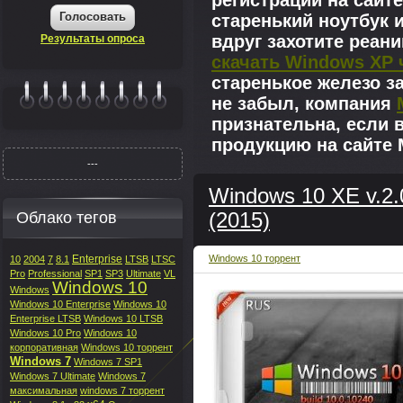
регистрации на сайте
Голосовать
старенький ноутбук 
вдруг захотите реан
Результаты опроса
скачать Windows XP 
старенькое железо з
не забыл, компания
|||||||
признательна, если 
продукцию на сайте M
---
Windows 10 XE v.2.0
Облако тегов
(2015)
Enterprise
Windows 10 торрент
10
2004
7
8.1
LTSB
LTSC
Pro
Professional
SP1
SP3
Ultimate
VL
Windows 10
Windows
Windows 10 Enterprise
Windows 10
Enterprise LTSB
Windows 10 LTSB
Windows 10 Pro
Windows 10
корпоративная
Windows 10 торрент
Windows 7
Windows 7 SP1
Windows 7 Ultimate
Windows 7
максимальная
windows 7 торрент