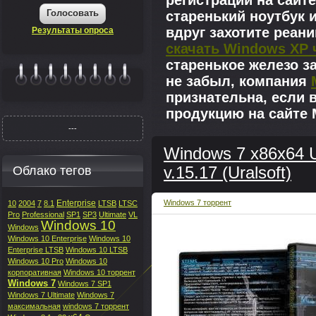
регистрации на сайте
Голосовать
старенький ноутбук 
вдруг захотите реан
Результаты опроса
скачать Windows XP 
старенькое железо з
не забыл, компания
|||||||
признательна, если 
продукцию на сайте M
---
Windows 7 x86x64 U
Облако тегов
v.15.17 (Uralsoft)
Enterprise
Windows 7 торрент
10
2004
7
8.1
LTSB
LTSC
Pro
Professional
SP1
SP3
Ultimate
VL
Windows 10
Windows
Windows 10 Enterprise
Windows 10
Enterprise LTSB
Windows 10 LTSB
Windows 10 Pro
Windows 10
корпоративная
Windows 10 торрент
Windows 7
Windows 7 SP1
Windows 7 Ultimate
Windows 7
максимальная
windows 7 торрент