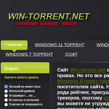
Windows скачать через торрент
Главная
WINDOWS 11 ТОРРЕНТ
WIND
WINDOWS 7 ТОРРЕНТ
СОФТ
↓
Опрос
Сайт
Win-torrent.net
с
правах. Но это все 
Оцените работу движка
Windows 8 через тор
^
посетителям сайта. Н
Лучший из новостных
Неплохой движок
рода рейтинг, прису
Устраивает ... но ...
трекеров, поэтому
ск
Встречал и получше
вы можете не утружд
Совсем не понравился