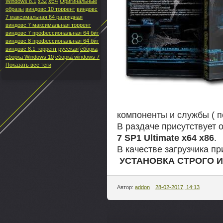
x64
Windows 8.1
x32
Оригинальные
образы
виндовс 10 торрент
виндовс
7 максимальная 64 разрядная
виндовс 7 максимальная торрент
виндовс 7 профессиональная 64 бит
виндовс 8 профессиональная 64 бит
виндовс 8.1 торрент
русская
сборка
сборка Windows 10
сборка windows 7
Показать все теги
компоненты и службы ( п
В раздаче присутствует
7 SP1 Ultimate x64 x86
.
В качестве загрузчика п
УСТАНОВКА СТРОГО ИЗ
Автор:
addon
28-02-2017, 14:13