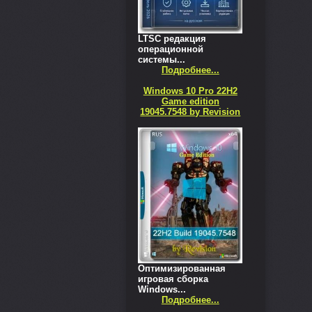
LTSC редакция
операционной
системы...
Подробнее...
Windows 10 Pro 22H2
Game edition
19045.7548 by Revision
Оптимизированная
игровая сборка
Windows...
Подробнее...