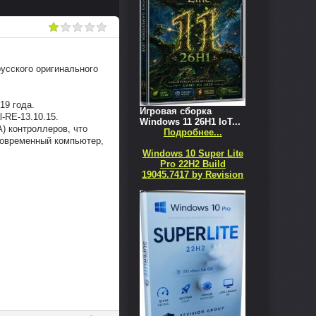
русского оригинального
19 года.
Игровая сборка
l-RE-13.10.15.
Windows 11 26H1 IoT...
) контроллеров, что
Подробнее...
современный компьютер,
Windows 10 Super Lite
Pro 22H2 Build
19045.7417 by Revision