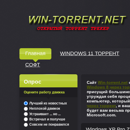
Windows скачать через торрент
Главная
WINDOWS 11 ТОРРЕНТ
СОФТ
↓
Опрос
Сайт
Win-torrent.net
с
Windows 8 через тор
присущий большинст
Оцените работу движка
утруждая себя проце
компьютер, который
^
Лучший из новостных
через торрент
, и ва
Неплохой движок
будет вам весьма пр
Устраивает ... но ...
Microsoft.com.
Встречал и получше
Совсем не понравился
Windows XP Pro Z