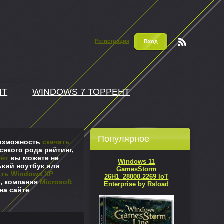
Регистрация
Вход
Чтени
е RSS
НТ
WINDOWS 7 ТОРРЕНТ
Популярное
 возможность
скачать
сякого рода рейтинг,
ент
вы можете не
Windows 11
ький ноутбук или
GamesStorm
ать Windows XP
26H1_28000.2269 IoT
л, компания
Microsoft
Enterprise by Rsload
на сайте