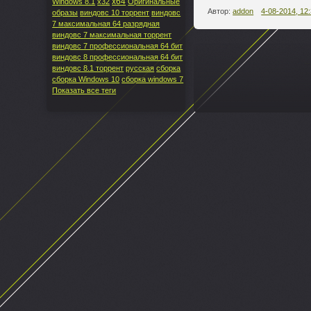
x64
Windows 8.1
x32
Оригинальные
Автор:
addon
4-08-2014, 12
образы
виндовс 10 торрент
виндовс
7 максимальная 64 разрядная
виндовс 7 максимальная торрент
виндовс 7 профессиональная 64 бит
виндовс 8 профессиональная 64 бит
--
виндовс 8.1 торрент
русская
сборка
сборка Windows 10
сборка windows 7
Показать все теги