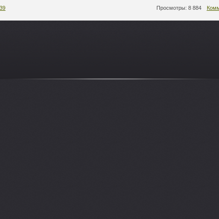
:39
Просмотры: 8 884
Комм
-