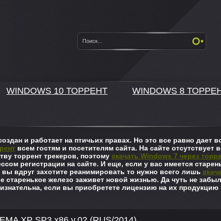
WINDOWS 10 ТОРРЕНТ
WINDOWS 8 ТОРРЕ
оздан и работает на птичьих правах. Но это все равно дает
рент
всем гостям и посетителям сайта. На сайте отсутствует в
ву торрент трекеров, поэтому
скачать Windows 7 через торр
ссом регистрации на сайте. И еще, если у вас имеется старен
 вы вдруг захотите реанимировать то нужно всего лишь
скач
ше старенькое железо заживет новой жизнью. Да чуть не забы
изнательна, если вы приобретете лицензию на их продукцию 
EMA XP SP3 x86 v.02 (RUS/2014)