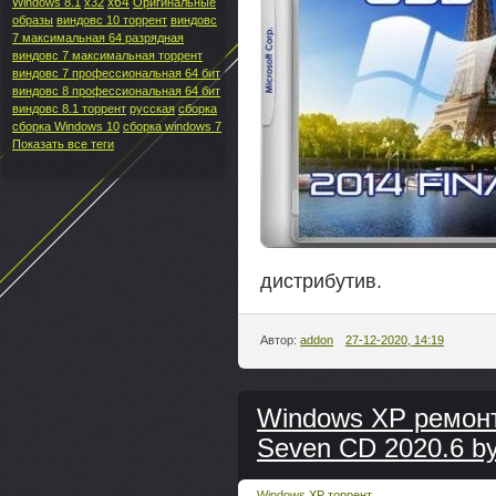
x64
Windows 8.1
x32
Оригинальные
образы
виндовс 10 торрент
виндовс
7 максимальная 64 разрядная
виндовс 7 максимальная торрент
виндовс 7 профессиональная 64 бит
виндовс 8 профессиональная 64 бит
виндовс 8.1 торрент
русская
сборка
сборка Windows 10
сборка windows 7
Показать все теги
дистрибутив.
Автор:
addon
27-12-2020, 14:19
Windows XP ремон
Seven СD 2020.6 by
Windows XP торрент