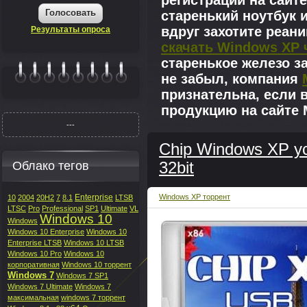
регистрации на сайте
Голосовать
старенький ноутбук 
вдруг захотите реан
Результаты опроса
скачать Windows XP 
старенькое железо з
не забыл, компания
|||||||
признательна, если 
продукцию на сайте M
---
Chip Windows XP ус
Облако тегов
32bit
Enterprise
Windows XP торрент
10
2004
20H2
7
8.1
LTSB
LTSC
Pro
Professional
SP1
Ultimate
VL
Windows 10
Windows
Windows 10 Enterprise
Windows 10
Enterprise LTSB
Windows 10 LTSB
Windows 10 Pro
Windows 10
корпоративная
Windows 10 торрент
Windows 7
Windows 7 SP1
Windows 7 Ultimate
Windows 7
максимальная
windows 7 торрент