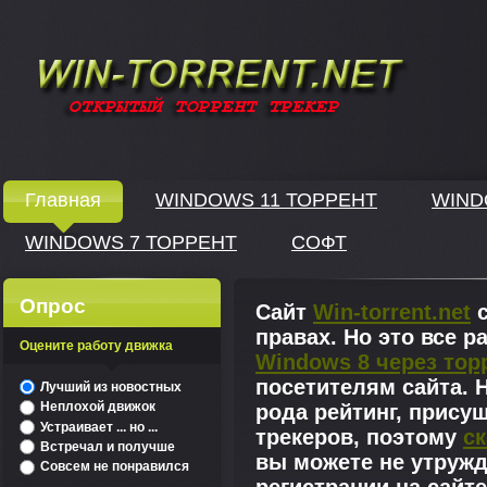
Windows скачать через торрент
Главная
WINDOWS 11 ТОРРЕНТ
WIND
WINDOWS 7 ТОРРЕНТ
СОФТ
↓
Опрос
Сайт
Win-torrent.net
с
правах. Но это все 
Оцените работу движка
Windows 8 через тор
^
посетителям сайта. Н
Лучший из новостных
Неплохой движок
рода рейтинг, прису
Устраивает ... но ...
трекеров, поэтому
ск
Встречал и получше
вы можете не утружд
Совсем не понравился