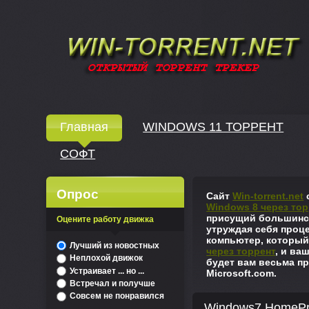
Windows скачать через торрент
Главная
WINDOWS 11 ТОРРЕНТ
СОФТ
↓
Опрос
Сайт
Win-torrent.net
с
Windows 8 через тор
присущий большинст
Оцените работу движка
утруждая себя проце
компьютер, который
^
Лучший из новостных
через торрент
, и ва
Неплохой движок
будет вам весьма пр
Устраивает ... но ...
Microsoft.com.
Встречал и получше
Совсем не понравился
Windows7 HomePre