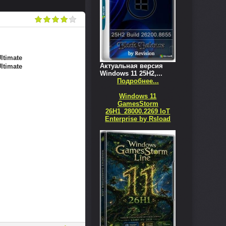
ltimate
Актуальная версия
ltimate
Windows 11 25H2,...
Подробнее...
Windows 11
GamesStorm
26H1_28000.2269 IoT
Enterprise by Rsload