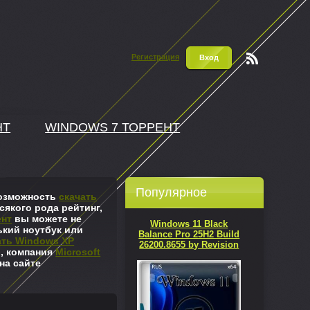
Регистрация
Вход
Чтени
е RSS
НТ
WINDOWS 7 ТОРРЕНТ
Популярное
 возможность
скачать
сякого рода рейтинг,
ент
вы можете не
Windows 11 Black
ький ноутбук или
Balance Pro 25H2 Build
ать Windows XP
26200.8655 by Revision
л, компания
Microsoft
на сайте