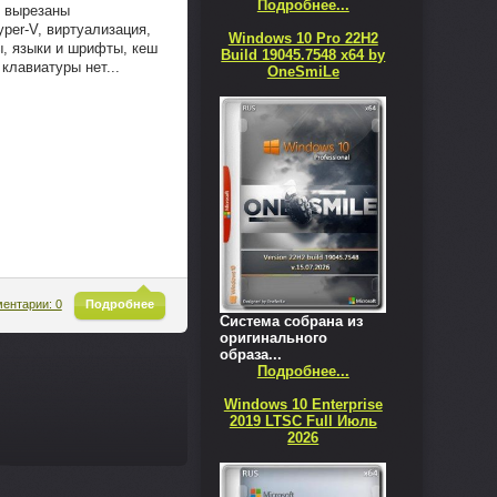
Подробнее...
р вырезаны
per-V, виртуализация,
Windows 10 Pro 22H2
ы, языки и шрифты, кеш
Build 19045.7548 x64 by
клавиатуры нет...
OneSmiLe
^
ентарии: 0
Подробнее
Система собрана из
оригинального
образа...
Подробнее...
Windows 10 Enterprise
2019 LTSC Full Июль
2026