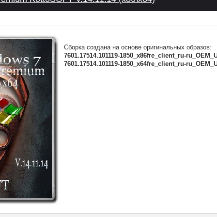
Сборка создана на основе оригинальных образов:
7601.17514.101119-1850_x86fre_client_ru-ru_OEM_U
7601.17514.101119-1850_x64fre_client_ru-ru_OEM_U