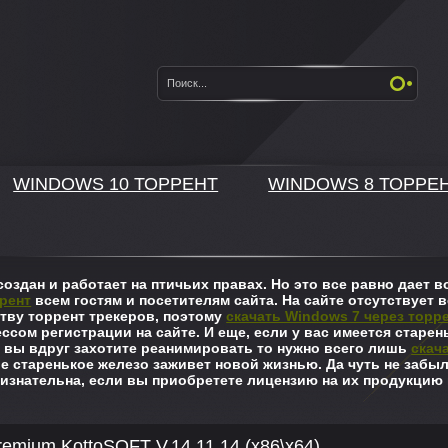
WINDOWS 10 ТОРРЕНТ
WINDOWS 8 ТОРРЕ
оздан и работает на птичьих правах. Но это все равно дает
рент
всем гостям и посетителям сайта. На сайте отсутствует в
ву торрент трекеров, поэтому
скачать Windows 7 через торр
ссом регистрации на сайте. И еще, если у вас имеется старен
 вы вдруг захотите реанимировать то нужно всего лишь
скач
ше старенькое железо заживет новой жизнью. Да чуть не забы
изнательна, если вы приобретете лицензию на их продукцию 
mium KottoSOFT V.14.11.14 (x86\x64)