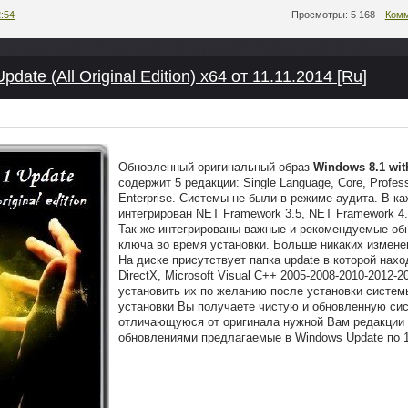
2:54
Просмотры: 5 168
Комм
pdate (All Original Edition) x64 от 11.11.2014 [Ru]
Обновленный оригинальный образ
Windows 8.1 wit
содержит 5 редакции: Single Language, Core, Professi
Enterprise. Системы не были в режиме аудита. В 
интегрирован NET Framework 3.5, NET Framework 4.
Так же интегрированы важные и рекомендуемые обн
ключа во время установки. Больше никаких измене
На диске присутствует папка update в которой нах
DirectX, Microsoft Visual C++ 2005-2008-2010-2012-
установить их по желанию после установки систем
установки Вы получаете чистую и обновленную си
отличающуюся от оригинала нужной Вам редакции
обновлениями предлагаемые в Windows Update по 11