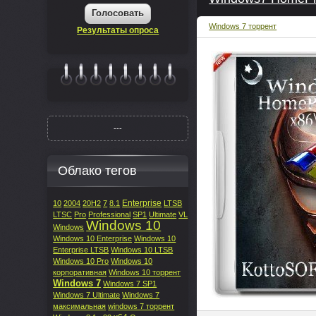
Голосовать
Windows 7 торрент
Результаты опроса
|||||||
---
Облако тегов
Enterprise
10
2004
20H2
7
8.1
LTSB
LTSC
Pro
Professional
SP1
Ultimate
VL
Windows 10
Windows
Windows 10 Enterprise
Windows 10
Enterprise LTSB
Windows 10 LTSB
Windows 10 Pro
Windows 10
корпоративная
Windows 10 торрент
Windows 7
Windows 7 SP1
Windows 7 Ultimate
Windows 7
максимальная
windows 7 торрент