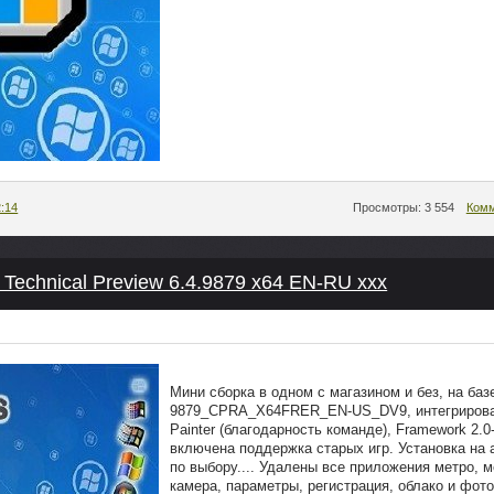
2:14
Просмотры: 3 554
Комм
 Technical Preview 6.4.9879 x64 EN-RU xxx
Мини сборка в одном с магазином и без, на баз
9879_CPRA_X64FRER_EN-US_DV9, интегрирован
Painter (благодарность команде), Framework 2.0
включена поддержка старых игр. Установка на 
по выбору.... Удалены все приложения метро, м
камера, параметры, регистрация, облако и фото,