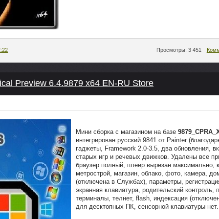
2:22
Просмотры: 3 451
Комм
cal Preview 6.4.9879 x64 EN-RU Store
Мини сборка с магазином на базе
9879_CPRA_
интегрирован русский 9841 от Painter (благодар
гаджеты, Framework 2.0-3.5, два обновления, 
старых игр и речевых движков. Удалены все п
браузер полный, плеер вырезан максимально, к
метрострой, магазин, облако, фото, камера, д
(отключена в Службах), параметры, регистрация
экранная клавиатура, родительский контроль, п
терминалы, телнет, flash, индексация (отключе
для десктопных ПК, сенсорной клавиатуры нет.