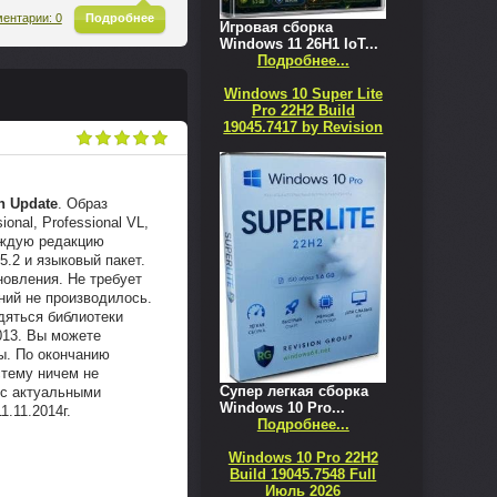
^
ентарии: 0
Подробнее
Игровая сборка
Windows 11 26H1 IoT...
Подробнее...
Windows 10 Super Lite
Pro 22H2 Build
19045.7417 by Revision
h Update
. Образ
onal, Professional VL,
каждую редакцию
5.2 и языковый пакет.
овления. Не требует
ний не производилось.
одяться библиотеки
2013. Вы можете
ы. По окончанию
стему ничем не
Супер легкая сборка
 с актуальными
Windows 10 Pro...
.11.2014г.
Подробнее...
Windows 10 Pro 22H2
Build 19045.7548 Full
Июль 2026