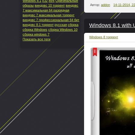
x64
Windows 8.1
x32
Оригинальные
Автор:
addon
14-11-2014, 2
образы
виндовс 10 торрент
виндовс
7 максимальная 64 разрядная
виндовс 7 максимальная торрент
виндовс 7 профессиональная 64 бит
Windows 8.1 with U
виндовс 8.1 торрент
русская
сборка
сборка Windows
сборка Windows 10
сборка windows 7
Windows 8 торрент
Показать все теги