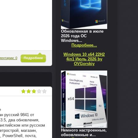
Обновленная в июле
2026 года ОС
Windows...
Подробнее...
Windows 10 x64 22H2
^
ентарии: 0
Подробнее
4in1 Июль 2026 by
OVGorskiy
е
 русский 9841 от
-3.5, два обновления,
английском или русском
Немного настроенные,
етрострой, магазин,
обновленные и...
 PowerShell, почта,