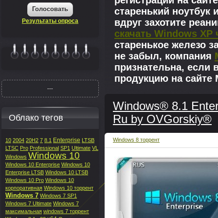
регистрации на сайте
Голосовать
старенький ноутбук 
вдруг захотите реан
Результаты опроса
скачать Windows XP 
старенькое железо з
не забыл, компания
|||||||
признательна, если 
продукцию на сайте M
---
Windows® 8.1 Enter
Облако тегов
Ru by OVGorskiy®
Enterprise
Windows 8 торрент
10
2004
20H2
7
8.1
LTSB
LTSC
Pro
Professional
SP1
Ultimate
VL
Windows 10
Windows
Windows 10 Enterprise
Windows 10
Enterprise LTSB
Windows 10 LTSB
Windows 10 Pro
Windows 10
корпоративная
Windows 10 торрент
Windows 7
Windows 7 SP1
Windows 7 Ultimate
Windows 7
максимальная
windows 7 торрент