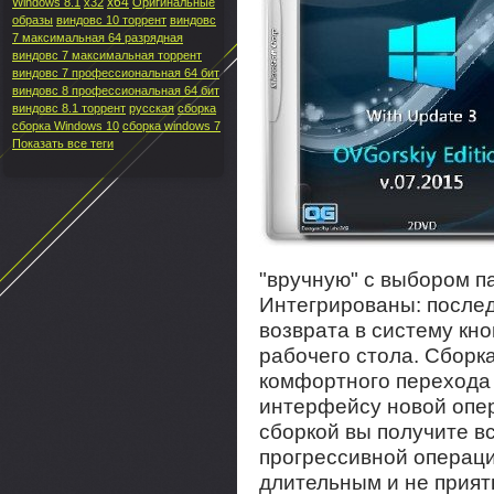
x64
Windows 8.1
x32
Оригинальные
образы
виндовс 10 торрент
виндовс
7 максимальная 64 разрядная
виндовс 7 максимальная торрент
виндовс 7 профессиональная 64 бит
виндовс 8 профессиональная 64 бит
виндовс 8.1 торрент
русская
сборка
сборка Windows 10
сборка windows 7
Показать все теги
"вручную" с выбором п
Интегрированы: послед
возврата в систему кно
рабочего стола. Сборк
комфортного перехода 
интерфейсу новой опе
сборкой вы получите в
прогрессивной операци
длительным и не прия