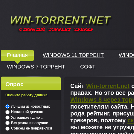
Windows скачать через торрент
Главная
WINDOWS 11 ТОРРЕНТ
WIND
WINDOWS 7 ТОРРЕНТ
СОФТ
↓
Опрос
Сайт
Win-torrent.net
с
правах. Но это все 
Оцените работу движка
Windows 8 через тор
^
посетителям сайта. Н
Лучший из новостных
Неплохой движок
рода рейтинг, прису
Устраивает ... но ...
трекеров, поэтому
ск
Встречал и получше
вы можете не утружд
Совсем не понравился