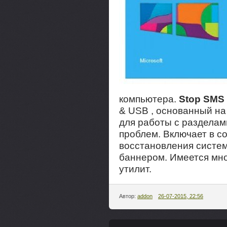
компьютера.
Stop SMS 
& USB , основанный н
для работы с разделам
проблем. Включает в с
восстановления систе
баннером. Имеется мн
утилит.
Автор:
addon
26-07-2015, 22:56