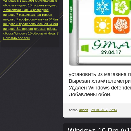
x64
Windows 8.1
x32
Оригинальные
образы
виндовс 10 торрент
виндовс
7 максимальная 64 разрядная
виндовс 7 максимальная торрент
виндовс 7 профессиональная 64 бит
виндовс 8 профессиональная 64 бит
виндовс 8.1 торрент
русская
сборка
сборка Windows 10
сборка windows 7
Показать все теги
установить из магазина
Вырезан хлам\телеметри
Удалён Windows defender
Добавлены обои.
Автор:
addon
29-04-2017, 22:44
Windows 10 Pro (v1