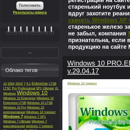
регистрации на сайте
Голосовать
старенький ноутбук 
вдруг захотите реан
Результаты опроса
скачать Windows XP 
старенькое железо з
не забыл, компания
|||||||
признательна, если 
продукцию на сайте M
---
Windows 10 PRO.E
Облако тегов
v.29.04.17
Enterprise
Windows 10 торрент
10
2004
20H2
7
8.1
LTSB
LTSC
Pro
Professional
SP1
Ultimate
VL
Windows 10
Windows
Windows 10 Enterprise
Windows 10
Enterprise LTSB
Windows 10 LTSB
Windows 10 Pro
Windows 10
корпоративная
Windows 10 торрент
Windows 7
Windows 7 SP1
Windows 7 Ultimate
Windows 7
максимальная
windows 7 торрент