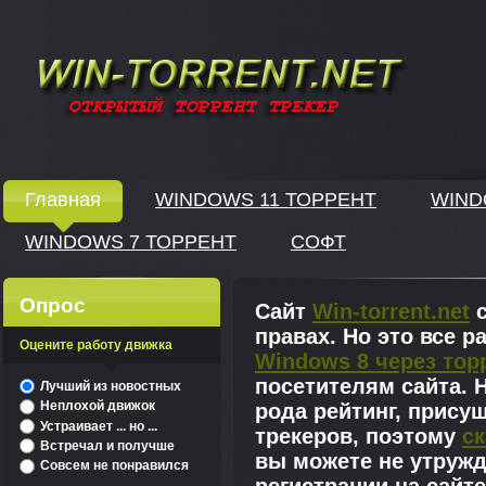
Windows скачать через торрент
Главная
WINDOWS 11 ТОРРЕНТ
WIND
WINDOWS 7 ТОРРЕНТ
СОФТ
↓
Опрос
Сайт
Win-torrent.net
с
правах. Но это все 
Оцените работу движка
Windows 8 через тор
^
посетителям сайта. Н
Лучший из новостных
Неплохой движок
рода рейтинг, прису
Устраивает ... но ...
трекеров, поэтому
ск
Встречал и получше
вы можете не утружд
Совсем не понравился