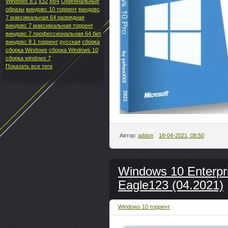
x64
Windows 8.1
x32
Оригинальные
образы
виндовс 10 торрент
виндовс
7 максимальная 64 разрядная
виндовс 7 максимальная торрент
виндовс 7 профессиональная 64 бит
виндовс 8.1 торрент
русская
сборка
сборка Windows
сборка Windows 10
сборка windows 7
Показать все теги
Автор:
addon
18-04-2021, 08:50
Windows 10 Enterpri
Eagle123 (04.2021)
Windows 10 торрент