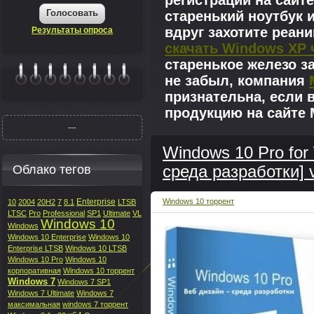
регистрации на сайте
Голосовать
старенький ноутбук 
вдруг захотите реан
Результаты опроса
скачать Windows XP 
старенькое железо з
не забыл, компания
|||||||
признательна, если 
продукцию на сайте M
---
Windows 10 Pro for
Облако тегов
среда разработки] 
Enterprise
Windows 10 торрент
10
2004
20H2
7
8.1
LTSB
LTSC
Pro
Professional
SP1
Ultimate
VL
Windows 10
Windows
Windows 10 Enterprise
Windows 10
Enterprise LTSB
Windows 10 LTSB
Windows 10 Pro
Windows 10
корпоративная
Windows 10 торрент
Windows 7
Windows 7 SP1
Windows 7 Ultimate
Windows 7
максимальная
windows 7 торрент