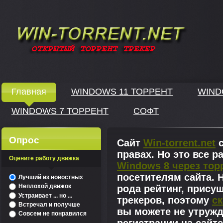
Windows скачать через торрент
Главная
WINDOWS 11 ТОРРЕНТ
WIND
WINDOWS 7 ТОРРЕНТ
СОФТ
↓
Опрос
Сайт
Win-torrent.net
с
правах. Но это все 
Оцените работу движка
Windows 8 через тор
^
посетителям сайта. Н
Лучший из новостных
Неплохой движок
рода рейтинг, прису
Устраивает ... но ...
трекеров, поэтому
ск
Встречал и получше
вы можете не утружд
Совсем не понравился