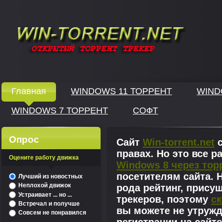
Windows скачать через торрент
Главная
WINDOWS 11 ТОРРЕНТ
WIND
WINDOWS 7 ТОРРЕНТ
СОФТ
↓
Опрос
Сайт
Win-torrent.net
с
правах. Но это все 
Оцените работу движка
Windows 8 через тор
^
посетителям сайта. Н
Лучший из новостных
Неплохой движок
рода рейтинг, прису
Устраивает ... но ...
трекеров, поэтому
ск
Встречал и получше
вы можете не утружд
Совсем не понравился