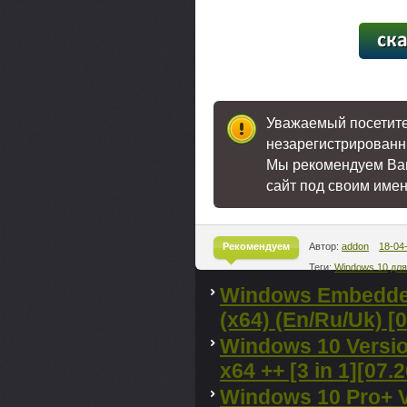
[500,
Уважаемый посетител
незарегистрированн
Мы рекомендуем В
сайт под своим име
Рекомендуем
Автор:
addon
18-04
Теги:
Windows 10
для
^
Windows Embedded
(x64) (En/Ru/Uk) [
Windows 10 Versi
x64 ++ [3 in 1][07
Windows 10 Pro+ V