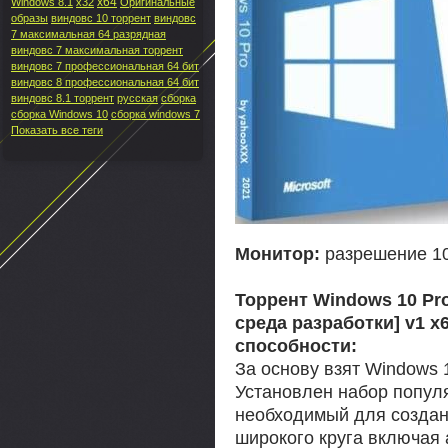
x64
Windows 8.1
x32
Оригинальные
образы
виндовс 10 торрент
виндовс
7 максимальная 64 разрядная
виндовс 7 максимальная торрент
виндовс 7 профессиональная 64 бит
виндовс 8 профессиональная 64 бит
виндовс 8.1 торрент
русская
сборка
сборка Windows 10
сборка windows 7
Показать все теги
Монитор:
разрешение 10
Торрент Windows 10 Pro
среда разработки] v1 x
способности:
За основу взят Windows 
Установлен набор попул
необходимый для созда
широкого круга включая