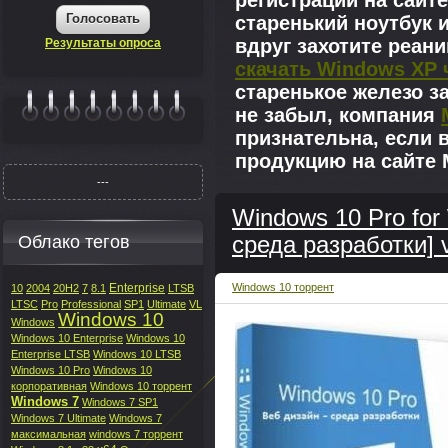
регистрации на сайте
Голосовать
старенький ноутбук 
вдруг захотите реан
Результаты опроса
скачать Windows XP 
старенькое железо з
не забыл, компания
|||||||
признательна, если 
продукцию на сайте M
---
Windows 10 Pro for
Облако тегов
среда разработки] 
Enterprise
Windows 10 торрент
10
2004
20H2
7
8.1
LTSB
LTSC
Pro
Professional
SP1
Ultimate
VL
Windows 10
Windows
Windows 10 Enterprise
Windows 10
Enterprise LTSB
Windows 10 LTSB
Windows 10 Pro
Windows 10
корпоративная
Windows 10 торрент
Windows 7
Windows 7 SP1
Windows 7 Ultimate
Windows 7
максимальная
windows 7 торрент