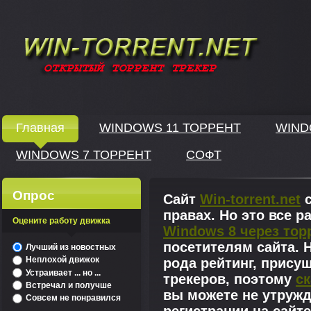
Windows скачать через торрент
Главная
WINDOWS 11 ТОРРЕНТ
WIND
WINDOWS 7 ТОРРЕНТ
СОФТ
↓
Опрос
Сайт
Win-torrent.net
с
правах. Но это все 
Оцените работу движка
Windows 8 через тор
^
посетителям сайта. Н
Лучший из новостных
Неплохой движок
рода рейтинг, прису
Устраивает ... но ...
трекеров, поэтому
ск
Встречал и получше
вы можете не утружд
Совсем не понравился