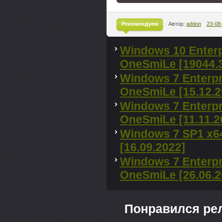
Рекомендуем
Автор:
addon
23-08
^
Windows 10 Enterp
OneSmiLe [19044.
Windows 7 Enterpr
OneSmiLe [15.12.2
Windows 7 Enterpr
OneSmiLe [11.11.2
Windows 7 SP1 x6
[16.09.2022]
Windows 7 Enterpr
OneSmiLe [26.06.2
Понравился ре