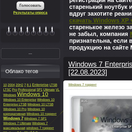
регистрации на сайте
Голосовать
старенький ноутбук 
вдруг захотите реан
Результаты опроса
скачать Windows XP 
старенькое железо з
не забыл, компания
|||||||
признательна, если 
продукцию на сайте M
---
Windows 7 Enterpri
Облако тегов
[22.08.2023]
Enterprise
Windows 7 торрент
10
2004
20H2
7
8.1
LTSB
LTSC
Pro
Professional
SP1
Ultimate
VL
Windows 10
Windows
Windows 10 Enterprise
Windows 10
Enterprise LTSB
Windows 10 LTSB
Windows 10 Pro
Windows 10
корпоративная
Windows 10 торрент
Windows 7
Windows 7 SP1
Windows 7 Ultimate
Windows 7
максимальная
windows 7 торрент