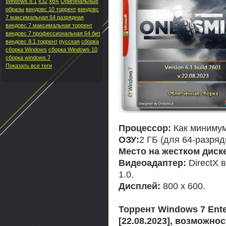
x64
Windows 8.1
x32
Оригинальные
образы
виндовс 10 торрент
виндовс
7 максимальная 64 разрядная
виндовс 7 максимальная торрент
виндовс 7 профессиональная 64 бит
виндовс 8.1 торрент
русская
сборка
сборка Windows
сборка Windows 10
сборка windows 7
Показать все теги
Процессор:
Как минимум
ОЗУ:
2 ГБ (для 64-разряд
Место на жестком диск
Видеоадаптер:
DirectX 
1.0.
Дисплей:
800 x 600.
Торрент Windows 7 Ente
[22.08.2023], возможно