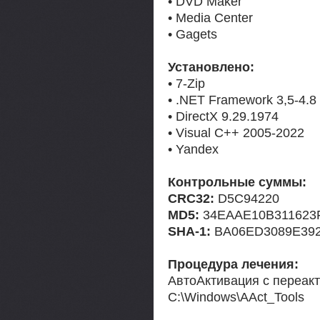
• DVD Maker
• Media Center
• Gagets
Установлено:
• 7-Zip
• .NET Framework 3,5-4.8
• DirectX 9.29.1974
• Visual C++ 2005-2022
• Yandex
Контрольные суммы:
CRC32:
D5C94220
MD5:
34EAAE10B311623
SHA-1:
BA06ED3089E392
Процедура лечения:
АвтоАктивация с переакти
C:\Windows\AAct_Tools