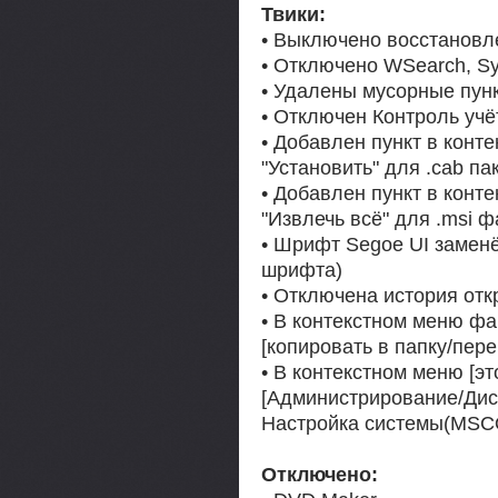
Твики:
• Выключено восстановл
• Отключено WSearch, S
• Удалены мусорные пунк
• Отключен Контроль учё
• Добавлен пункт в конт
"Установить" для .cab па
• Добавлен пункт в конт
"Извлечь всё" для .msi 
• Шрифт Segoe UI замен
шрифта)
• Отключена история отк
• В контекстном меню фа
[копировать в папку/пере
• В контекстном меню [э
[Администрирование/Дисп
Настройка системы(MSC
Отключено: