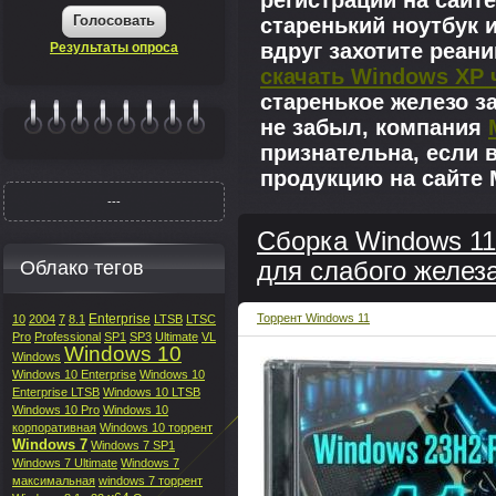
регистрации на сайте
Голосовать
старенький ноутбук 
вдруг захотите реан
Результаты опроса
скачать Windows XP 
старенькое железо з
не забыл, компания
|||||||
признательна, если 
продукцию на сайте M
---
Сборка Windows 11 
Облако тегов
для слабого желез
Enterprise
Торрент Windows 11
10
2004
7
8.1
LTSB
LTSC
Pro
Professional
SP1
SP3
Ultimate
VL
Windows 10
Windows
Windows 10 Enterprise
Windows 10
Enterprise LTSB
Windows 10 LTSB
Windows 10 Pro
Windows 10
корпоративная
Windows 10 торрент
Windows 7
Windows 7 SP1
Windows 7 Ultimate
Windows 7
максимальная
windows 7 торрент