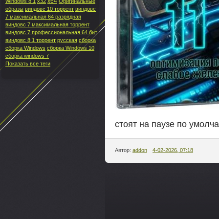
x64
Windows 8.1
x32
Оригинальные
образы
виндовс 10 торрент
виндовс
7 максимальная 64 разрядная
виндовс 7 максимальная торрент
виндовс 7 профессиональная 64 бит
виндовс 8.1 торрент
русская
сборка
сборка Windows
сборка Windows 10
сборка windows 7
Показать все теги
стоят на паузе по умолч
Автор:
addon
4-02-2026, 07:18
---