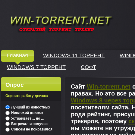
Windows скачать через торрент
Главная
WINDOWS 11 ТОРРЕНТ
WIND
WINDOWS 7 ТОРРЕНТ
СОФТ
↓
Опрос
Сайт
Win-torrent.net
с
правах. Но это все 
Оцените работу движка
Windows 8 через тор
^
посетителям сайта. Н
Лучший из новостных
Неплохой движок
рода рейтинг, прису
Устраивает ... но ...
трекеров, поэтому
ск
Встречал и получше
вы можете не утружд
Совсем не понравился