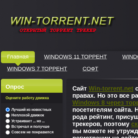
Windows скачать через торрент
Главная
WINDOWS 11 ТОРРЕНТ
WIND
WINDOWS 7 ТОРРЕНТ
СОФТ
↓
Опрос
Сайт
Win-torrent.net
с
правах. Но это все 
Оцените работу движка
Windows 8 через тор
^
посетителям сайта. Н
Лучший из новостных
Неплохой движок
рода рейтинг, прису
Устраивает ... но ...
трекеров, поэтому
ск
Встречал и получше
вы можете не утружд
Совсем не понравился