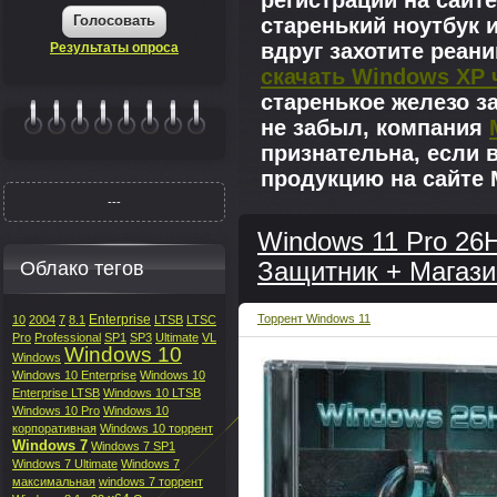
регистрации на сайте
Голосовать
старенький ноутбук 
вдруг захотите реан
Результаты опроса
скачать Windows XP 
старенькое железо з
не забыл, компания
|||||||
признательна, если 
продукцию на сайте M
---
Windows 11 Pro 26H
Облако тегов
Защитник + Магази
Enterprise
Торрент Windows 11
10
2004
7
8.1
LTSB
LTSC
Pro
Professional
SP1
SP3
Ultimate
VL
Windows 10
Windows
Windows 10 Enterprise
Windows 10
Enterprise LTSB
Windows 10 LTSB
Windows 10 Pro
Windows 10
корпоративная
Windows 10 торрент
Windows 7
Windows 7 SP1
Windows 7 Ultimate
Windows 7
максимальная
windows 7 торрент