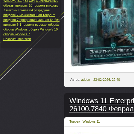
x64
Windows 8.1
x32
Оригинальные
образы
виндовс 10 торрент
виндовс
7 максимальная 64 разрядная
виндовс 7 максимальная торрент
виндовс 7 профессиональная 64 бит
виндовс 8.1 торрент
русская
сборка
сборка Windows
сборка Windows 10
сборка windows 7
Показать все теги
Автор:
addon
23-02-2026, 22:40
Windows 11 Enterpr
26100.7840 Февраль
Торрент Windows 11