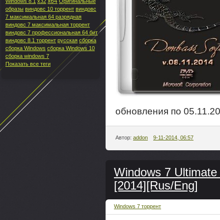
x64
Windows 8.1
x32
Оригинальные
образы
виндовс 10 торрент
виндовс
7 максимальная 64 разрядная
виндовс 7 максимальная торрент
виндовс 7 профессиональная 64 бит
виндовс 8.1 торрент
русская
сборка
сборка Windows
сборка Windows 10
сборка windows 7
Показать все теги
обновления по 05.11.20
Автор:
addon
9-11-2014, 06:57
Windows 7 Ultimate 
[2014][Rus/Eng]
Windows 7 торрент