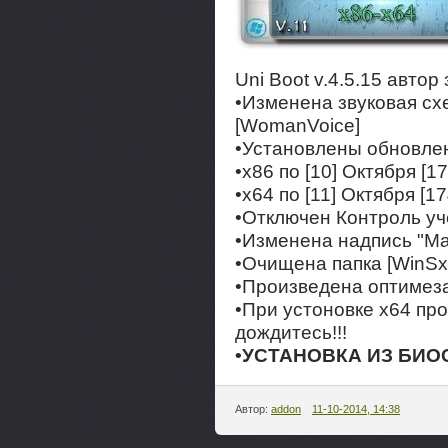
Uni Boot v.4.5.15 автор
•Изменена звуковая сх
[WomanVoice]
•Установлены обновле
•x86 по [10] Октября [1
•x64 по [11] Октября [1
•Отключен Контроль уч
•Изменена надпись "Мак
•Очищена папка [WinSx
•Произведена оптимез
•При устоновке x64 пр
дождитесь!!!
•УСТАНОВКА ИЗ БИО
Автор:
addon
11-10-2014, 14:38