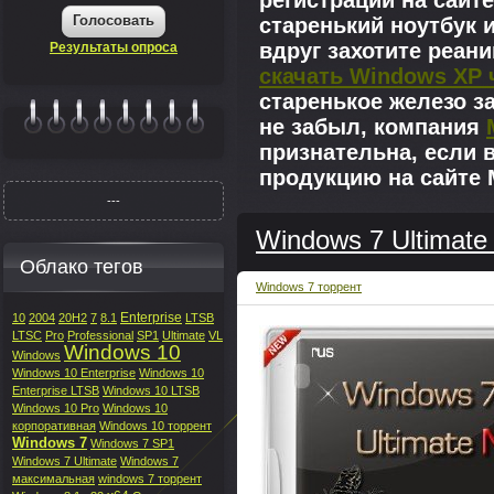
регистрации на сайте
Голосовать
старенький ноутбук 
вдруг захотите реан
Результаты опроса
скачать Windows XP 
старенькое железо з
не забыл, компания
|||||||
признательна, если 
продукцию на сайте M
---
Windows 7 Ultimate
Облако тегов
Windows 7 торрент
Enterprise
10
2004
20H2
7
8.1
LTSB
LTSC
Pro
Professional
SP1
Ultimate
VL
Windows 10
Windows
Windows 10 Enterprise
Windows 10
Enterprise LTSB
Windows 10 LTSB
Windows 10 Pro
Windows 10
корпоративная
Windows 10 торрент
Windows 7
Windows 7 SP1
Windows 7 Ultimate
Windows 7
максимальная
windows 7 торрент