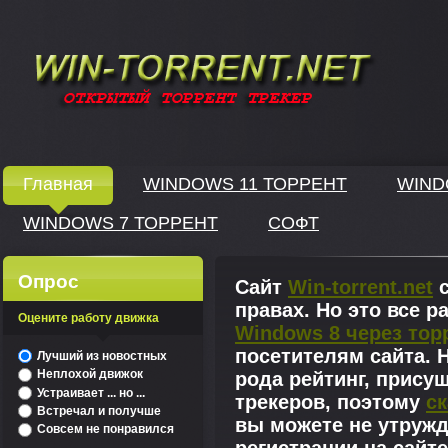
Windows скачать через торрент
Главная
WINDOWS 11 ТОРРЕНТ
WIND
WINDOWS 7 ТОРРЕНТ
СОФТ
↓
Опрос
Сайт
Win-torrent.net
с
правах. Но это все 
Оцените работу движка
Windows 8 через тор
^
посетителям сайта. Н
Лучший из новостных
Неплохой движок
рода рейтинг, прису
Устраивает ... но ...
трекеров, поэтому
ск
Встречал и получше
вы можете не утружд
Совсем не понравился