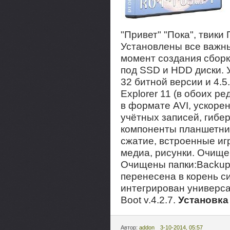
"Привет" "Пока", твик
Установлены все важн
момент создания сбор
под SSD и HDD диски. 
32 битной версии и 4.5.
Explorer 11 (в обоих р
в формате AVI, ускорен
учётных записей, гибе
компоненты планшетни
сжатие, встроенные иг
медиа, рисунки. Очище
Очищены папки:Backup
перенесена в корень си
интегрирован универса
Boot v.4.2.7.
Установка
Автор:
addon
3-10-2014, 05:57