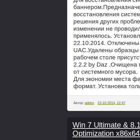
баннером.Предназначе
восстановления систе
решения других пробле
изменении не проводил
применялось. Установ
22.10.2014. Отключены
UAC.Удалены образцы 
рабочем столе присутст
2.2.2 by Daz .Очищена
от системного мусора.
Для экономии места фай
формат. Установка толь
Автор:
addon
23-10-2014, 22:47
Win 7 Ultimate & 8.
Optimization x86x64