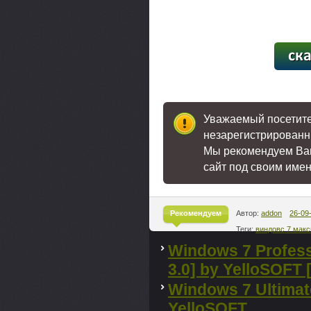
[46,8
Уважаемый посетител
незарегистрированн
Мы рекомендуем В
сайт под своим име
Рекомендуем
Автор:
addon
26-09
Теги:
виндовс 7 мак
^
Windows 7 Profess
3.0] by YelloSOFT 
Windows 7 Ultimate
YelloSOFT