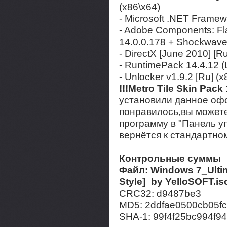
(x86\x64)
- Microsoft .NET Framewo
- Adobe Components: Fla
14.0.0.178 + Shockwave 
- DirectX [June 2010] [R
- RuntimePack 14.4.12 (L
- Unlocker v1.9.2 [Ru] (x
!!!Metro Tile Skin Pack 
установили данное оф
понравилось,вы можете
программу в "Панель у
вернётся к стандартно
Контрольные суммы
Файл: Windows 7_Ulti
Style]_by YelloSOFT.is
CRC32: d9487be3
MD5: 2ddfae0500cb05fc
SHA-1: 99f4f25bc994f