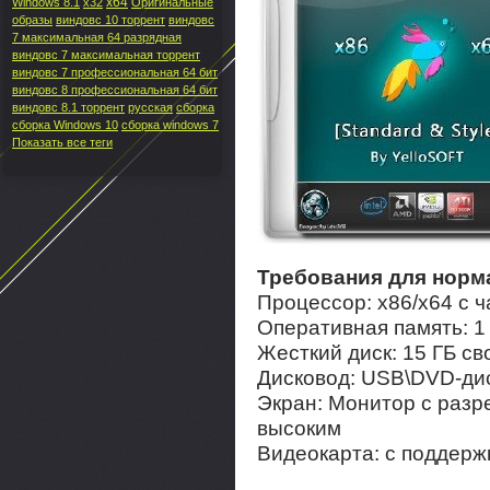
x64
Windows 8.1
x32
Оригинальные
образы
виндовс 10 торрент
виндовс
7 максимальная 64 разрядная
виндовс 7 максимальная торрент
виндовс 7 профессиональная 64 бит
виндовс 8 профессиональная 64 бит
виндовс 8.1 торрент
русская
сборка
сборка Windows 10
сборка windows 7
Показать все теги
Требования для норм
Процессор: x86/х64 с ч
Оперативная память: 1 
Жесткий диск: 15 ГБ св
Дисковод: USB\DVD-ди
Экран: Монитор с раз
высоким
Видеокарта: с поддержк