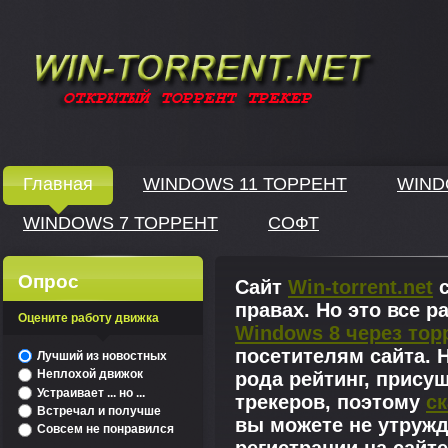
Windows скачать через торрент
Главная
WINDOWS 11 ТОРРЕНТ
WIND
WINDOWS 7 ТОРРЕНТ
СОФТ
↓
Опрос
Сайт
Win-torrent.net
с
правах. Но это все 
Оцените работу движка
Windows 8 через тор
^
посетителям сайта. Н
Лучший из новостных
Неплохой движок
рода рейтинг, прису
Устраивает ... но ...
трекеров, поэтому
ск
Встречал и получше
вы можете не утружд
Совсем не понравился