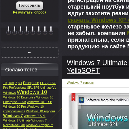
регистрации на сайте
Голосовать
старенький ноутбук 
вдруг захотите реан
Результаты опроса
скачать Windows XP 
старенькое железо з
не забыл, компания
|||||||
признательна, если 
продукцию на сайте M
---
Windows 7 Ultimate
Облако тегов
YelloSOFT
Enterprise
Windows 7 торрент
10
2004
7
8.1
LTSB
LTSC
Pro
Professional
SP1
SP3
Ultimate
VL
Windows 10
Windows
Windows 10 Enterprise
Windows 10
Enterprise LTSB
Windows 10 LTSB
Windows 10 Pro
Windows 10
корпоративная
Windows 10 торрент
Windows 7
Windows 7 SP1
Windows 7 Ultimate
Windows 7
максимальная
windows 7 торрент