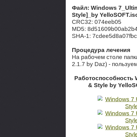
Файл: Windows 7_Ulti
Style]_by YelloSOFT.is
CRC32: 074eeb05
MD5: 8d51609b00ab2b4
SHA-1: 7cdee5d8a07fb
Процедура лечения
На рабочем столе папк
2.1.7 by Daz) - пользуе
Работоспособность W
& Style by Yell