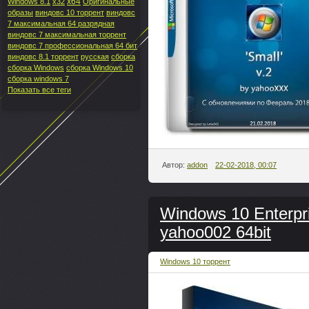
x64
Windows 8.1
x32
Оригинальные
образы
виндовс 10 торрент
виндовс
7 максимальная 64 разрядная
виндовс 7 максимальная торрент
виндовс 7 профессиональная 64 бит
виндовс 8.1 торрент
русская
сборка
сборка Windows
сборка Windows 10
сборка windows 7
Показать все теги
Автор:
addon
22-02-2018, 00:07
Windows 10 Enterpr
yahoo002 64bit
Windows 10 торрент