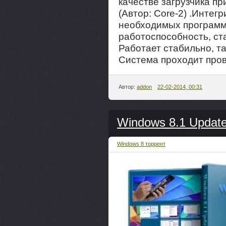
качестве загрузчика при
(Автор: Core-2) .Интег
необходимых программ
работоспособность, ст
Работает стабильно, та
Система проходит пров
Автор:
addon
22-02-2014, 00:31
Windows 8.1 Update 
Windows 8 торрент