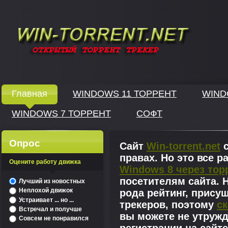
Windows скачать через торрент
Главная
WINDOWS 11 ТОРРЕНТ
WIND
WINDOWS 7 ТОРРЕНТ
СОФТ
↓
Опрос
Сайт
Win-torrent.net
с
правах. Но это все 
Оцените работу движка
Windows 8 через тор
^
посетителям сайта. Н
Лучший из новостных
Неплохой движок
рода рейтинг, прису
Устраивает ... но ...
трекеров, поэтому
ск
Встречал и получше
вы можете не утружд
Совсем не понравился