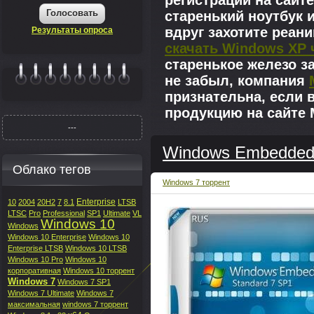
регистрации на сайте
Голосовать
старенький ноутбук 
вдруг захотите реан
Результаты опроса
скачать Windows XP 
старенькое железо з
не забыл, компания
|||||||
признательна, если 
продукцию на сайте M
---
Windows Embedded S
Облако тегов
Windows 7 торрент
Enterprise
10
2004
20H2
7
8.1
LTSB
LTSC
Pro
Professional
SP1
Ultimate
VL
Windows 10
Windows
Windows 10 Enterprise
Windows 10
Enterprise LTSB
Windows 10 LTSB
Windows 10 Pro
Windows 10
корпоративная
Windows 10 торрент
Windows 7
Windows 7 SP1
Windows 7 Ultimate
Windows 7
максимальная
windows 7 торрент