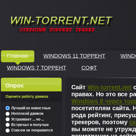
Windows скачать через торрент
Главная
WINDOWS 11 ТОРРЕНТ
WIND
WINDOWS 7 ТОРРЕНТ
СОФТ
↓
Опрос
Сайт
Win-torrent.net
с
правах. Но это все 
Оцените работу движка
Windows 8 через тор
^
посетителям сайта. Н
Лучший из новостных
Неплохой движок
рода рейтинг, прису
Устраивает ... но ...
трекеров, поэтому
ск
Встречал и получше
вы можете не утружд
Совсем не понравился