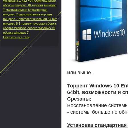
x64
Windows 8.1
x32
Оригинальные
образы
виндовс 10 торрент
виндовс
7 максимальная 64 разрядная
виндовс 7 максимальная торрент
виндовс 7 профессиональная 64 бит
виндовс 8.1 торрент
русская
сборка
сборка Windows
сборка Windows 10
сборка windows 7
Показать все теги
или выше.
Торрент Windows 10 Ent
64bit, возможности и с
Срезаны:
Восстановление системы,
- системы больше не обн
Установка стандартная