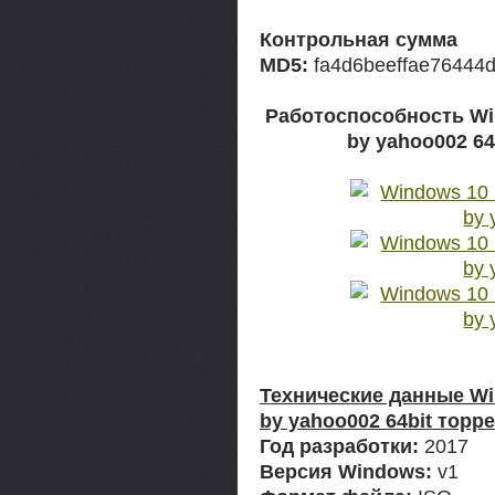
Контрольная сумма
MD5:
fa4d6beeffae76444
Работоспособность Win
by yahoo002 64
Технические данные Win
by yahoo002 64bit торре
Год разработки:
2017
Версия Windows:
v1