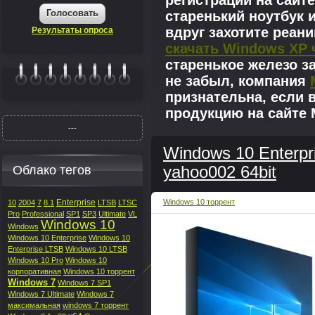
регистрации на сайте
Голосовать
старенький ноутбук 
вдруг захотите реан
Результаты опроса
скачать Windows XP 
старенькое железо з
не забыл, компания
|||||||
признательна, если 
продукцию на сайте M
---
Windows 10 Enterpr
Облако тегов
yahoo002 64bit
Enterprise
Windows 10 торрент
10
2004
7
8.1
LTSB
LTSC
Pro
Professional
SP1
SP3
Ultimate
VL
Windows 10
Windows
Windows 10 Enterprise
Windows 10
Enterprise LTSB
Windows 10 LTSB
Windows 10 Pro
Windows 10
корпоративная
Windows 10 торрент
Windows 7
Windows 7 SP1
Windows 7 Ultimate
Windows 7
максимальная
windows 7 торрент