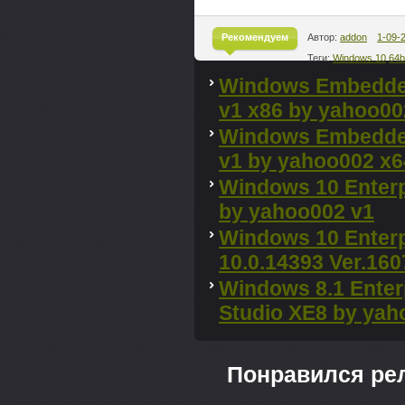
Рекомендуем
Автор:
addon
1-09-
Теги:
Windows 10
64b
^
Windows Embedded
v1 x86 by yahoo00
Windows Embedded
v1 by yahoo002 x6
Windows 10 Enterp
by yahoo002 v1
Windows 10 Enterp
10.0.14393 Ver.16
Windows 8.1 Enter
Studio XE8 by yah
Понравился ре