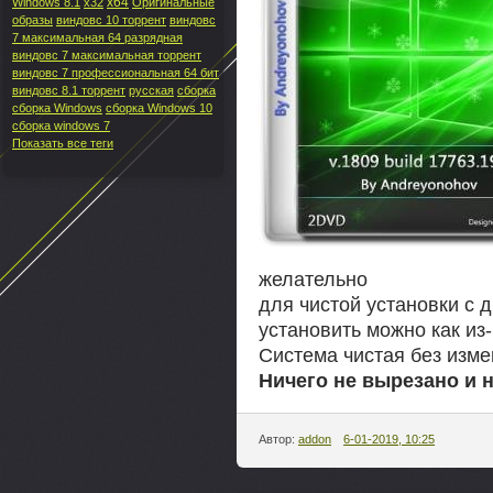
x64
Windows 8.1
x32
Оригинальные
образы
виндовс 10 торрент
виндовс
7 максимальная 64 разрядная
виндовс 7 максимальная торрент
виндовс 7 профессиональная 64 бит
виндовс 8.1 торрент
русская
сборка
сборка Windows
сборка Windows 10
сборка windows 7
Показать все теги
желательно
для чистой установки с 
установить можно как из-
Система чистая без изме
Ничего не вырезано и 
Автор:
addon
6-01-2019, 10:25