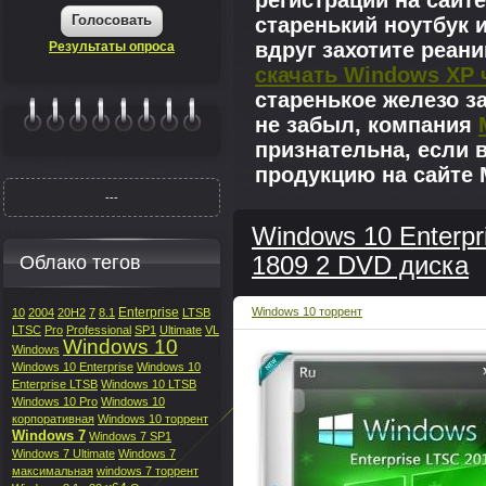
регистрации на сайте
Голосовать
старенький ноутбук 
вдруг захотите реан
Результаты опроса
скачать Windows XP 
старенькое железо з
не забыл, компания
|||||||
признательна, если 
продукцию на сайте M
---
Windows 10 Enterpr
Облако тегов
1809 2 DVD диска
Enterprise
Windows 10 торрент
10
2004
20H2
7
8.1
LTSB
LTSC
Pro
Professional
SP1
Ultimate
VL
Windows 10
Windows
Windows 10 Enterprise
Windows 10
Enterprise LTSB
Windows 10 LTSB
Windows 10 Pro
Windows 10
корпоративная
Windows 10 торрент
Windows 7
Windows 7 SP1
Windows 7 Ultimate
Windows 7
максимальная
windows 7 торрент