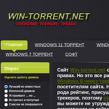
Windows скачать через торрент
Главная
WINDOWS 11 ТОРРЕНТ
WIND
WINDOWS 7 ТОРРЕНТ
СОФТ
↓
Опрос
Сайт
Win-torrent.net
с
правах. Но это все 
Оцените работу движка
Windows 8 через тор
^
посетителям сайта. Н
Лучший из новостных
Неплохой движок
рода рейтинг, прису
Устраивает ... но ...
трекеров, поэтому
ск
Встречал и получше
вы можете не утружд
Совсем не понравился