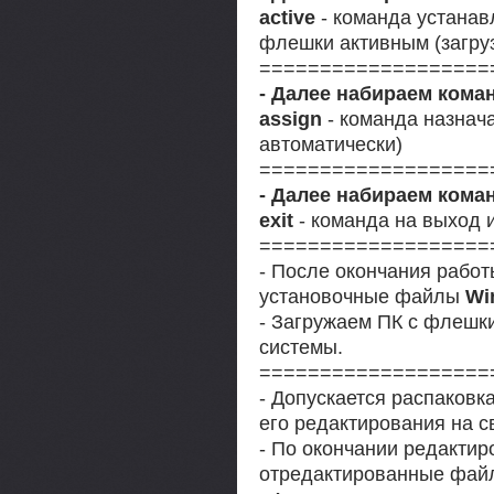
active
- команда устанав
флешки активным (загру
===================
- Далее набираем кома
assign
- команда назнача
автоматически)
===================
- Далее набираем кома
exit
- команда на выход и
===================
- После окончания работ
установочные файлы
Wi
- Загружаем ПК с флешк
системы.
===================
- Допускается распаковк
его редактирования на с
- По окончании редактир
отредактированные файл