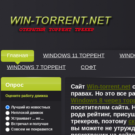
Windows скачать через торрент
Главная
WINDOWS 11 ТОРРЕНТ
WIND
WINDOWS 7 ТОРРЕНТ
СОФТ
↓
Опрос
Сайт
Win-torrent.net
с
правах. Но это все 
Оцените работу движка
Windows 8 через тор
^
посетителям сайта. Н
Лучший из новостных
Неплохой движок
рода рейтинг, прису
Устраивает ... но ...
трекеров, поэтому
ск
Встречал и получше
вы можете не утружд
Совсем не понравился