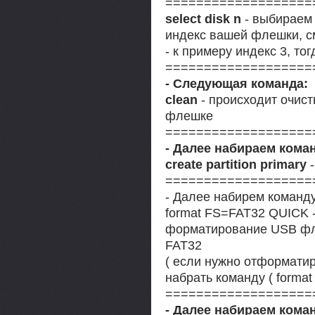
===================
select disk n
- выбираем 
индекс вашей флешки, см
- к примеру индекс 3, то
===================
- Следующая команда:
clean
- происходит очис
флешке
===================
- Далее набираем кома
create partition primary
-
===================
- Далее набирем команд
format FS=FAT32 QUICK 
форматирование USB фл
FAT32
( если нужно отформати
набрать команду ( form
===================
- Далее набираем кома