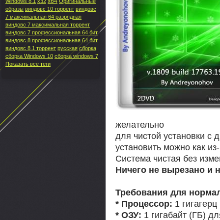
x64
Windows 8.1
x32
Оригинальные
образы
виндовс 10 торрент
виндовс
7 максимальная 64 разрядная
виндовс 7 максимальная торрент
виндовс 7 профессиональная 64 бит
виндовс 8 профессиональная 64 бит
виндовс 8.1 торрент
русская
сборка
сборка Windows 10
сборка windows 7
Показать все теги
желательно
для чистой установки с 
установить можно как из-
Система чистая без изме
Ничего не вырезано и 
Требования для норма
* Процессор:
1 гигагерц
* ОЗУ:
1 гигабайт (ГБ) д