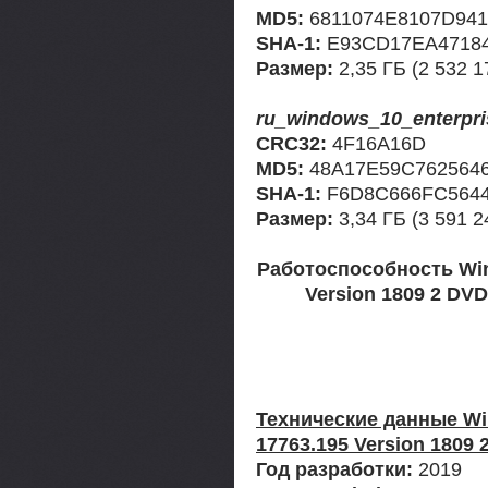
MD5:
6811074E8107D94
SHA-1:
E93CD17EA4718
Размер:
2,35 ГБ (2 532 1
ru_windows_10_enterpri
CRC32:
4F16A16D
MD5:
48A17E59C762564
SHA-1:
F6D8C666FC5644
Размер:
3,34 ГБ (3 591 2
Работоспособность Win
Version 1809 2 DV
Технические данные Wi
17763.195 Version 1809 
Год разработки:
2019