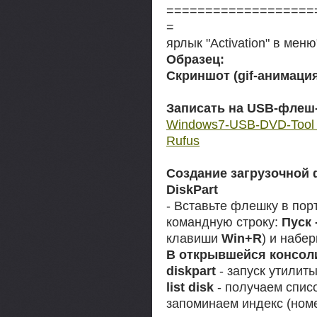
===================
=
ярлык "Activation" в меню
Образец:
Скриншот (gif-анимация
Записать на USB-флеш
Windows7-USB-DVD-Tool 
Rufus
Создание загрузочной
DiskPart
- Вставьте флешку в пор
командную строку:
Пуск
клавиши
Win+R
) и набе
В открывшейся консол
diskpart
- запуск утилиты
list disk
- получаем списо
запоминаем индекс (ном