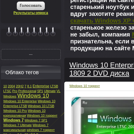
регистрации на сайте
Голосовать
старенький ноутбук 
вдруг захотите реан
Результаты опроса
скачать Windows XP 
старенькое железо з
не забыл, компания
|||||||
признательна, если 
продукцию на сайте M
---
Windows 10 Enterpr
Облако тегов
1809 2 DVD диска
Enterprise
Windows 10 торрент
10
2004
20H2
7
8.1
LTSB
LTSC
Pro
Professional
SP1
Ultimate
VL
Windows 10
Windows
Windows 10 Enterprise
Windows 10
Enterprise LTSB
Windows 10 LTSB
Windows 10 Pro
Windows 10
корпоративная
Windows 10 торрент
Windows 7
Windows 7 SP1
Windows 7 Ultimate
Windows 7
максимальная
windows 7 торрент