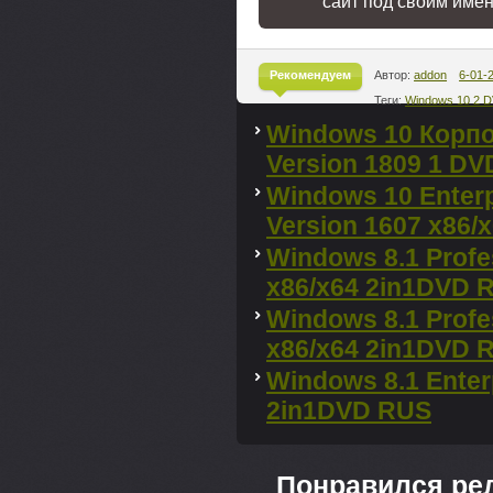
сайт под своим име
Рекомендуем
Автор:
addon
6-01-
Теги:
Windows 10 2 
^
Windows 10 Корпо
Version 1809 1 DV
Windows 10 Enterp
Version 1607 x86/
Windows 8.1 Profe
x86/x64 2in1DVD 
Windows 8.1 Profe
x86/x64 2in1DVD 
Windows 8.1 Enter
2in1DVD RUS
Понравился ре