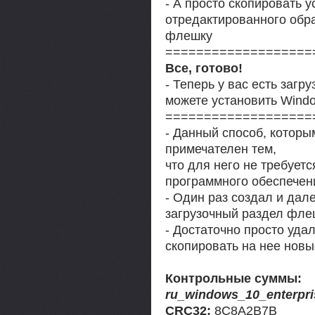
- А просто скопировать
отредактированного обр
флешку
===================
Все, готово!
- Теперь у вас есть заг
можете установить Windo
===================
- Данный способ, которы
примечателен тем,
что для него не требует
программного обеспечен
- Один раз создал и дал
загрузочный раздел фле
- Достаточно просто уд
скопировать на нее нов
Контрольные суммы:
ru_windows_10_enterpri
CRC32:
8C8A2B7B