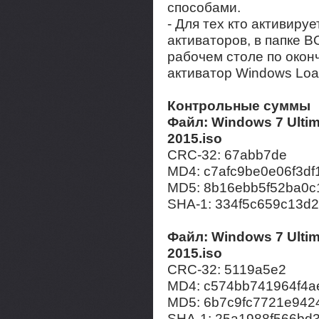
способами.
- Для тех кто активиру
активаторов, в папке B
рабочем столе по окон
активатор Windows Load
Контрольные суммы
Файл: Windows 7 Ultima
2015.iso
CRC-32: 67abb7de
MD4: c7afc9be0e06f3d
MD5: 8b16ebb5f52ba0c
SHA-1: 334f5c659c13d
Файл: Windows 7 Ultima
2015.iso
CRC-32: 5119a5e2
MD4: c574bb741964f4
MD5: 6b7c9fc7721e94
SHA-1: 25a1988f566bd