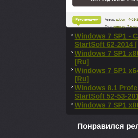
Рекомендуем
Автор:
addon
4-01-
Теги:
виндовс 7 мак
^
Windows 7 SP1 - C
StartSoft 62-2014 
Windows 7 SP1 x86
[Ru]
Windows 7 SP1 x64
[Ru]
Windоws 8.1 Profe
StartSoft 52-53-20
Windows 7 SP1 x86
Понравился ре