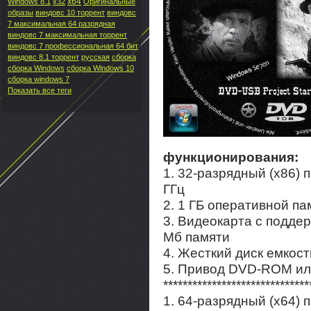
x64
Windows 8.1
x32
Оригинальные
образы
виндовс 10 торрент
виндовс
7 максимальная 64 разрядная
виндовс 7 максимальная торрент
виндовс 7 профессиональная 64 бит
виндовс 8.1 торрент
русская
сборка
сборка Windows
сборка Windows 10
сборка windows 7
Показать все теги
функционирования:
1. 32-разрядный (х86) 
ГГц
2. 1 ГБ оперативной па
3. Видеокарта с поддер
Мб памяти
4. Жесткий диск емкост
5. Привод DVD-ROM ил
******************************
1. 64-разрядный (х64) 