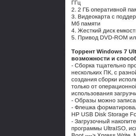
ГГц
2. 2 ГБ оперативной па
3. Видеокарта с поддер
Мб памяти
4. Жесткий диск емкост
5. Привод DVD-ROM ил
Торрент Windows 7 Ulti
возможности и спосо
- Сборка тщательно пр
нескольких ПК, с разн
создания сборки испо
только от операционно
использования загрузчи
- Образы можно записа
- Флешка форматирова
HP USB Disk Storage Fo
- Загрузочный накопит
программы UltraISO, ис
Boot ----> Xpress Writ