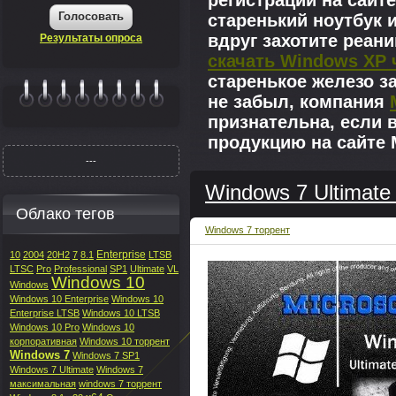
регистрации на сайте
Голосовать
старенький ноутбук 
вдруг захотите реан
Результаты опроса
скачать Windows XP 
старенькое железо з
не забыл, компания
|||||||
признательна, если 
продукцию на сайте M
---
Windows 7 Ultimate 
Облако тегов
Windows 7 торрент
Enterprise
10
2004
20H2
7
8.1
LTSB
LTSC
Pro
Professional
SP1
Ultimate
VL
Windows 10
Windows
Windows 10 Enterprise
Windows 10
Enterprise LTSB
Windows 10 LTSB
Windows 10 Pro
Windows 10
корпоративная
Windows 10 торрент
Windows 7
Windows 7 SP1
Windows 7 Ultimate
Windows 7
максимальная
windows 7 торрент