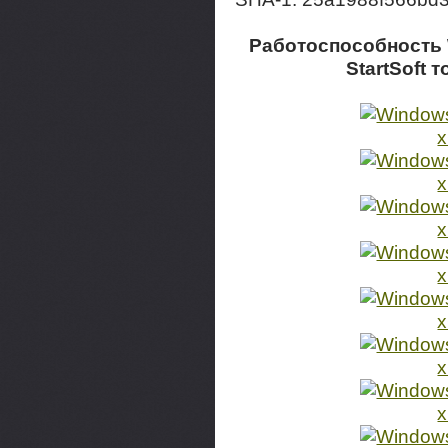
Работоспособность W
StartSoft 