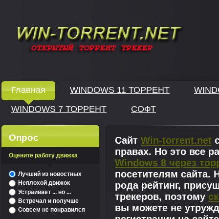
Windows скачать через торрент
Главная
WINDOWS 11 ТОРРЕНТ
WIND
WINDOWS 7 ТОРРЕНТ
СОФТ
↓
Опрос
Сайт
Win-torrent.net
с
правах. Но это все 
Оцените работу движка
Windows 8 через тор
^
посетителям сайта. Н
Лучший из новостных
Неплохой движок
рода рейтинг, прису
Устраивает ... но ...
трекеров, поэтому
ск
Встречал и получше
вы можете не утружд
Совсем не понравился