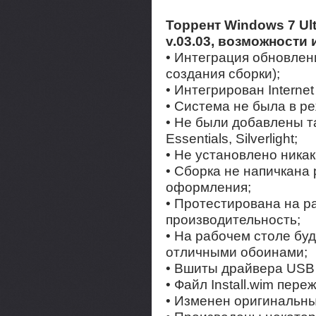
Торрент Windows 7 Ult
v.03.03, возможности 
• Интеграция обновлени
создания сборки);
• Интегрирован Internet 
• Система не была в р
• Не были добавлены та
Essentials, Silverlight;
• Не установлено ника
• Сборка не напичкана
оформления;
• Протестирована на р
производительность;
• На рабочем столе буд
отличными обоинами;
• Вшиты драйвера USB 
• Файл Install.wim пере
• Изменен оригинальны