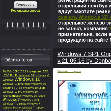
регистрации на сайте
Голосовать
старенький ноутбук 
вдруг захотите реан
Результаты опроса
скачать Windows XP 
старенькое железо з
не забыл, компания
|||||||
признательна, если 
продукцию на сайте M
---
Windows 7 SP1 Orig
Облако тегов
v.21.05.16 by Don
Enterprise
Windows 7 торрент
10
2004
20H2
7
8.1
LTSB
LTSC
Pro
Professional
SP1
Ultimate
VL
Windows 10
Windows
Windows 10 Enterprise
Windows 10
Enterprise LTSB
Windows 10 LTSB
Windows 10 Pro
Windows 10
корпоративная
Windows 10 торрент
Windows 7
Windows 7 SP1
Windows 7 Ultimate
Windows 7
максимальная
windows 7 торрент