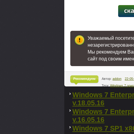
[36,07
Уважаемый посетител
незарегистрированн
Мы рекомендуем В
сайт под своим име
Рекомендуем
Автор:
addon
22-05
Теги:
Windows 7 ори
^
Windows 7 Enterp
v.18.05.16
Windows 7 Enterp
v.16.05.16
Windows 7 SP1 x86