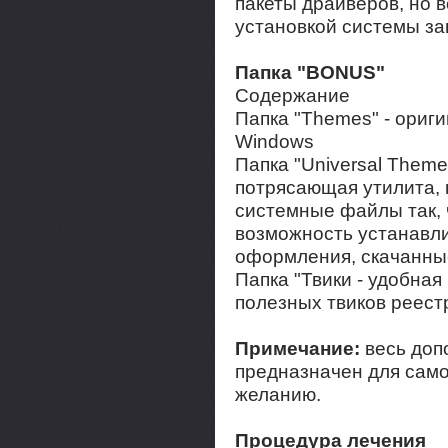
пакеты драйверов, но в
установкой системы з
Папка "BONUS"
Содержание
Папка "Themes" - ориг
Windows
Папка "Universal Theme 
потрясающая утилита, 
системные файлы так, 
возможность устанавл
оформления, скачанные
Папка "Твики - удобная
полезных твиков реест
Примечание:
весь доп
предназначен для само
желанию.
Процедура лечения