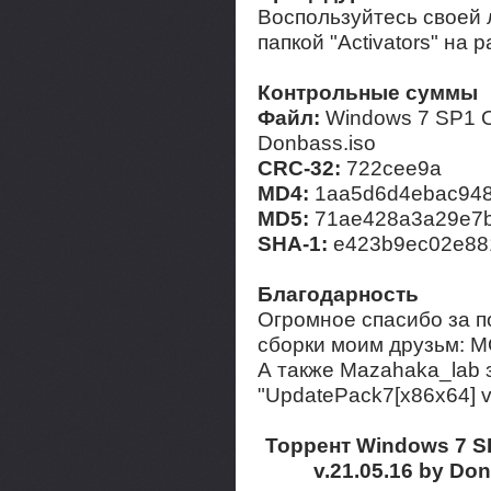
Воспользуйтесь своей 
папкой "Activators" на 
Контрольные суммы
Файл:
Windows 7 SP1 Or
Donbass.iso
CRC-32:
722cee9a
MD4:
1aa5d6d4ebac948
MD5:
71ae428a3a29e7
SHA-1:
e423b9ec02e88
Благодарность
Огромное спасибо за п
сборки моим друзьм: M
А также Mazahaka_lab 
"UpdatePack7[x86х64] v
Торрент Windows 7 SP
v.21.05.16 by D