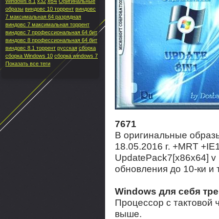
x64
Windows 8.1
x32
Оригинальные
образы
виндовс 10 торрент
виндовс
7 максимальная 64 разрядная
виндовс 7 максимальная торрент
виндовс 7 профессиональная 64 бит
виндовс 8 профессиональная 64 бит
виндовс 8.1 торрент
русская
сборка
сборка Windows 10
сборка windows 7
Показать все теги
7671
В оригинальные образ
18.05.2016 г. +MRT +I
UpdatePack7[x86х64] v 
обновления до 10-ки и 
Windows для себя тре
Процессор с тактовой 
выше.