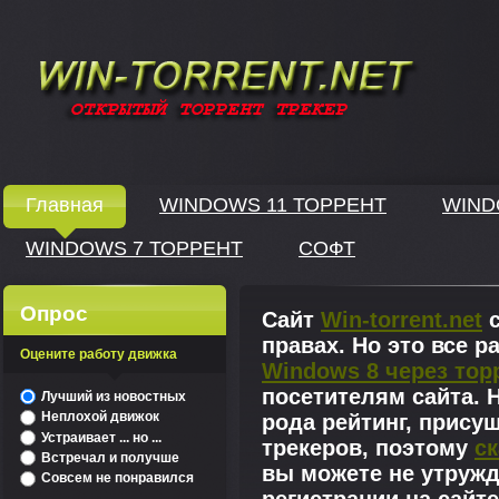
Windows скачать через торрент
Главная
WINDOWS 11 ТОРРЕНТ
WIND
WINDOWS 7 ТОРРЕНТ
СОФТ
↓
Опрос
Сайт
Win-torrent.net
с
правах. Но это все 
Оцените работу движка
Windows 8 через тор
^
посетителям сайта. Н
Лучший из новостных
Неплохой движок
рода рейтинг, прису
Устраивает ... но ...
трекеров, поэтому
ск
Встречал и получше
вы можете не утружд
Совсем не понравился