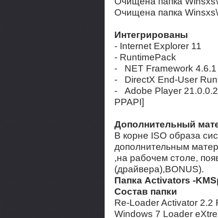
Очищена папка Winsxs\
Очищена папка Winsxs
Интегрированы
- Internet Explorer 11
- RuntimePack
- NET Framework 4.6.1
- DirectX End-User Run
- Adobe Player 21.0.0.2
PPAPI]
Дополнительный мат
В корне ISO образа сис
дополнительным матер
,на рабочем столе, появ
(драйвера),BONUS).
Папка Activators -KMSp
Состав папки
Re-Loader Activator 2.2 
Windows 7 Loader eXtre