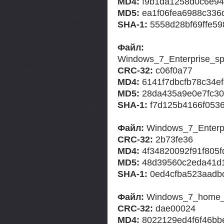
MD4:
f9b1da1258d0c6e94
MD5:
ea1f06fea6988c336
SHA-1:
5558d28bf69ffe5
Файл:
Windows_7_Enterprise_
CRC-32:
c06f0a77
MD4:
6141f7dbcfb78c34e
MD5:
28da435a9e0e7fc30
SHA-1:
f7d125b4166f053
Файл:
Windows_7_Enterpr
CRC-32:
2b73fe36
MD4:
4f34820092f91f805f
MD5:
48d39560c2eda41d
SHA-1:
0ed4cfba523aadb
Файл:
Windows_7_home_b
CRC-32:
dae00024
MD4:
8022129ed4f6f46bb