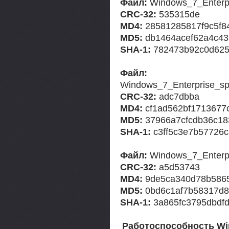
Файл:
Windows_7_Enterp
CRC-32:
535315de
MD4:
28581285817f9c5f8
MD5:
db1464acef62a4c43
SHA-1:
782473b92c0d625
Файл:
Windows_7_Enterprise_
CRC-32:
adc7dbba
MD4:
cf1ad562bf1713677c
MD5:
37966a7cfcdb36c18
SHA-1:
c3ff5c3e7b57726c
Файл:
Windows_7_Enterpr
CRC-32:
a5d53743
MD4:
9de5ca340d78b586
MD5:
0bd6c1af7b58317d8
SHA-1:
3a865fc3795dbdf
Работоспособность Win