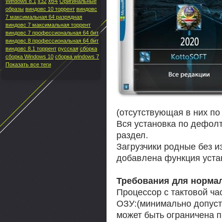
x64
Windows 8.1
x32
Оригинальные
образы
виндовс 10 торрент
виндовс
7 максимальная 64 разрядная
виндовс 7 максимальная торрент
виндовс 7 профессиональная 64 бит
виндовс 8 профессиональная 64 бит
виндовс 8.1 торрент
русская
сборка
сборка Windows 10
сборка windows 7
Показать все теги
(отсутствующая в них по
Вся установка по дефолт
раздел.
Загрузчики родные без и
добавлена функция уста
Требования для норма
Процессор с тактовой ча
ОЗУ:(минимально допуст
может быть ограничена 