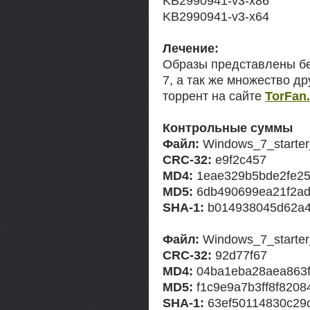
KB2990941-v3-x86
KB2990941-v3-x64
Лечение:
Образы представлены бе
7, а так же множество д
торрент на сайте
TorFan.
Контрольные суммы
Файл:
Windows_7_starte
CRC-32:
e9f2c457
MD4:
1eae329b5bde2fe2
MD5:
6db490699ea21f2a
SHA-1:
b014938045d62a4
Файл:
Windows_7_starter
CRC-32:
92d77f67
MD4:
04ba1eba28aea863f
MD5:
f1c9e9a7b3ff8f8208
SHA-1:
63ef50114830c29c