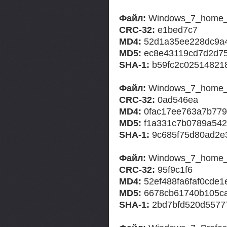
Файл:
Windows_7_home_b
CRC-32:
e1bed7c7
MD4:
52d1a35ee228dc9a
MD5:
ec8e43119cd7d2d7
SHA-1:
b59fc2c02514821
Файл:
Windows_7_home_ba
CRC-32:
0ad546ea
MD4:
0fac17ee763a7b779
MD5:
f1a331c7b0789a5422
SHA-1:
9c685f75d80ad2e
Файл:
Windows_7_home_
CRC-32:
95f9c1f6
MD4:
52ef488fa6faf0cde
MD5:
6678cb61740b105c
SHA-1:
2bd7bfd520d5577