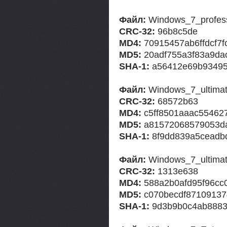
Файл:
Windows_7_profess
CRC-32:
96b8c5de
MD4:
70915457ab6ffdcf7f
MD5:
20adf755a3f83a9da
SHA-1:
a56412e69b93495
Файл:
Windows_7_ultima
CRC-32:
68572b63
MD4:
c5ff8501aaac55462
MD5:
a81572068579053d
SHA-1:
8f9dd839a5ceadb
Файл:
Windows_7_ultimat
CRC-32:
1313e638
MD4:
588a2b0afd95f96cc
MD5:
c070becdf87109137
SHA-1:
9d3b9b0c4ab8883