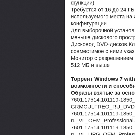
функции)
Требуется от 16 до 24 Г
используемого места на 
конфигурации.
Для выборочной установ
меньше дискового прост
Дисковод DVD-дисков.Кл
совместимое с ними ука
Монитор с разрешением 
512 МБ и выше
Торрент Windows 7 with 
возможности и способн
Образы взятые за осно
7601.17514.101119-1850_x
GRMCULFREO_RU_DVD
7601.17514.101119-1850_x
ru_VL_OEM_Profession
7601.17514.101119-1850_x
ru_VL_UPG_OEM_Profe