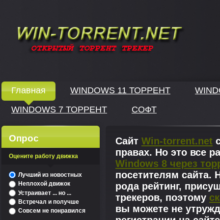
Windows скачать через торрент
Главная
WINDOWS 11 ТОРРЕНТ
WIND
WINDOWS 7 ТОРРЕНТ
СОФТ
↓
Опрос
Сайт
Win-torrent.net
с
правах. Но это все 
Оцените работу движка
Windows 8 через тор
^
посетителям сайта. Н
Лучший из новостных
Неплохой движок
рода рейтинг, прису
Устраивает ... но ...
трекеров, поэтому
ск
Встречал и получше
вы можете не утружд
Совсем не понравился