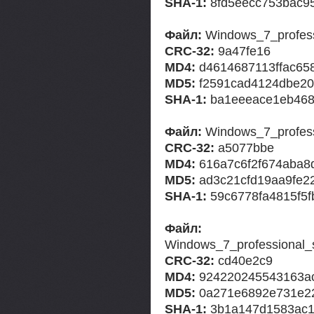
SHA-1:
8fd5eecc753bac9
Файл:
Windows_7_profes
CRC-32:
9a47fe16
MD4:
d4614687113ffac65
MD5:
f2591cad4124dbe20
SHA-1:
ba1eeeace1eb468
Файл:
Windows_7_profes
CRC-32:
a5077bbe
MD4:
616a7c6f2f674aba8
MD5:
ad3c21cfd19aa9fe2
SHA-1:
59c6778fa4815f5f
Файл:
Windows_7_professional
CRC-32:
cd40e2c9
MD4:
924220245543163a
MD5:
0a271e6892e731e22
SHA-1:
3b1a147d1583ac1