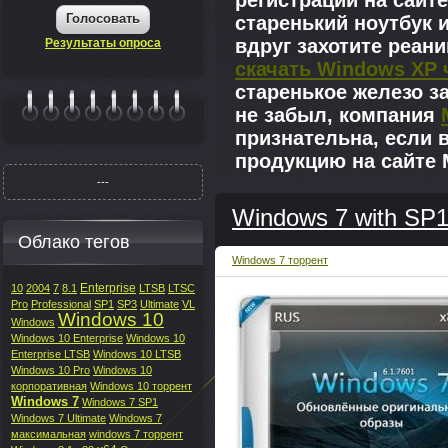
регистрации на сайте
Голосовать
старенький ноутбук 
вдруг захотите реан
Результаты опроса
скачать Windows XP 
старенькое железо з
не забыл, компания
|||||||
признательна, если 
продукцию на сайте M
---
Windows 7 with SP1 
Облако тегов
Windows 7 торрент
Enterprise
10
2004
7
8.1
LTSB
LTSC
Pro
Professional
SP1
SP3
Ultimate
VL
Windows 10
Windows
Windows 10 Enterprise
Windows 10
Enterprise LTSB
Windows 10 LTSB
Windows 10 Pro
Windows 10
корпоративная
Windows 10 торрент
Windows 7
Windows 7 SP1
Windows 7 Ultimate
Windows 7
максимальная
windows 7 торрент