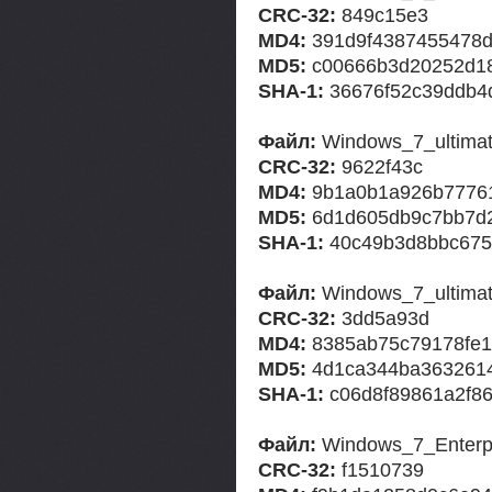
CRC-32:
849c15e3
MD4:
391d9f4387455478d
MD5:
c00666b3d20252d1
SHA-1:
36676f52c39ddb4
Файл:
Windows_7_ultima
CRC-32:
9622f43c
MD4:
9b1a0b1a926b7776
MD5:
6d1d605db9c7bb7d2
SHA-1:
40c49b3d8bbc675
Файл:
Windows_7_ultimat
CRC-32:
3dd5a93d
MD4:
8385ab75c79178fe1
MD5:
4d1ca344ba363261
SHA-1:
c06d8f89861a2f8
Файл:
Windows_7_Enterp
CRC-32:
f1510739