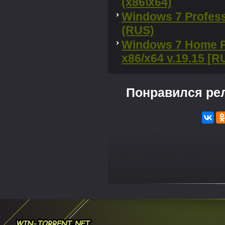
(x86\x64)
Windows 7 Profess
(RUS)
Windows 7 Home P
х86/x64 v.19.15 [R
Понравился ре
---