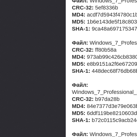
Файл:
Windows_7_Profes
CRC-32:
5ef8336b
MD4:
acdf7d5943f4780c1
MD5:
1b6e143de5f18c803
SHA-1:
9ca48a697175347
Файл:
Windows_7_Profes
CRC-32:
ff80b58a
MD4:
973ab99c426cb838
MD5:
e8b9151a2f6e67209
SHA-1:
448dec68f76db68
Файл:
Windows_7_Professiona
CRC-32:
b97da28b
MD4:
84e7377d3e79e063
MD5:
6ddf119be8210603d
SHA-1:
b72c0115c9acb24
Файл:
Windows_7_Profess