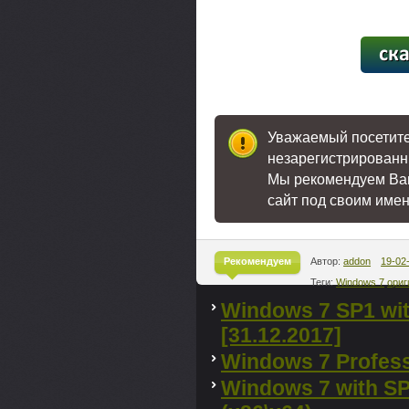
[195,0
Уважаемый посетител
незарегистрированн
Мы рекомендуем В
сайт под своим име
Рекомендуем
Автор:
addon
19-02
Теги:
Windows 7
ориг
^
Windows 7 SP1 wi
[31.12.2017]
Windows 7 Profess
Windows 7 with SP