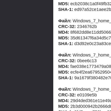
MD5:
ecb2038c1a0f49fb3
SHA-1:
ed97a52ce1aee2b
Файл:
Windows_7_home_ba
CRC-32:
2346762b
MD4:
8f682dd8e11dd5066
MD5:
35d61347f6a34d5c7
SHA-1:
d3d92e0c23a83ce
Файл:
Windows_7_home_
CRC-32:
0bee6c13
MD4:
fae038e1773479a0
MD5:
ecfe4f2ea67952950
SHA-1:
9a1679f380482e7
Файл:
Windows_7_home_p
CRC-32:
e0109e5b
MD4:
29d4ded361e11e49a
MD5:
2b3d000942b2666d8